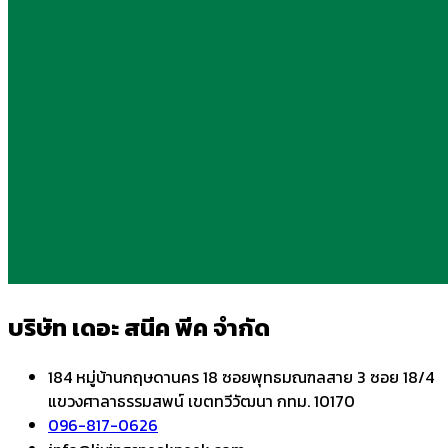
บริษัท เดอะ สนีค พีค จำกัด
184 หมู่บ้านกฤษดานคร 18 ซอยพุทธมณฑลสาย 3 ซอย 18/4
แขวงศาลาธรรมสพน์ เขตทวีวัฒนา กทม. 10170
096-817-0626