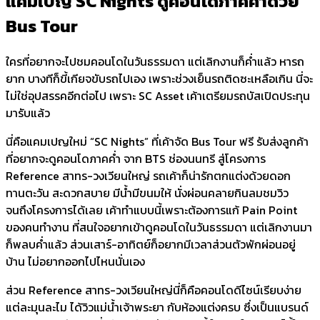
แคมเปญ SC Nights ดูคอนโดภาคค่ำด้วย
Bus Tour
ใครที่อยากจะไปชมคอนโดในวันธรรมดา แต่เลิกงานก็ค่ำแล้ว หารถ
ยาก บางทีก็ขี้เกียจขับรถไปเอง เพราะช่วงเย็นรถติดซะเหลือเกิน นี่จะ
ไม่ใช่อุปสรรคอีกต่อไป เพราะ SC Asset เค้าเตรียมรถบัสเปิดประทุน
มารับแล้ว
​นี่คือแคมเปญใหม่ “SC Nights” ที่เค้าจัด Bus Tour ฟรี รับส่งลูกค้า
ที่อยากจะดูคอนโดภาคค่ำ จาก BTS ช่องนนทรี สู่โครงการ
Reference สาทร-วงเวียนใหญ่ รถเค้าก็น่ารักตกแต่งด้วยดอก
ทานตะวัน สะดวกสบาย มีน้ำมีขนมให้ นั่งผ่อนคลายกินลมชมวิว
จนถึงโครงการได้เลย เค้าทำแบบนี้เพราะต้องการแก้ Pain Point
ของคนทำงาน ที่สนใจอยากเข้าดูคอนโดในวันธรรมดา แต่เลิกงานมา
ก็พลบค่ำแล้ว ส่วนเสาร์-อาทิตย์ก็อยากมีเวลาส่วนตัวพักผ่อนอยู่
บ้าน ไม่อยากออกไปไหนนั่นเอง
​ส่วน Reference สาทร-วงเวียนใหญ่นี่ก็คือคอนโดดีไซน์เรียบง่าย
แต่ละมุนละไม ได้วิวแม่น้ำเจ้าพระยา กับห้องแต่งครบ ซึ่งเป็นแบรนด์