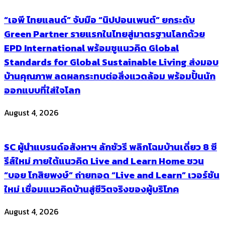
“เอพี ไทยแลนด์” จับมือ “นิปปอนเพนต์” ยกระดับ
Green Partner รายแรกในไทยสู่มาตรฐานโลกด้วย
EPD International พร้อมชูแนวคิด Global
Standards for Global Sustainable Living ส่งมอบ
บ้านคุณภาพ ลดผลกระทบต่อสิ่งแวดล้อม พร้อมปั้นนัก
ออกแบบที่ใส่ใจโลก
August 4, 2026
SC ผู้นำแบรนด์อสังหาฯ ลักชัวรี พลิกโฉมบ้านเดี่ยว 8 ซี
รีส์ใหม่ ภายใต้แนวคิด Live and Learn Home ชวน
“บอย โกสิยพงษ์” ถ่ายทอด “Live and Learn” เวอร์ชัน
ใหม่ เชื่อมแนวคิดบ้านสู่ชีวิตจริงของผู้บริโภค
August 4, 2026