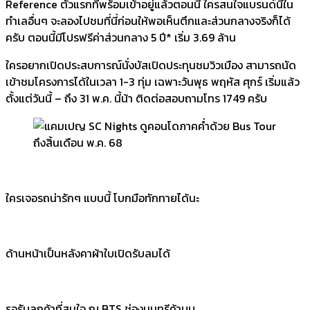
Reference ตัวแรกที่พร้อมเข้าอยู่แล้วตอนนี้ ใครสนใจแบรนด์นี้ใน
ทำเลอื่นๆ จะลองไปชมที่นี่ก่อนให้พอเห็นตึกและส่วนกลางจริงก็ได้
ครับ ตอนนี้มีโปรฟรีค่าส่วนกลาง 5 ปี* เริ่ม 3.69 ล้าน
​ใครอยากเปิดประสบการณ์นั่งบัสเปิดประทุนชมวิวเมือง สามารถนัด
เข้าชมโครงการได้ในเวลา 1-3 ทุ่ม เฉพาะวันพุธ พฤหัส ศุกร์ เริ่มแล้ว
ตั้งแต่วันนี้ – ถึง 31 พ.ค. นี้น้า ติดต่อสอบถามโทร 1749 ครับ
ใครเจอรถน่ารักๆ แบบนี้ โบกมือทักทายได้นะ
ด้านหน้าเป็นหลังคาผ้าใบเปิดรับลมได้
รอรับลูกค้าที่สนใจ ณ BTS ช่องนนทรีค้าบบ