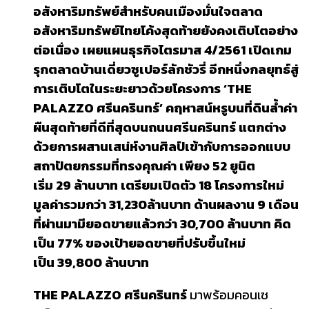
อสังหาริมทรัพย์สำหรับคนเมือง
มั่นใจตลาด
อสังหาริมทรัพย์ไทยโค้งสุดท้ายยังคงเติบโตอย่าง
ต่อเนื่อง เผยแผนธุรกิจไตรมาส
4/2561 เปิดเกม
รุกตลาดบ้านเดี่ยวซูเปอร์ลักชัวรี่ อีกหนึ่งกลยุทธ์สู่
การเติบโตในระยะยาว
ด้วยโครงการ
‘THE
PALAZZO ศรีนครินทร์’ คฤหาสน์หรูบนที่ดินล้ำค่า
ผืนสุดท้ายที่ดีที่สุดบนถนนศรีนครินทร์ แตกต่าง
ด้วยการผสานเสน่ห์งานศิลป์เข้ากับการออกแบบ
สถาปัตยกรรมที่
ทรงคุณค่า เพียง
52 ยูนิต
เริ่ม 29 ล้านบาท เตรียมเปิดตัว 18 โครงการใหม่
มูลค่ารวมกว่า 31,230
ล้านบาท
ด้านผลงาน
9 เดือน
ที่ผ่านมามียอดขายแล้วกว่า 30,700 ล้านบาท คิด
เป็น 77% ของเป้ายอดขาย
ที่ปรับขึ้นใหม่
เป็น
39,800 ล้านบาท
THE PALAZZO ศรีนครินทร์
มาพร้อมคอนเซ