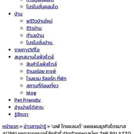
โปรโมชั่นคอนโด
บ้าน
พรีวิวบ้านใหม่
รีวิวบ้าน
ทำเลบ้าน
โปรโมชั่นบ้าน
รายการวิดีโอ
สนุกสนานไลฟ์สไตล์
สินค้าไลฟ์สไตล์
ร้านอร่อย คาเฟ่
โรงแรม รีสอร์ท ที่พัก
สถานที่ท่องเที่ยว
blog
Pet Friendly
อ่านง่ายได้สาระ
รู้จักเรา
หน้าแรก
»
ข่าวสารน่ารู้
»
‘เอพี ไทยแลนด์’ เผยแผนธุรกิจไตรมาส
4/2561 รุกตลาดซูเปอร์ลักชัวรี่ เปิดตัวคฤหาสน์หรู THE PALAZZO