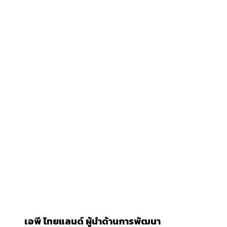
เอพี ไทยแลนด์
ผู้นำด้านการพัฒนา