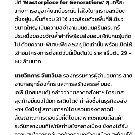
ปต์
‘Masterpiece for Generations’
สุนทรียะ
แห่ง การอยู่อาศัยเหนือระดับ ใส่ใจในทุกรายละเอียด
ตั้งอยู่บนพื้นที่รวม 31 ไร่ แวดล้อมด้วยพื้นที่สีเขียว
ขนาดใหญ่ เป็นความสง่างามบนถนนศรีนครินทร์
ประหนึ่งของขวัญล้ำค่าที่พร้อมส่งมอบให้กับคนรุ่นถัด
ไป ด้วยความ-พิเศษเพียง 52 ยูนิตเท่านั้น พร้อมเปิดให้
เข้าชมโครงการตั้งแต่วันนี้เป็นต้นไป ราคาเริ่มต้น 29 –
60 ล้านบาท
นายวิทการ จันทวิมล
รองกรรมการผู้อำนวยการ สาย
งานกลยุทธ์องค์กร และการสร้างสรรค์ บมจ.
เอพี (ไทยแลนด์) กล่าวว่า
“
ตลาดอสังหาฯ ไตรมาส
สุดท้ายมีแนวโน้มการเติบโตดี กำลังซื้อในธุรกิจอสัง
หาฯ ยังมีอยู่ สถานการณ์โดยรวมของตลาดมี
สัญญาณการตอบรับที่ดีโดยเฉพาะเซกเมนต์สินค้า
ระดับกลางบนที่โฟกัสทำเลใจกลางเมือง ยังคงได้รับ
ความสนใจจากกลุ่มลูกค้าครอบครัวคนเมือง สะท้อนได้