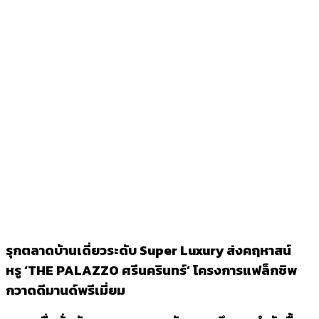
รุกตลาดบ้านเดี่ยวระดับ
Super Luxury ส่งคฤหาสน์
หรู ‘THE PALAZZO ศรีนครินทร์’ โครงการแฟล็กชิพ
กวาดดีมานด์พรีเมี่ยม