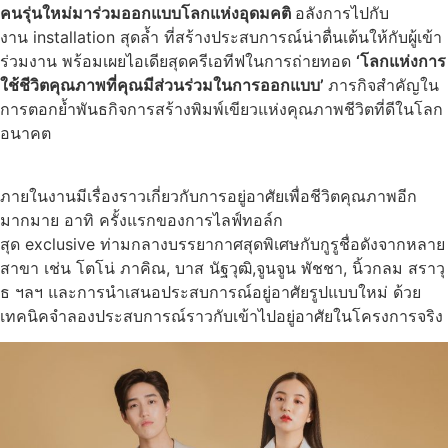
คนรุ่นใหม่มาร่วมออกแบบโลกแห่งอุดมคติ
อลังการไปกับ
งาน installation สุดล้ำ ที่สร้างประสบการณ์น่าตื่นเต้นให้กับผู้เข้า
ร่วมงาน พร้อมเผยไอเดียสุดครีเอทีฟในการถ่ายทอด
‘โลกแห่งการ
ใช้ชีวิตคุณภาพที่คุณมีส่วนร่วมในการออกแบบ’
ภารกิจสำคัญใน
การตอกย้ำพันธกิจการสร้างพิมพ์เขียวแห่งคุณภาพชีวิตที่ดีในโลก
อนาคต
ภายในงานมีเรื่องราวเกี่ยวกับการอยู่อาศัยเพื่อชีวิตคุณภาพอีก
มากมาย อาทิ ครั้งแรกของการไลฟ์ทอล์ก
สุด exclusive ท่ามกลางบรรยากาศสุดพิเศษกับกูรูชื่อดังจากหลาย
สาขา เช่น โตโน่ ภาคิณ, บาส นัฐวุฒิ,จูนจูน พัชชา, นิ้วกลม สราวุ
ธ ฯลฯ และการนำเสนอประสบการณ์อยู่อาศัยรูปแบบใหม่ ด้วย
เทคนิคจำลองประสบการณ์ราวกับเข้าไปอยู่อาศัยในโครงการจริง