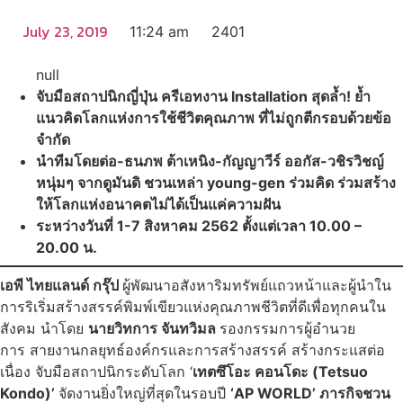
July 23, 2019
11:24 am
2401
null
จับมือสถาปนิกญี่ปุ่น ครีเอทงาน Installation สุดล้ำ! ย้ำ
แนวคิดโลกแห่งการใช้ชีวิตคุณภาพ ที่ไม่ถูกตีกรอบด้วยข้อ
จำกัด
นำทีมโดยต่อ-ธนภพ ต้าเหนิง-กัญญาวีร์ ออกัส-วชิรวิชญ์
หนุ่มๆ จากดูมันดิ ชวนเหล่า young-gen ร่วมคิด ร่วมสร้าง
ให้โลกแห่งอนาคตไม่ได้เป็นแค่ความฝัน
ระหว่างวันที่ 1-7 สิงหาคม 2562 ตั้งแต่เวลา 10.00 –
20.00 น.
เอพี ไทยแลนด์ กรุ๊ป
ผู้พัฒนาอสังหาริมทรัพย์แถวหน้าและผู้นำใน
การริเริ่มสร้างสรรค์พิมพ์เขียวแห่งคุณภาพชีวิตที่ดีเพื่อทุกคนใน
สังคม นำโดย
นายวิทการ จันทวิมล
รองกรรมการผู้อำนวย
การ สายงานกลยุทธ์องค์กรและการสร้างสรรค์ สร้างกระแสต่อ
เนื่อง จับมือสถาปนิกระดับโลก ‘
เทตซึโอะ คอนโดะ (Tetsuo
Kondo)’
จัดงานยิ่งใหญ่ที่สุดในรอบปี
‘AP WORLD’ ภารกิจชวน