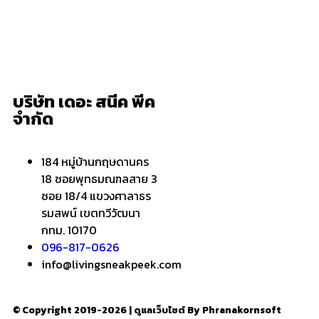
HOME
บริษัท เดอะ สนีค พีค
จำกัด
ข่าวสารน่ารู้
แอบดูคอนโด
184 หมู่บ้านกฤษดานคร
18 ซอยพุทธมณฑลสาย 3
–
พรีวิวคอนโด
ซอย 18/4 แขวงศาลาธร
รมสพน์ เขตทวีวัฒนา
–
รีวิวคอนโด
กทม. 10170
–
ทำเลคอนโด
096-817-0626
–
การ์ตูนคอนโด
info@livingsneakpeek.com
–
โปรโมชั่นคอนโด
© Copyright 2019-2026 | ดูแลเว็บไซต์ By Phranakornsoft