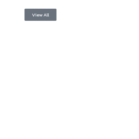
View All
เปิดโชว์บ้าน
สนุกสนานไลฟ์สไตล์
–
พรีวิวบ้านใหม่
– blog
– ร้านอร่อย คาเฟ่
–
รีวิวบ้าน
– รีวิวของใช้ในบ้าน
–
ทำเลบ้าน
– สถานที่ท่องเที่ยว
–
โปรโมชั่นบ้าน
– โรงแรม รีสอร์ท ที่พัก