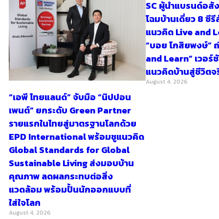
SC ผู้นำแบรนด์อสัง
โฉมบ้านเดี่ยว 8 ซีรี
แนวคิด Live and 
“บอย โกสิยพงษ์” ถ
and Learn” เวอร์ชัน
แนวคิดบ้านสู่ชีวิตจ
August 4, 2026
“เอพี ไทยแลนด์” จับมือ “นิปปอน
เพนต์” ยกระดับ Green Partner
รายแรกในไทยสู่มาตรฐานโลกด้วย
EPD International พร้อมชูแนวคิด
Global Standards for Global
Sustainable Living ส่งมอบบ้าน
คุณภาพ ลดผลกระทบต่อสิ่ง
แวดล้อม พร้อมปั้นนักออกแบบที่
ใส่ใจโลก
August 4, 2026