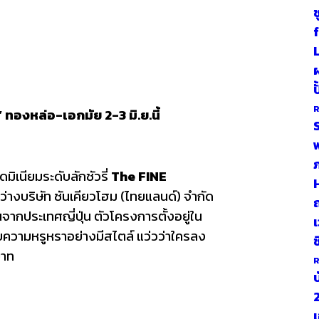
R
องหล่อ-เอกมัย 2-3 มิ.ย.นี้
S
พ
มิเนียมระดับลักชัวรี่
The FINE
ว่างบริษัท ซันเคียวโฮม (ไทยแลนด์) จำกัด
นจากประเทศญี่ปุ่น ตัวโครงการตั้งอยู่ใน
เ
บความหรูหราอย่างมีสไตล์ แว่วว่าใครลง
ช
บาท
R