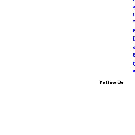
R
เ
ภ
R
Follow Us