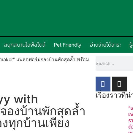
สนุกสนานไลฟ์สไตล์
Pet Friendly
อ่านง่ายได้สาระ
รู
tmaker” แพลตฟอร์มจองบ้านพักสุดล้ำ พร้อม
เรื่องราวที่
ayy with
องบ้านพักสุดล้ำ
“เ
เ
ทุกบ้านเพียง
ร
ด
แ