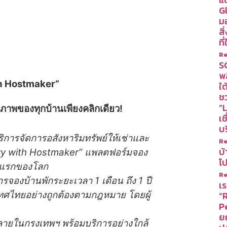
G
ม
ส
ที
Re
SC
พล
th Hostmaker”
ใ
ช
“L
ยภาพของทุกบ้
านเพียงคลิกเดียว
!
เช
บ
การจัดการอสังหาริมทรัพย์ให้เช่าและ
Re
บ
ayy with Hostmaker” แพลตฟอร์มจอง
โ
ี่แรกของโลก
Re
จองบ้านพักระยะเวลา 1 เดือน ถึง 1 ปี
เร
ทศไทยอย่างถูกต้องตามกฎหมาย โดยผู้
“
P
ย
หลายในกรุงเทพฯ พร้อมบริการอย่างใกล้