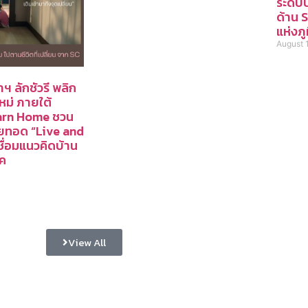
ระดับ
ด้าน 
แห่งภ
August 
ฯ ลักชัวรี พลิก
ใหม่ ภายใต้
earn Home ชวน
ายทอด “Live and
เชื่อมแนวคิดบ้าน
ภค
View All
เปิดโชว์บ้าน
สนุกสนานไลฟ์สไตล์