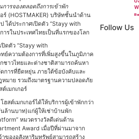
ป
ในการจองตลอดถึงการเข้าพัก
W
กอร์ (HOSTMAKER) บริษัทชั้นนำด้าน
Re
รป ได้ประกาศเปิดตัว “Stayy with
Follow Us
งการในประเทศไทยเป็นที่แรกของโลก
ิดตัว “Stayy with
์ความต้องการที่เพิ่มสูงขึ้นในภูมิภาค
าพักชาวไทยและต่างชาติสามารถค้นหา
ารที่ยืดหยุ่น ภายใต้ข้อบังคับและ
กฎหมาย รวมถึงมาตรฐานความปลอดภัย
ฮสต์เมกเกอร์
ฮสต์เมกเกอร์ได้ให้บริการผู้เข้าพักกว่า
ล้านบาท)แก่ผู้ให้เช่าบ้านพัก
atform” หมวดรางวัลดีเด่นด้าน
rtment Award เมื่อปีที่ผ่านมาจาก
้าของอสังหาริมทรัพย์สามารถสร้าง