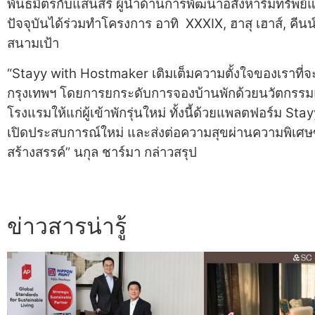
พันธมิตรกับแสนสิริ ผู้นำด้านการพัฒนาอสังหาริมทร
ปัจจุบันได้ร่วมทำโครงการ อาทิ XXXIX, ฮาสุ เฮาส์, คีน
สนามเป้า
“Stayy with Hostmaker เติมเต็มความตั้งใจของเราที
กรุงเทพฯ โดยการยกระดับการจองบ้านพักด้วยนวัตกรร
โรงแรมให้แก่ผู้เข้าพักรุ่นใหม่ ทั้งนี้ด้วยแพลตฟอร์ม Sta
เปิดประสบการณ์ใหม่ และส่งต่อความสุขผ่านความพิเศษข
สร้างสรรค์” นกุล ชาร์มา กล่าวสรุป
ข่าวสารน่ารู้