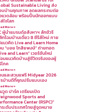
lobal Sustainable Living ส่ง
อบบ้านคุณภาพ ลดผลกระทบต่อ
ิ่งแวดล้อม พร้อมปั้นนักออกแบบ
่ใส่ใจโลก
ad More »
 ผู้นำแบรนด์อสังหาฯ ลักชัวรี
ิกโฉมบ้านเดี่ยว 8 ซีรีส์ใหม่ ภาย
ต้แนวคิด Live and Learn Home
วน “บอย โกสิยพงษ์” ถ่ายทอด
ive and Learn” เวอร์ชันใหม่
ื่อมแนวคิดบ้านสู่ชีวิตจริงของผู้
ริโภค
ad More »
้านและสวนแฟร์ Midyear 2026
ปรบ้านดีที่คุณปรับแบบเอง
ad More »
นวูด ปาร์ค เตรียมเปิด
Reignwood Sports and
erformance Center (RSPC)”
กระดับประเทศไทยสู่จุดหมาย