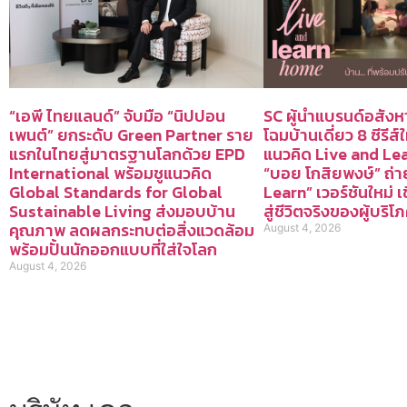
“เอพี ไทยแลนด์” จับมือ “นิปปอน
SC ผู้นำแบรนด์อสังหา
เพนต์” ยกระดับ Green Partner ราย
โฉมบ้านเดี่ยว 8 ซีรีส์
แรกในไทยสู่มาตรฐานโลกด้วย EPD
แนวคิด Live and L
International พร้อมชูแนวคิด
“บอย โกสิยพงษ์” ถ่
Global Standards for Global
Learn” เวอร์ชันใหม่ 
Sustainable Living ส่งมอบบ้าน
สู่ชีวิตจริงของผู้บริโ
คุณภาพ ลดผลกระทบต่อสิ่งแวดล้อม
August 4, 2026
พร้อมปั้นนักออกแบบที่ใส่ใจโลก
August 4, 2026
HOME