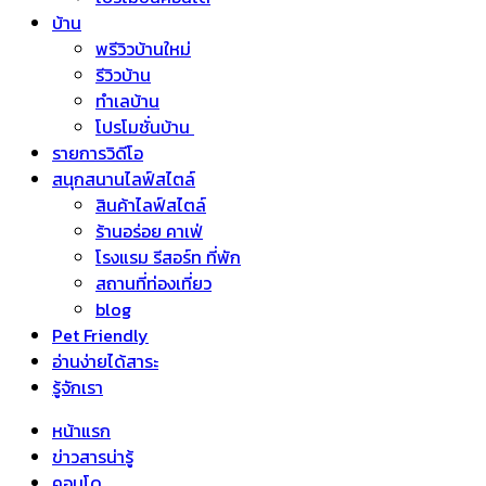
บ้าน
พรีวิวบ้านใหม่
รีวิวบ้าน
ทำเลบ้าน
โปรโมชั่นบ้าน
รายการวิดีโอ
สนุกสนานไลฟ์สไตล์
สินค้าไลฟ์สไตล์
ร้านอร่อย คาเฟ่
โรงแรม รีสอร์ท ที่พัก
สถานที่ท่องเที่ยว
blog
Pet Friendly
อ่านง่ายได้สาระ
รู้จักเรา
หน้าแรก
ข่าวสารน่ารู้
คอนโด