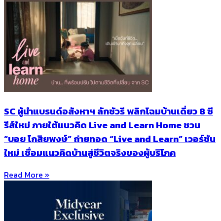
SC ผู้นำแบรนด์อสังหาฯ ลักชัวรี พลิกโฉมบ้านเดี่ยว 8 ซี
รีส์ใหม่ ภายใต้แนวคิด Live and Learn Home ชวน
“บอย โกสิยพงษ์” ถ่ายทอด “Live and Learn” เวอร์ชัน
ใหม่ เชื่อมแนวคิดบ้านสู่ชีวิตจริงของผู้บริโภค
Read More »