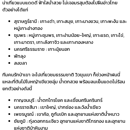
น่าเที่ยวแบบแดดดี ฟ้าใสน้ำสวย ไม่เจอมรสุมต้องไปฝั่งอ่าวไทย
ตัวอย่างได้แก่
สุราษฎร์ธานี : เกาะเต่า, เกาะสมุย, เกาะนางยวน, เกาะพะงัน และ
หมู่เกาะอ่างทอง
ชุมพร : หมู่เกาะชุมพร, เกาะง่ามน้อย-ใหญ่, เกาะแรด, เกาะไข่,
เกาะมาตรา, เกาะลังกาจิว และเกาะทองหลาง
นครศรีธรรมราช : เกาะนุ้ยนอก
พัทลุง
สงขลา
​ทีมคนรักป่าเขา จะไปเที่ยวชมธรรมชาติ วิวขุนเขา ก็ช่วงหน้าฝนนี่
แหละที่ต้นไม้ใบหญ้าเขียวชอุ่ม น้ำตกสวย พร้อมลมเย็นแดดไม่ร้อน
ยกตัวอย่างดังนี้
กาญจนบุรี : น้ำตกไทรโยค และเขื่อนศรีนครินทร์
นครราชสีมา : เขาใหญ่, ปากช่อง และวังน้ำเขียว
เพชรบูรณ์ : เขาค้อ, ภูทับเบิก และอุทยานแห่งชาติน้ำหนาว
ชัยภูมิ : ทุ่งดอกกระเจียว อุทยานแห่งชาติไทรทอง และอุทยาน
แห่งชาติป่าหินงาม