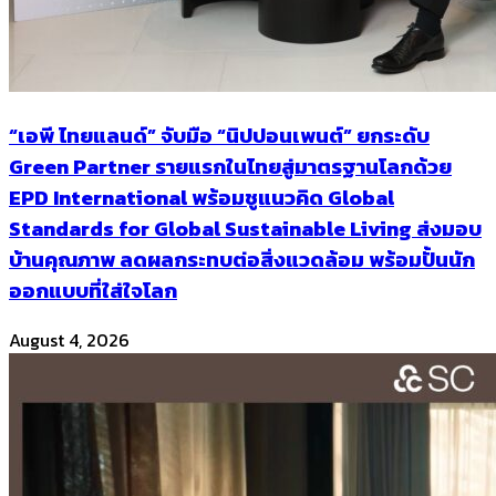
“เอพี ไทยแลนด์” จับมือ “นิปปอนเพนต์” ยกระดับ
Green Partner รายแรกในไทยสู่มาตรฐานโลกด้วย
EPD International พร้อมชูแนวคิด Global
Standards for Global Sustainable Living ส่งมอบ
บ้านคุณภาพ ลดผลกระทบต่อสิ่งแวดล้อม พร้อมปั้นนัก
ออกแบบที่ใส่ใจโลก
August 4, 2026