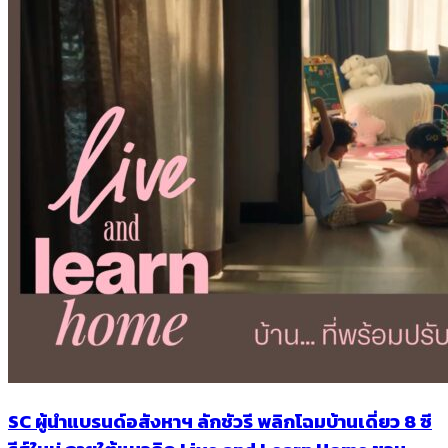
SC ผู้นำแบรนด์อสังหาฯ ลักชัวรี พลิกโฉมบ้านเดี่ยว 8 ซี