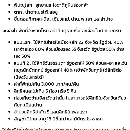
พิษณุโลก : อุทยานแห่งชาติภูหินร่องกล้า
ตาก : น้ำตกเปรโต๊ะลอซู
ขึ้นดอยที่ภาคเหนือ : เชียงใหม่, น่าน, พะเยา และลำปาง
​จะจองไปพักที่จังหวัดไหน อย่าลืมดูรายชื่อและเงื่อนไขด้วยนะครับ
แบบแรก : ใช้สิทธิสำหรับเมืองหลัก 22 จังหวัด รัฐช่วย 40%
เราจ่ายเอง 60% ส่วนเมืองรอง 55 จังหวัด รัฐช่วย 50% จ่าย
เอง 50%
แบบที่ 2 : ใช้สิทธิวันธรรมดา รัฐออกให้ 50% ส่วนส-อา และวัน
หยุดนักขัตฤกษ์ รัฐออกให้ 40% (เข้าพักวันศุกร์ ใช้สิทธิต่อ
เนื่องวันเสาร์ได้)
ค่าที่พักไม่เกิน 3,000 บาท/คน/คืน
สิทธิคนละไม่เกิน 5 ห้อง หรือ 5 คืน
ท่องเที่ยวข้ามจังหวัดเท่านั้น ไม่สามารถใช้สิทธิในจังหวัดเดียว
กับทะเบียนบ้าน
จำนวนสิทธิจำกัด 5 แสนสิทธิในเฟสแรก
สัญชาติไทย อายุ 18 ปีขึ้นไป และมีบัตรประชาชน