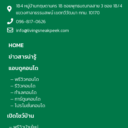
184 หมู่บ้านกฤษดานคร 18 ซอยพุทธมณฑลสาย 3 ซอย 18/4
แขวงศาลาธรรมสพน์ เขตทวีวัฒนา กทม. 10170
096-817-0626
info@livingsneakpeek.com
HOME
ข่าวสารน่ารู้
แอบดูคอนโด
พรีวิวคอนโด
–
รีวิวคอนโด
–
ทำเลคอนโด
–
การ์ตูนคอนโด
–
โปรโมชั่นคอนโด
–
เปิดโชว์บ้าน
พรีวิวบ้านใหม่
–