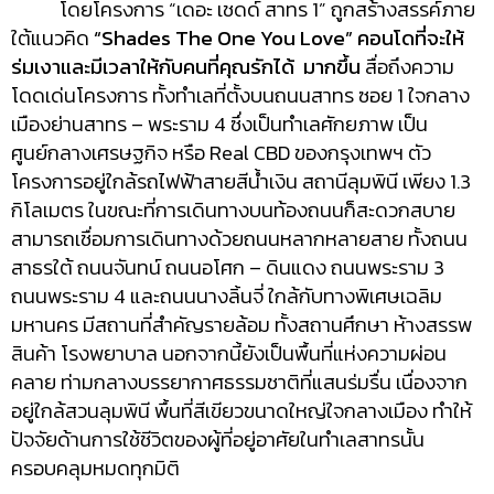
โดยโครงการ “เดอะ เชดด์ สาทร 1” ถูกสร้างสรรค์ภาย
ใต้แนวคิด
“Shades The One You Love”
คอนโดที่จะให้
ร่มเงาและมีเวลาให้กับคนที่คุณรักได้ มากขึ้น
สื่อถึงความ
โดดเด่นโครงการ ทั้งทำเลที่ตั้งบนถนนสาทร ซอย 1 ใจกลาง
เมืองย่านสาทร – พระราม 4 ซึ่งเป็นทำเลศักยภาพ เป็น
ศูนย์กลางเศรษฐกิจ หรือ Real CBD ของกรุงเทพฯ ตัว
โครงการอยู่ใกล้รถไฟฟ้าสายสีน้ำเงิน สถานีลุมพินี เพียง 1.3
กิโลเมตร ในขณะที่การเดินทางบนท้องถนนก็สะดวกสบาย
สามารถเชื่อมการเดินทางด้วยถนนหลากหลายสาย ทั้งถนน
สาธรใต้ ถนนจันทน์ ถนนอโศก – ดินแดง ถนนพระราม 3
ถนนพระราม 4 และถนนนางลิ้นจี่ ใกล้กับทางพิเศษเฉลิม
มหานคร มีสถานที่สำคัญรายล้อม ทั้งสถานศึกษา ห้างสรรพ
สินค้า โรงพยาบาล นอกจากนี้ยังเป็นพื้นที่แห่งความผ่อน
คลาย ท่ามกลางบรรยากาศธรรมชาติที่แสนร่มรื่น เนื่องจาก
อยู่ใกล้สวนลุมพินี พื้นที่สีเขียวขนาดใหญ่ใจกลางเมือง ทำให้
ปัจจัยด้านการใช้ชีวิตของผู้ที่อยู่อาศัยในทำเลสาทรนั้น
ครอบคลุมหมดทุกมิติ