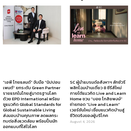
“เอพี ไทยแลนด์” จับมือ “นิปปอน
SC ผู้นำแบรนด์อสังหาฯ ลักชัวรี
เพนต์” ยกระดับ Green Partner
พลิกโฉมบ้านเดี่ยว 8 ซีรีส์ใหม่
รายแรกในไทยสู่มาตรฐานโลก
ภายใต้แนวคิด Live and Learn
ด้วย EPD International พร้อม
Home ชวน “บอย โกสิยพงษ์”
ชูแนวคิด Global Standards for
ถ่ายทอด “Live and Learn”
Global Sustainable Living
เวอร์ชันใหม่ เชื่อมแนวคิดบ้านสู่
ส่งมอบบ้านคุณภาพ ลดผลกระ
ชีวิตจริงของผู้บริโภค
ทบต่อสิ่งแวดล้อม พร้อมปั้นนัก
August 4, 2026
ออกแบบที่ใส่ใจโลก