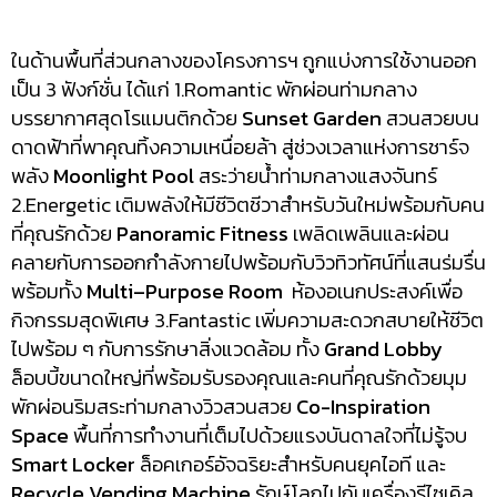
ในด้านพื้นที่ส่วนกลางของโครงการฯ ถูกแบ่งการใช้งานออก
เป็น 3 ฟังก์ชั่น ได้แก่ 1.Romantic พักผ่อนท่ามกลาง
บรรยากาศสุดโรแมนติกด้วย
Sunset Garden
สวนสวยบน
ดาดฟ้าที่พาคุณทิ้งความเหนื่อยล้า สู่ช่วงเวลาแห่งการชาร์จ
พลัง
Moonlight Pool
สระว่ายน้ำท่ามกลางแสงจันทร์
2.Energetic เติมพลังให้มีชีวิตชีวาสำหรับวันใหม่พร้อมกับคน
ที่คุณรักด้วย
Panoramic Fitness
เพลิดเพลินและผ่อน
คลายกับการออกกำลังกายไปพร้อมกับวิวทิวทัศน์ที่แสนร่มรื่น
พร้อมทั้ง
Multi–Purpose Room
ห้องอเนกประสงค์เพื่อ
กิจกรรมสุดพิเศษ 3.Fantastic เพิ่มความสะดวกสบายให้ชีวิต
ไปพร้อม ๆ กับการรักษาสิ่งแวดล้อม ทั้ง
Grand Lobby
ล็อบบี้ขนาดใหญ่ที่พร้อมรับรองคุณและคนที่คุณรักด้วยมุม
พักผ่อนริมสระท่ามกลางวิวสวนสวย
Co-Inspiration
Space
พื้นที่การทำงานที่เต็มไปด้วยแรงบันดาลใจที่ไม่รู้จบ
Smart Locker
ล็อคเกอร์อัจฉริยะสำหรับคนยุคไอที และ
Recycle Vending Machine
รักษ์โลกไปกับเครื่องรีไซเคิล