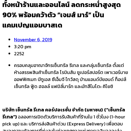
ทั้งหน้าร้านและออนไลน์ ลดกระหน่ำสูงสุด
90% พร้อมคว้าตัว “เจมส์ มาร์” เป็น
แคมเปญแอมบาสเด
November 6, 2019
3:20 pm
2252
ครอบคลุมอาณาจักรเซ็นทรัล รีเทล และกลุ่มเซ็นทรัล ตั้งแต่
ห้างสรรพสินค้าเซ็นทรัล โรบินสัน ซูเปอร์สปอร์ต เพาเวอร์บาย
ออฟฟิศเมท บีทูเอส ซืเอ็มจี ไทวัสดุ บ้านแอนด์บียอนด์ ท็อปส์
เซ็นทรัล ฟู้ด ฮอลล์ แฟมิลี่มาร์ท และมัทสึโมโตะ คิโยชิ
บริษัท เซ็นทรัล รีเทล คอร์ปอเรชั่น จำกัด (มหาชน)
(“เซ็นทรัล
รีเทล”)
ฉลองการเปิดตัวบริการรับสินค้าที่ร้านใน 1 ชั่วโมง (1-hour
pick up) และ บริการส่งสินค้าด่วน (Express Delivery) เพื่อตอบ
สนองความต้องการที่พุ่งสูงในช่วงเทศกาลแห่งการเฉลิมฉลองส่ง