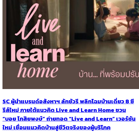
SC ผู้นำแบรนด์อสังหาฯ ลักชัวรี พลิกโฉมบ้านเดี่ยว 8 ซี
รีส์ใหม่ ภายใต้แนวคิด Live and Learn Home ชวน
“บอย โกสิยพงษ์” ถ่ายทอด “Live and Learn” เวอร์ชัน
ใหม่ เชื่อมแนวคิดบ้านสู่ชีวิตจริงของผู้บริโภค