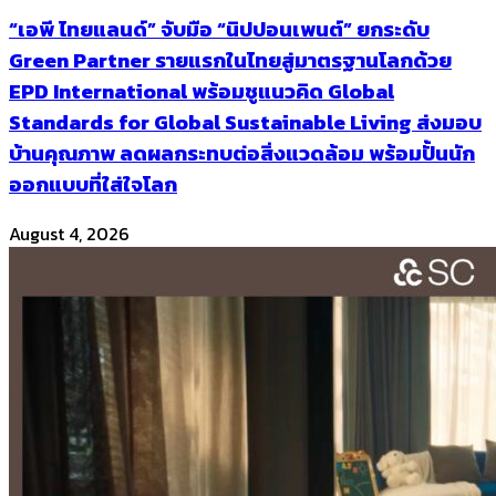
“เอพี ไทยแลนด์” จับมือ “นิปปอนเพนต์” ยกระดับ
Green Partner รายแรกในไทยสู่มาตรฐานโลกด้วย
EPD International พร้อมชูแนวคิด Global
Standards for Global Sustainable Living ส่งมอบ
บ้านคุณภาพ ลดผลกระทบต่อสิ่งแวดล้อม พร้อมปั้นนัก
ออกแบบที่ใส่ใจโลก
August 4, 2026