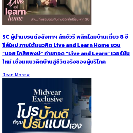
SC ผู้นำแบรนด์อสังหาฯ ลักชัวรี พลิกโฉมบ้านเดี่ยว 8 ซี
รีส์ใหม่ ภายใต้แนวคิด Live and Learn Home ชวน
“บอย โกสิยพงษ์” ถ่ายทอด “Live and Learn” เวอร์ชัน
ใหม่ เชื่อมแนวคิดบ้านสู่ชีวิตจริงของผู้บริโภค
Read More »