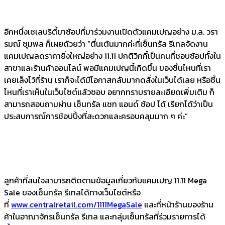
อีกหนึ่งเซเลบริตี้ขาช้อปที่มาร่วมงานเปิดตัวแคมเปญอย่าง ม.ล. วรา
รมณ์ ชุมพล ก็เผยด้วยว่า “ตื่นเต้นมากค่ะที่เซ็นทรัล รีเทลจัดงาน
แคมเปญลดราคายิ่งใหญ่อย่าง 11.11 ปกติวิกกี้เป็นคนที่ชอบช้อปทั้งใน
สาขาและร้านค้าออนไลน์ พอมีแคมเปญนี้เกิดขึ้น ของชิ้นไหนที่เรา
เคยเล็งไว้ที่ร้าน เราก็จะได้มีโอกาสกลับมากดสั่งในเว็บได้เลย หรือชิ้น
ไหนที่เราเห็นในเว็บไซต์แล้วชอบ อยากทราบรายละเอียดเพิ่มเติม ก็
สามารถสอบถามผ่าน เซ็นทรัล แชท แอนด์ ช้อป ได้ เรียกได้ว่าเป็น
ประสบการณ์การช้อปปิ้งที่สะดวกและครอบคลุมมาก ๆ ค่ะ”
ลูกค้าที่สนใจสามารถติดตามข้อมูลเกี่ยวกับแคมเปญ 11.11 Mega
Sale ของเซ็นทรัล รีเทลได้ทางเว็บไซต์หรือ
ที่
www.centralretail.com/
1111MegaSale
และที่หน้าร้านของร้าน
ค้าในอาณาจักรเซ็นทรัล รีเทล และกลุ่มเซ็นทรัลที่ร่วมรายการได้