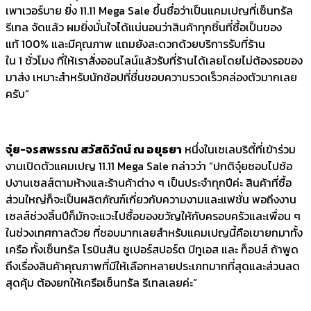
เพาเวอร์บาย ยิ่ง 11.11 Mega Sale ขึ้นชื่อว่าเป็นแคมเปญที่เซ็นทรัล
รีเทล จัดแล้ว ผมยิ่งมั่นใจได้แน่นอนว่าสินค้าทุกชิ้นที่ซื้อเป็นของ
แท้ 100% และมีคุณภาพ แถมยังสะดวกด้วยบริการรับที่ร้าน
ใน 1 ชั่วโมง ที่ให้เราสั่งออนไลน์แล้วรับที่ร้านได้เลยโดยไม่ต้องรอของ
มาส่ง เหมาะสำหรับนักช้อปที่ชื่นชอบความรวดเร็วคล่องตัวมากเลย
ครับ”
จุ๋ย
-จรสพรรณ สวัสดิวัตน์ ณ อยุธยา
หนึ่งในเซเลบริตี้ที่เข้าร่วม
งานเปิดตัวแคมเปญ 11.11 Mega Sale กล่าวว่า “ปกติจุ๋ยชอบไปช้อ
ปงานเซลส์ตามห้างและร้านค้าต่าง ๆ เป็นประจำทุกปีค่ะ สินค้าที่ซื้อ
ส่วนใหญ่ก็จะเป็นผลิตภัณฑ์เกี่ยวกับความงามและแฟชั่น พอถึงงาน
เซลส์ช่วงสิ้นปีก็มักจะแวะไปซื้อของขวัญให้กับครอบครัวและเพื่อน ๆ
ในช่วงเทศกาลด้วย ที่ชอบมากเลยสำหรับแคมเปญนี้คือเขายกมาทั้ง
เครือ ทั้งเซ็นทรัล โรบินสัน ซูเปอร์สปอร์ต บีทูเอส และ ท็อปส์ ถ้าพูด
ถึงเรื่องสินค้าคุณภาพที่มีให้เลือกหลายประเภทมากที่สุดและส่วนลด
สุดคุ้ม ต้องยกให้เครือเซ็นทรัล รีเทลเลยค่ะ”