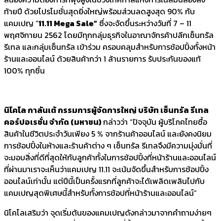
ท้ายปี ด้วยโปรโมชั่นสุดยิ่งใหญ่พร้อมส่วนลดสูงสุด 90% กับ
แคมเปญ “
11.11 Mega Sale”
ซึ่งจะจัดขึ้นระหว่างวันที่ 7 – 11
พฤศจิกายน 2562 โดยมีทุกกลุ่มธุรกิจในอาณาจักรค้าปลีกเซ็นทรัล
รีเทล และกลุ่มเซ็นทรัล เข้าร่วม ครอบคลุมสำหรับการช้อปปิ้งทั้งหน้า
ร้านและออนไลน์ ด้วยสินค้ากว่า 1 ล้านรายการ รับประกันของแท้
100% ทุกชิ้น
นิโคโล กาลันเต้ กรรมการผู้จัดการใหญ่ บริษัท เซ็นทรัล รีเทล
คอร์ปอเรชั่น จำกัด
(มหาชน)
กล่าวว่า “ปัจจุบัน ผู้บริโภคไทยซื้อ
สินค้าในชีวิตประจำวันเพียง 5 % จากร้านค้าออนไลน์ และยังคงนิยม
การช้อปปิ้งในห้างและร้านค้าต่าง ๆ เซ็นทรัล รีเทลจึงมีความมุ่งมั่นที่
จะมอบสิ่งที่ดีที่สุดให้กับลูกค้าทั้งในการช้อปปิ้งที่หน้าร้านและออนไลน์
ที่ผ่านมาเราจะเห็นว่าแคมเปญ 11.11 จะเน้นจัดขึ้นสำหรับการช้อปปิ้ง
ออนไลน์เท่านั้น แต่ปีนี้เป็นครั้งแรกที่ลูกค้าจะได้เพลิดเพลินไปกับ
แคมเปญสุดพิเศษนี้สำหรับทั้งการช้อปที่หน้าร้านและออนไลน์”
นิโคโลเสริมว่า จุดเริ่มต้นของแคมเปญดังกล่าวมาจากคำถามง่ายๆ