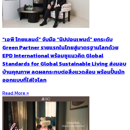
“เอพี ไทยแลนด์” จับมือ “นิปปอนเพนต์” ยกระดับ
Green Partner รายแรกในไทยสู่มาตรฐานโลกด้วย
EPD International พร้อมชูแนวคิด Global
Standards for Global Sustainable Living ส่งมอบ
บ้านคุณภาพ ลดผลกระทบต่อสิ่งแวดล้อม พร้อมปั้นนัก
ออกแบบที่ใส่ใจโลก
Read More »