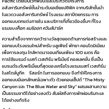
Pacific โดยเป็นเวทีพบปะและประกวดโครงการ
อสังหาริมทรัพย์ชั้นนำระดับเอเชียแปซิฟิค จากบริษัทชั้นนำ
ในแวดวงอสังหาริมทรัพย์ โรงแรม สถาปัตยกรรม การ
ออกแบบตกแต่งภายใน และบริการที่เกี่ยวข้องอื่นๆ ที่โรง
แรมแบงค็อก
แมริออท ควีนส์ปาร์ค
ความสำเร็จจากการคว้ารางวัลสุดยอดด้านการก่อสร้างและ
ออกแบบโรงแรมใหม่สำหรับ บลูเฟียร์ พัทยา คอนโดมิเนียม
เพื่อการลงทุน ใกล้หาดนาจอมเทียนเพียง 100 เมตร คือ
การใช้แบรนด์ เบสท์ เวสเทิร์น พรีเมียร์ คอลเลคชั่น ซึ่งเป็น
แบรนด์ระดับพรีเมี่ยมที่สุดของเครือโรงแรมเบสท์ เวสเทิร์น
ในสไตล์บูทีค รีสอร์ท ในการออกแบบ จึงทำให้โครงการ
ออกแบบมีเอกลักษณ์เฉพาะตัว ด้วยคอนเซ็ปต์ “The Misty
Canyon และ The Blue Water and Sky” ผสมผสานความ
เป็นธรรมชาติได้อย่างลงตัว สัมผัสถึงการพักผ่อนริมทะเล
ได้อย่างแท้จริง