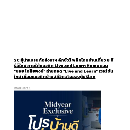
SC ผู้นำแบรนด์อสังหาฯ ลักชัวรี พลิกโฉมบ้านเดี่ยว 8 ซี
รีส์ใหม่ ภายใต้แนวคิด Live and Learn Home ชวน
“บอย โกสิยพงษ์” ถ่ายทอด “Live and Learn” เวอร์ชัน
ใหม่ เชื่อมแนวคิดบ้านสู่ชีวิตจริงของผู้บริโภค
Read More »