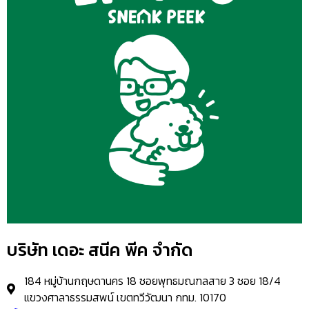
บริษัท เดอะ สนีค พีค จำกัด
184 หมู่บ้านกฤษดานคร 18 ซอยพุทธมณฑลสาย 3 ซอย 18/4
แขวงศาลาธรรมสพน์ เขตทวีวัฒนา กทม. 10170