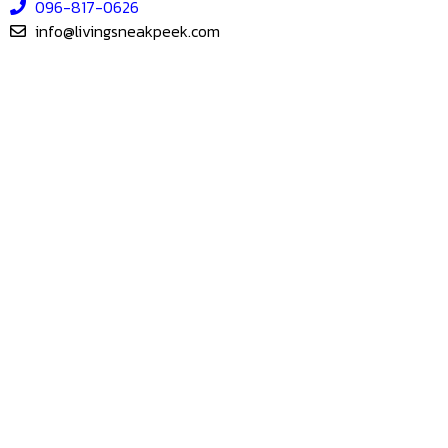
096-817-0626
info@livingsneakpeek.com
HOME
ข่าวสารน่ารู้
แอบดูคอนโด
–
พรีวิวคอนโด
–
รีวิวคอนโด
–
ทำเลคอนโด
–
การ์ตูนคอนโด
–
โปรโมชั่นคอนโด
เปิดโชว์บ้าน
–
พรีวิวบ้านใหม่
–
รีวิวบ้าน