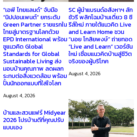
“เอพี ไทยแลนด์” จับมือ
SC ผู้นำแบรนด์อสังหาฯ ลัก
“นิปปอนเพนต์” ยกระดับ
ชัวรี พลิกโฉมบ้านเดี่ยว 8 ซี
Green Partner รายแรกใน
รีส์ใหม่ ภายใต้แนวคิด Live
ไทยสู่มาตรฐานโลกด้วย
and Learn Home ชวน
EPD International พร้อม
“บอย โกสิยพงษ์” ถ่ายทอด
ชูแนวคิด Global
“Live and Learn” เวอร์ชัน
Standards for Global
ใหม่ เชื่อมแนวคิดบ้านสู่ชีวิต
Sustainable Living ส่ง
จริงของผู้บริโภค
มอบบ้านคุณภาพ ลดผลก
August 4, 2026
ระทบต่อสิ่งแวดล้อม พร้อม
ปั้นนักออกแบบที่ใส่ใจโลก
August 4, 2026
บ้านและสวนแฟร์ Midyear
2026 โปรบ้านดีที่คุณปรับ
แบบเอง