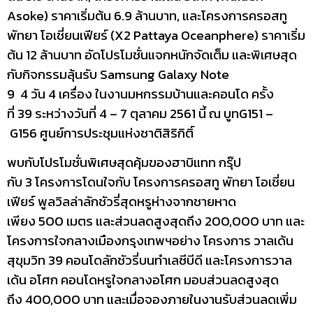
Asoke) ราคาเริ่มต้น 6.9 ล้านบาท, และโครงการครอสทู
พัทยา โอเชี่ยนเฟียร์ (X2 Pattaya Oceanphere) ราคาเริ่ม
ต้น 12 ล้านบาท อัดโปรโมชั่นแจกหนักจัดเต็ม และพิเศษสุด
กับกิจกรรมลุ้นรับ Samsung Galaxy Note
9 4 วัน 4 เครื่อง ในงานมหกรรมบ้านและคอนโด ครั้ง
ที่ 39 ระหว่างวันที่ 4 – 7 ตุลาคม 2561 นี้ ณ บูทG151 –
G156 ศูนย์การประชุมแห่งชาติสิริกิติ์
พบกับโปรโมชั่นพิเศษสุดคุ้มของฮาบิแทท กรุ๊ป
กับ 3 โครงการโดนใจกับ โครงการครอสทู พัทยา โอเชี่ยน
เฟียร์ พูลวิลล่าลักชัวรี่สุดหรูห่างจากชายหาด
เพียง 500 เมตร และส่วนลดสูงสุดถึง 200,000 บาท และ
โครงการใจกลางเมืองกรุงเทพฯอย่าง โครงการ วาลเด้น
สุขุมวิท 39 คอนโดลักชัวรี่บนทำเลซีบีดี และโครงการวาล
เด้น อโศก คอนโดหรูใจกลางอโศก มอบส่วนลดสูงสุด
ถึง 400,000 บาท และเมื่อจองภายในงานรับส่วนลดเพิ่ม