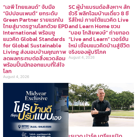
“เอพี ไทยแลนด์” จับมือ
SC ผู้นำแบรนด์อสังหาฯ ลัก
“นิปปอนเพนต์” ยกระดับ
ชัวรี พลิกโฉมบ้านเดี่ยว 8 ซี
Green Partner รายแรกใน
รีส์ใหม่ ภายใต้แนวคิด Live
ไทยสู่มาตรฐานโลกด้วย EPD
and Learn Home ชวน
International พร้อมชู
“บอย โกสิยพงษ์” ถ่ายทอด
แนวคิด Global Standards
“Live and Learn” เวอร์ชัน
for Global Sustainable
ใหม่ เชื่อมแนวคิดบ้านสู่ชีวิต
Living ส่งมอบบ้านคุณภาพ
จริงของผู้บริโภค
ลดผลกระทบต่อสิ่งแวดล้อม
August 4, 2026
พร้อมปั้นนักออกแบบที่ใส่ใจ
โลก
August 4, 2026
เรนวูด ปาร์ค เตรียมเปิด