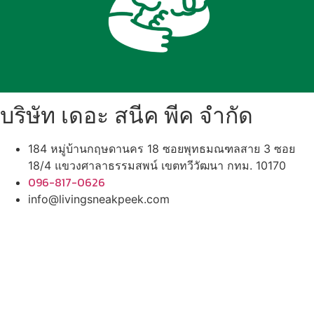
บริษัท เดอะ สนีค พีค จำกัด
184 หมู่บ้านกฤษดานคร 18 ซอยพุทธมณฑลสาย 3 ซอย
18/4 แขวงศาลาธรรมสพน์ เขตทวีวัฒนา กทม. 10170
096-817-0626
info@livingsneakpeek.com
HOME
ข่าวสารน่ารู้
แอบดูคอนโด
พรีวิวคอนโด
–