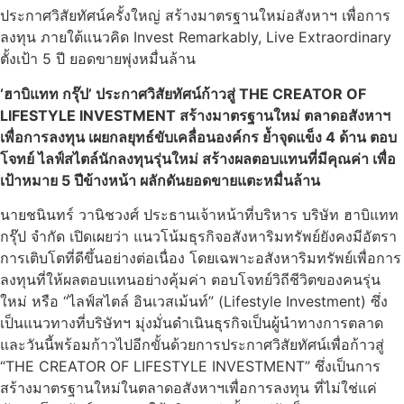
ประกาศวิสัยทัศน์ครั้งใหญ่ สร้างมาตรฐานใหม่อสังหาฯ เพื่อการ
ลงทุน ภายใต้แนวคิด Invest Remarkably, Live Extraordinary
ตั้งเป้า 5 ปี ยอดขายพุ่งหมื่นล้าน
‘ฮาบิแทท กรุ๊ป’ ประกาศวิสัยทัศน์ก้าวสู่ THE CREATOR OF
LIFESTYLE INVESTMENT สร้างมาตรฐานใหม่ ตลาดอสังหาฯ
เพื่อการลงทุน เผยกลยุทธ์ขับเคลื่อนองค์กร ย้ำจุดแข็ง 4 ด้าน ตอบ
โจทย์ ไลฟ์สไตล์นักลงทุนรุ่นใหม่ สร้างผลตอบแทนที่มีคุณค่า เพื่อ
เป้าหมาย 5 ปีข้างหน้า ผลักดันยอดขายแตะหมื่นล้าน
นายชนินทร์ วานิชวงศ์ ประธานเจ้าหน้าที่บริหาร บริษัท ฮาบิแทท
กรุ๊ป จำกัด เปิดเผยว่า แนวโน้มธุรกิจอสังหาริมทรัพย์ยังคงมีอัตรา
การเติบโตที่ดีขึ้นอย่างต่อเนื่อง โดยเฉพาะอสังหาริมทรัพย์เพื่อการ
ลงทุนที่ให้ผลตอบแทนอย่างคุ้มค่า ตอบโจทย์วิถีชีวิตของคนรุ่น
ใหม่ หรือ “ไลฟ์สไตล์ อินเวสเม้นท์” (Lifestyle Investment) ซึ่ง
เป็นแนวทางที่บริษัทฯ มุ่งมั่นดำเนินธุรกิจเป็นผู้นำทางการตลาด
และวันนี้พร้อมก้าวไปอีกขั้นด้วยการประกาศวิสัยทัศน์เพื่อก้าวสู่
“THE CREATOR OF LIFESTYLE INVESTMENT” ซึ่งเป็นการ
สร้างมาตรฐานใหม่ในตลาดอสังหาฯเพื่อการลงทุน ที่ไม่ใช่แค่