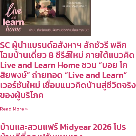
SC ผู้นำแบรนด์อสังหาฯ ลักชัวรี พลิก
โฉมบ้านเดี่ยว 8 ซีรีส์ใหม่ ภายใต้แนวคิด
Live and Learn Home ชวน “บอย โก
สิยพงษ์” ถ่ายทอด “Live and Learn”
เวอร์ชันใหม่ เชื่อมแนวคิดบ้านสู่ชีวิตจริง
ของผู้บริโภค
Read More »
บ้านและสวนแฟร์ Midyear 2026 โปร