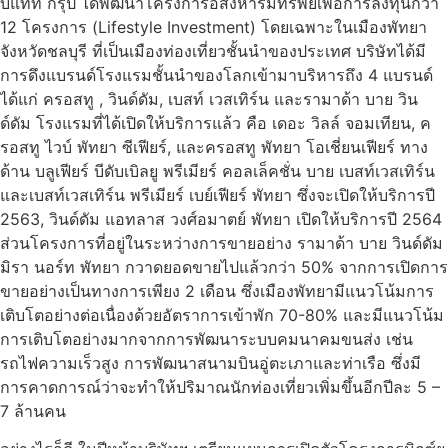
บิแทท กรุ๊ป ได้พัฒนาโครงการอสังหาริมทรัพย์เพื่อการลงทุนกว่า
12 โครงการ (Lifestyle Investment) โดยเฉพาะในเมืองพัทยา
จังหวัดชลบุรี ที่เป็นเมืองท่องเที่ยวชั้นนำของประเทศ บริษัทได้มี
การดึงแบรนด์โรงแรมชั้นนำของโลกเข้ามาบริหารถึง 4 แบรนด์
ได้แก่ ครอสทู , วินด์ดัม, เบสท์ เวสเทิร์น และรามาด้า บาย วิน
ด์ดัม โรงแรมที่ได้เปิดให้บริการแล้ว คือ เดอะ วิลล์ จอมเทียน, ค
รอสทู ไวบ์ พัทยา ซีเฟียร์, และครอสทู พัทยา โอเชี่ยนเฟียร์ ทาง
ด้าน บลูเฟียร์ บีดับเบิลยู พรีเมียร์ คอลเล็คชั่น บาย เบสท์เวสเทิร์น
และเบสท์เวสเทิร์น พรีเมียร์ เบย์เฟียร์ พัทยา ซึ่งจะเปิดให้บริการปี
2563, วินด์ดัม แอทลาส วงศ์อมาตย์ พัทยา เปิดให้บริการปี 2564
ส่วนโครงการที่อยู่ในระหว่างการขายอย่าง รามาด้า บาย วินด์ดัม
มิรา นอร์ท พัทยา กวาดยอดขายไปแล้วกว่า 50% จากการเปิดการ
ขายอย่างเป็นทางการเพียง 2 เดือน ซึ่งเมืองพัทยามีแนวโน้มการ
เติบโตอย่างต่อเนื่องด้วยอัตราการเข้าพัก 70-80% และมีแนวโน้ม
การเติบโตอย่างมากจากการพัฒนาระบบคมนาคมขนส่ง เช่น
รถไฟความเร็วสูง การพัฒนาสนามบินอู่ตะเภาและท่าเรือ ซึ่งมี
การคาดการณ์ว่าจะทำให้ปริมาณนักท่องเที่ยวเพิ่มขึ้นอีกปีละ 5 –
7 ล้านคน