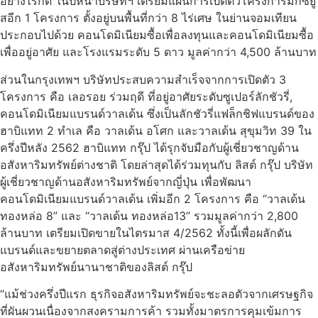
อย่างไรก็ดี ในปีหน้าบริษัทฯ เตรียมแผนการเปิดตัวโครงการมิกซ์ยู
สอีก 1 โครงการ ตั้งอยู่บนพื้นที่กว่า 8 ไร่เศษ ในย่านจอมเทียน
ประกอบไปด้วย คอนโดมิเนียมซื้อเพื่อลงทุนและคอนโดมิเนียมซื้อ
เพื่ออยู่อาศัย และโรงแรมระดับ 5 ดาว มูลค่ากว่า 4,500 ล้านบาท
ส่วนในกรุงเทพฯ บริษัทประสบความสำเร็จจากการเปิดตัว 3
โครงการ คือ เลอรอย ร่วมฤดี ที่อยู่อาศัยระดับซูเปอร์ลักชัวรี่,
คอนโดมิเนียมแบรนด์วาลเด้น ซึ่งเป็นลักชัวรี่แฟล็กชิฟแบรนด์ของ
ฮาบิแทท 2 ทำเล คือ วาลเด้น อโศก และวาลเด้น สุขุมวิท 39 ใน
ครึ่งปีหลัง 2562 ฮาบิแทท กรุ๊ป ได้รุกจับมือกับผู้เชี่ยวชาญด้าน
อสังหาริมทรัพย์ต่างชาติ โดยล่าสุดได้ร่วมทุนกับ ลิสต์ กรุ๊ป บริษัท
ผู้เชี่ยวชาญด้านอสังหาริมทรัพย์จากญี่ปุ่น เพื่อพัฒนา
คอนโดมิเนียมแบรนด์วาลเด้น เพิ่มอีก 2 โครงการ คือ “วาลเด้น
ทองหล่อ 8” และ “วาลเด้น ทองหล่อ13” รวมมูลค่ากว่า 2,800
ล้านบาท เตรียมเปิดขายในไตรมาส 4/2562 ทั้งนี้เพื่อผลักดัน
แบรนด์และขยายตลาดสู่ต่างประเทศ ผ่านเครือข่าย
อสังหาริมทรัพย์นานาชาติของลิสต์ กรุ๊ป
“แม้ช่วงครึ่งปีแรก ธุรกิจอสังหาริมทรัพย์จะชะลอตัวจากเศรษฐกิจ
ที่ผันผวนเนื่องจากสงครามการค้า รวมทั้งมาตรการคุมเข้มการ