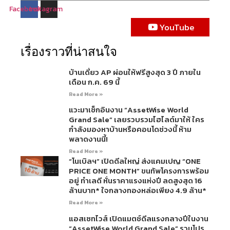
Facebook
Instagram
YouTube
เรื่องราวที่น่าสนใจ
บ้านเดี่ยว AP ผ่อนให้ฟรีสูงสุด 3 ปี ภายใน
เดือน ก.ค. 69 นี้
Read More »
แวะมาเช็กอินงาน “AssetWise World
Grand Sale” เลยรวบรวมไฮไลต์มาให้ ใคร
กำลังมองหาบ้านหรือคอนโดช่วงนี้ ห้าม
พลาดงานนี้!
Read More »
“โนเบิลฯ” เปิดดีลใหญ่ ส่งแคมเปญ “ONE
PRICE ONE MONTH” ขนทัพโครงการพร้อม
อยู่ ทำเลดี หั่นราคาแรงแห่งปี ลดสูงสุด 16
ล้านบาท* ใจกลางทองหล่อเพียง 4.9 ล้าน*
Read More »
แอสเซทไวส์ เปิดแมตช์ดีลแรงกลางปีในงาน
“AssetWise World Grand Sale” รวมโปร