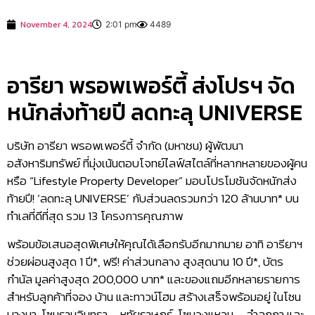
November 4, 2024
2:01 pm
4489
อารียา พรอพเพอร์ตี้ ส่งโปรฯ จัด
หนักส่งท้ายปี ลดทะลุ UNIVERSE
บริษัท อารียา พรอพเพอร์ตี้ จำกัด (มหาชน) ผู้พัฒนา
อสังหาริมทรัพย์ ที่มุ่งเน้นตอบโจทย์ไลฟ์สไตล์ที่หลากหลายของผู้คน
หรือ “Lifestyle Property Developer” มอบโปรโมชันจัดหนักส่ง
ท้ายปี! ‘ลดทะลุ UNIVERSE’ กับส่วนลดรวมกว่า 120 ล้านบาท* บน
ทำเลที่ดีที่สุด รวม 13 โครงการคุณภาพ
พร้อมข้อเสนอสุดพิเศษให้คุณได้เลือกรับอีกมากมาย อาทิ อารียาฯ
ช่วยผ่อนสูงสุด 1 ปี*, ฟรี! ค่าส่วนกลาง สูงสุดนาน 10 ปี*, บัตร
กำนัล มูลค่าสูงสุด 200,000 บาท* และของแถมอีกหลายรายการ
สำหรับลูกค้าที่จอง บ้าน และทาวน์โฮม สร้างเสร็จพร้อมอยู่ ในโซน
บางนา, โซนรามอินทรา – หทัยราษฎร์, โซนวงแหวน – ลำลูกกา และ