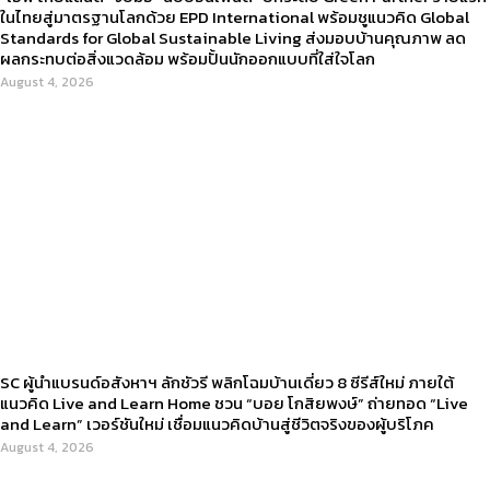
ในไทยสู่มาตรฐานโลกด้วย EPD International พร้อมชูแนวคิด Global
Standards for Global Sustainable Living ส่งมอบบ้านคุณภาพ ลด
ผลกระทบต่อสิ่งแวดล้อม พร้อมปั้นนักออกแบบที่ใส่ใจโลก
August 4, 2026
SC ผู้นำแบรนด์อสังหาฯ ลักชัวรี พลิกโฉมบ้านเดี่ยว 8 ซีรีส์ใหม่ ภายใต้
แนวคิด Live and Learn Home ชวน “บอย โกสิยพงษ์” ถ่ายทอด “Live
and Learn” เวอร์ชันใหม่ เชื่อมแนวคิดบ้านสู่ชีวิตจริงของผู้บริโภค
August 4, 2026