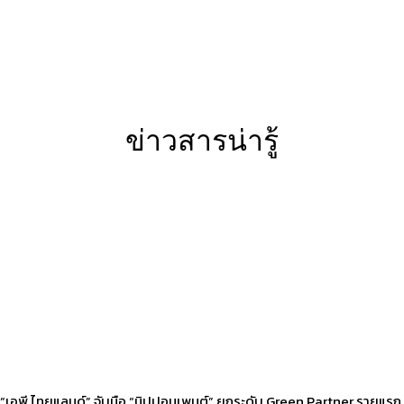
ข่าวสารน่ารู้
“เอพี ไทยแลนด์” จับมือ “นิปปอนเพนต์” ยกระดับ Green Partner รายแรก