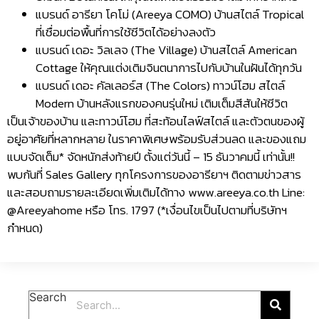
แบรนด์ อารียา โคโม่ (Areeya COMO) บ้านสไตล์ Tropical
ที่เชื่อมต่อพื้นที่การใช้ชีวิตได้อย่างลงตัว
แบรนด์ เดอะ วิลเลจ (The Village) บ้านสไตล์ American
Cottage ให้คุณแต่งเติมจินตนาการไปกับบ้านในฝันได้ทุกวัน
แบรนด์ เดอะ คัลเลอร์ส (The Colors) ทาวน์โฮม สไตล์
Modern บ้านหลังแรกของคนรุ่นใหม่ เติมเต็มสีสันให้ชีวิต
เป็นเจ้าของบ้าน และทาวน์โฮม ที่สะท้อนไลฟ์สไตล์ และตัวตนของผู้
อยู่อาศัยที่หลากหลาย ในราคาพิเศษพร้อมรับส่วนลด และของแถม
แบบจัดเต็ม* จัดหนักส่งท้ายปี ตั้งแต่วันนี้ – 15 ธันวาคมนี้ เท่านั้น!!
พบกันที่ Sales Gallery ทุกโครงการของอารียาฯ ติดตามข่าวสาร
และสอบถามรายละเอียดเพิ่มเติมได้ทาง www.areeya.co.th Line:
@Areeyahome หรือ โทร. 1797 (*เงื่อนไขเป็นไปตามที่บริษัทฯ
กำหนด)
Search