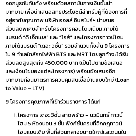
ออกบูธกันคับคั่ง พร้อมด้วยสถาบันการเงินชั้นนำ
มากมาย เพื่อนำเสนอสิทธิประโยชน์สำหรับผู้ที่ต้องการที่
อยู่อาศัยคุณภาพ บริษัท ออลล์ อินสไปร์ฯ นำเสนอ
ส่วนลดพิเศษสำหรับโครงการคอนโดมิเนียม ภายใต้
แบรนด์ “ดิ เอ็กเซล” และ “ไรส์” และโครงการทาวน์โฮม
ภายใต้แบรนด์ “เดอะ วิชั่น” รวมจำนวนทั้งสิ้น 9 โครงการ
ใน 9 ทำเลใกล้รถไฟฟ้า BTS และ MRT โดยลูกค้าจะได้รับ
ส่วนลดสูงสุดถึง 450,000 บาท (เป็นไปตามข้อเสนอ
และเงื่อนไขของแต่ละโครงการ) พร้อมข้อเสนออีก
มากมายก่อนมาตรการควบคุมสินเชื่อบ้านแบบใหม่ (Loan
to Value – LTV)
9 โครงการคุณภาพที่เข้าร่วมรายการ ได้แก่
โครงการ เดอะ วิชั่น ลาดพร้าว – นวมินทร์ ทาวน์
โฮม 5 ห้องนอน 3 ชั้น ฟังก์ชั่นครบที่ฉีกกฎทาวน์
โฮมแบบเดิม พื้นที่ส่วนกลางขนาดใหญ่และถนนใน