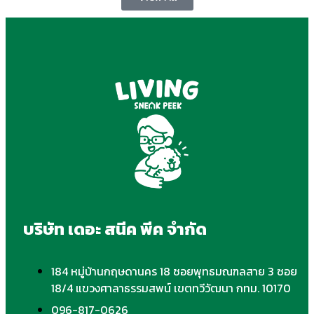
บริษัท เดอะ สนีค พีค จำกัด
184 หมู่บ้านกฤษดานคร 18 ซอยพุทธมณฑลสาย 3 ซอย
18/4 แขวงศาลาธรรมสพน์ เขตทวีวัฒนา กทม. 10170
096-817-0626