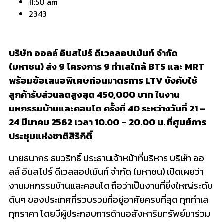
11:50 am
2343
บริษัท ออลล์ อินสไปร์ ดีเวลลอปเม้นท์ จำกัด
(มหาชน) ส่ง 9 โครงการ 9 ทำเลใกล้ BTS และ MRT
พร้อมข้อเสนอพิเศษก่อนมาตรการ LTV บังคับใช้
ลูกค้ารับส่วนลดสูงสุด 450,000 บาท ในงาน
มหกรรมบ้านและคอนโด ครั้งที่ 40 ระหว่างวันที่ 21 –
24 มีนาคม 2562 เวลา 10.00 – 20.00 น. ที่ศูนย์การ
ประชุมแห่งชาติสิริกิติ์
นายธนากร ธนวริทธิ์ ประธานเจ้าหน้าที่บริหาร บริษัท ออ
ลล์ อินสไปร์ ดีเวลลอปเม้นท์ จำกัด (มหาชน) เปิดเผยว่า
งานมหกรรมบ้านและคอนโด ถือว่าเป็นงานที่ยิ่งใหญ่ระดับ
ต้นๆ ของประเทศที่รวบรวมที่อยู่อาศัยครบที่สุด ทุกทำเล
ทุกราคา โดยมีผู้ประกอบการด้านอสังหาริมทรัพย์มาร่วม