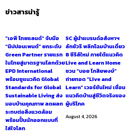
ข่าวสารน่ารู้
“เอพี ไทยแลนด์” จับมือ
SC ผู้นำแบรนด์อสังหาฯ
“นิปปอนเพนต์” ยกระดับ
ลักชัวรี พลิกโฉมบ้านเดี่ยว
Green Partner รายแรก
8 ซีรีส์ใหม่ ภายใต้แนวคิด
ในไทยสู่มาตรฐานโลกด้วย
Live and Learn Home
EPD International
ชวน “บอย โกสิยพงษ์”
พร้อมชูแนวคิด Global
ถ่ายทอด “Live and
Standards for Global
Learn” เวอร์ชันใหม่ เชื่อม
Sustainable Living ส่ง
แนวคิดบ้านสู่ชีวิตจริงของ
มอบบ้านคุณภาพ ลดผลก
ผู้บริโภค
ระทบต่อสิ่งแวดล้อม
August 4, 2026
พร้อมปั้นนักออกแบบที่
ใส่ใจโลก