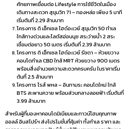
ศักยภาพเชื่อมต่อ Lifestyle การใช้ชีวิตในเมือง
เดินทางสะดวก สุขุมวิท 71 – ทองหล่อ เพียง 5 นาที
เริ่มต้นที่ 2.29 ล้านบาท
โครงการ ดิ เอ็กเซล ไฮด์อะเวย์ สุขุมวิท 50 ทำเล
ใกล้ทางด่วนและโลตัสอ่อนนุช สระว่ายน้ำ 2 สระ
เชื่อมต่อยาว 50 เมตร เริ่มต้นที่ 2.39 ล้านบาท
โครงการ ดิ เอ็กเซล ไฮด์อะเวย์ รัชดา – ห้วยขวาง
คอนโดทำเล CBD ใกล้ MRT ห้วยขวาง 900 เมตร
พร้อมสิ่งอำนวยความสะดวกครบครัน ในราคาเริ่ม
ต้นที่ 2.5 ล้านบาท
โครงการ ไรส์ พหล – อินทามระ คอนโดใหม่ ใกล้
BTS สะพานควาย พร้อมส่วนกลางลอยฟ้า เริ่มต้นที่
3.99 ล้านบาท
สำหรับผู้ที่มองหาคอนโดมิเนียมและทาวน์โฮมคุณภาพ
ออลล์ อินสไปร์ฯ ส่งโปรโมชั่นที่คุ้มค่า ทั้งทำเล ราคา และ