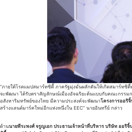
“ภายใต้โรดแมปสมาร์ทซิตี้ ภาครัฐมุ่งมั่นผลักดันให้เกิดสมาร์ท
จะพัฒนา ได้รับตราสัญลักษณ์เมืองอัจฉริยะต้นแบบกับคณะกรรมการขับเค
อสังหาริมทรัพย์ของไทย มีความประสงค์จะพัฒนา
โครงการออริจิ้น
สร้างแลนด์มาร์คใหม่อีกแห่งหนึ่งใน EEC” นายอินทรีย์ กล่าว
ด้าน
นายพีระพงศ์ จรูญเอก ประธานเจ้าหน้าที่บริหาร บริษัท ออริจิ้