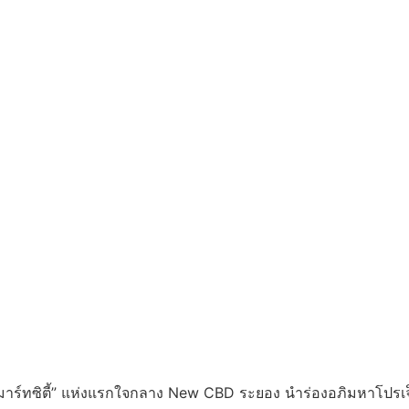
สมาร์ทซิตี้” แห่งแรกใจกลาง New CBD ระยอง นำร่องอภิมหาโปรเจ็