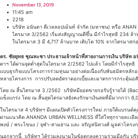
November 13, 2019
11:45 am
2218
บริษัท อนันดา ดีเวลลอปเม้นท์ จำกัด (มหาชน) หรือ ANAN
ไตรมาส 3/2562 เริ่มส่งสัญญาณดีขึ้น มีกำไรสุทธิ 234 
ในไตรมาส 3 มี 4,717 ล้านบาท เติบโต 10% จากไตรมาสก่อน
ดร
. ชัยยุทธ ชุณหะชา ประธานเจ้าหน้าที่สายงานการเงิน บริษัท 
ดาฯ ได้ผ่านจุดต่ำสุดในไตรมาส 2/2562 ไปแล้ว โดยมีกำไรสุทธิ
แบบธุรกิจแบบโครงการร่วมทุนมาอย่างต่อเนื่องกับพันธมิตรหลักอ
หลายโครงการ การปรับลดอัตราดอกเบี้ยและมาตรการกระตุ้นอสังหาร
โดย ณ สิ้นไตรมาส 3 /2562 บริษัทมียอดขายรอรับรู้รายได้ (B
แข็งแกร่ง โดย ณ สิ้นสุดไตรมาสยังคงรักษาเงินสดที่มีมากกว่า 
ในไตรมาส 4 บริษัทฯ มีแผนเปิดตัวโครงการใหม่ ภายใต้แบรนด์คุณภา
ผ่านแนวคิด ANANDA URBAN WELLNESS ที่ใส่ใจทุกรายละเอียด ยก
พงษ์ / พระโขนง / จุฬา-สามย่าน และ จรัญสนิทวงศ์ มูลค่าโครง
นอกจากนี้ บริษัทฯ ได้ร่วมลงนามในข้อตกลงความร่วมมือกับ บริ