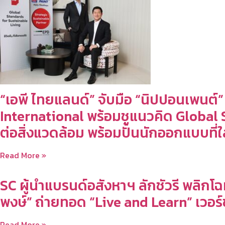
“เอพี ไทยแลนด์” จับมือ “นิปปอนเพนต
International พร้อมชูแนวคิด Globa
ต่อสิ่งแวดล้อม พร้อมปั้นนักออกแบบที่ใ
Read More »
SC ผู้นำแบรนด์อสังหาฯ ลักชัวรี พลิกโ
พงษ์” ถ่ายทอด “Live and Learn” เวอร์ชั
Read More »