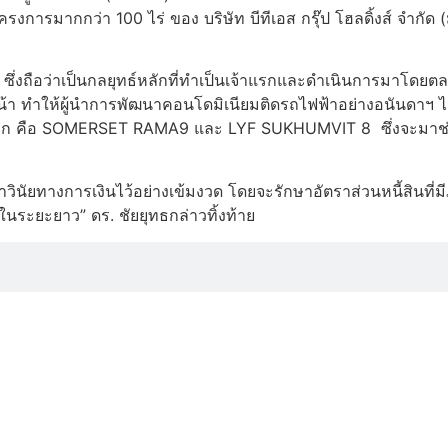
ครงการมากกว่า 100 ไร่ ของ บริษัท บีทีเอส กรุ๊ป โฮลดิ้งส์ จำก
 ซึ่งถือว่าเป็นกลยุทธ์หลักที่ทำเป็นเจ้าแรกและดำเนินการมาโดย
งหน้า ทำให้ผู้นำการพัฒนาคอนโดมิเนียมติดรถไฟฟ้าอย่างอนันดาฯ ไ
ารแรก คือ SOMERSET RAMA9 และ LYF SUKHUMVIT 8 ซึ่งจะมาช่ว
วินัยทางการเงินไว้อย่างเข้มงวด โดยจะรักษาอัตราส่วนหนี้สินที่มีภ
ในระยะยาว” ดร. ชัยยุทธกล่าวทิ้งท้าย