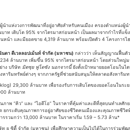
 ผู้นำแห่งวงการพัฒนาที่อยู่อาศัยสำหรับคนเมือง ครองตำแหน่ง
ล้านบาท เติบโต 95% จากไตรมาสก่อนหน้า เป็นผลมาจากกำไรที่แ
หน้า และมียอดขาย 4,319 ล้านบาท พร้อมเปิดตัว 4 โครงการไฮไล
อนันดา ดีเวลลอปเม้นท์ จำกัด (มหาชน)
กล่าวว่า เห็นสัญญาณฟื้นต
 234 ล้านบาท เพิ่มขึ้น 95% จากไตรมาสก่อนหน้า โดยส่วนใหญ่มา
ย่าง บริษัท
มิตซุย ฟูโดซัง นอกจากนี้
ยังตั้งเป้าหมายยอดโอนในไตรม
ิมทรัพย์ต่างๆ จากภาครัฐที่ช่วยสนับสนุนให้ตลาดอสังหาริมทรัพย
acklog) 29,300 ล้านบาท เพื่อรองรับการเติบโตของยอดโอนในระย
8,000 ล้านบาท
พ “คิว” และ “ไอดีโอ” ในราคาที่คุ้มค่าและดีที่สุดบนทำเลศักยภาพ
ระดับคุณภาพการอยู่อาศัยของชีวิตคนเมืองและคุณภาพชีวิตที่ยั
การรวมกว่า 13,000 ล้านบาท ในราคาเริ่ม 1.59 – 5.73 ล้าน*
ษัท ยู ซิตี้ จำกัด (มหาชน) เพื่อศึกษาความเป็นไปได้ในการร่ว