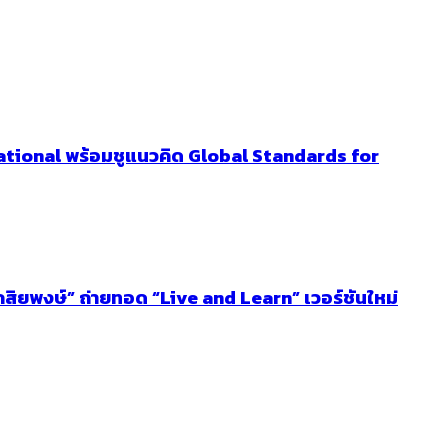
ational พร้อมชูแนวคิด Global Standards for
โกสิยพงษ์” ถ่ายทอด “Live and Learn” เวอร์ชันใหม่