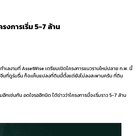
งการเริ่ม 5-7 ล้าน
นทำเลงามที่ AssetWise เตรียมเปิดโครงการแนวราบใหม่ปลาย ก.พ. นี้
่ดูร่มรื่น ก็จะเห็นแปลงที่ดินนี้ตั้งแต่ยังไม่ลงสะพานครับ ที่ดิน
ีกเช่นกัน อดใจรออีกนิด ได้ข่าวว่าโครงการนี้จะเริ่มราว 5-7 ล้าน