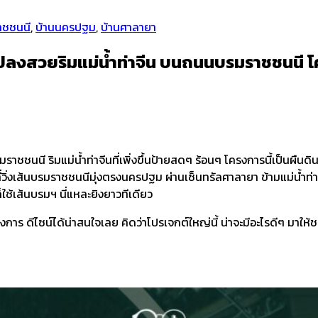
าชชนนี
,
บ้านนครปฐม
,
บ้านศาลายา
ปลงสวยริมแม่น้ำท่าจีน บนถนนบรมราชชนนี โคร
นี ริมแม่น้ำท่าจีนที่เพิ่งขึ้นป้ายสดๆ ร้อนๆ โครงการนี้เป็นผืนดิ
วิ่งเส้นบรมราชชนนีมุ่งตรงนครปฐม ผ่านเซ็นทรัลศาลายา ข้ามแม่น้ำท่าจีนที
ช้เส้นบรมฯ นี่แหละยิงยาวทีเดียว
ร ดีไซน์ได้น่าสนใจเลย คิดว่าโปรเจกต์ใหญ่นี้ น่าจะมีอะไรดีๆ มาให้ชมอ