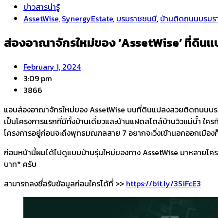
ข่าวสารน่ารู้
AssetWise
,
SynergyEstate
,
บรมราชชนนี
,
บ้านติดถนนบรมร
ส่องอาณาจักรใหม่ของ ‘AssetWise’ ที่ดินแ
February 1, 2024
3:09 pm
3866
แอบส่องอาณาจักรใหม่ของ AssetWise บนที่ดินแปลงสวยติดถนนบรมราชชน
เป็นโครงการแรกที่มีทั้งบ้านเดี่ยวและบ้านแฝดสไตล์บ้านวิวแม่น้ำ ใครที่
โครงการอยู่ก่อนจะถึงพุทธมณฑลสาย 7 อยากจะวิ่งเข้านอกออกเมืองก็ใ
​ก่อนหน้านี้ผมได้ไปดูแบบบ้านรุ่นใหม่ของทาง AssetWise มาหลายโครงกา
บาท* ครับ
สามารถลงชื่อรับข้อมูลก่อนใครได้ที่ >>
https://bit.ly/3SiFcE3