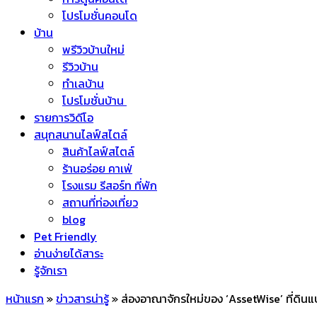
โปรโมชั่นคอนโด
บ้าน
พรีวิวบ้านใหม่
รีวิวบ้าน
ทำเลบ้าน
โปรโมชั่นบ้าน
รายการวิดีโอ
สนุกสนานไลฟ์สไตล์
สินค้าไลฟ์สไตล์
ร้านอร่อย คาเฟ่
โรงแรม รีสอร์ท ที่พัก
สถานที่ท่องเที่ยว
blog
Pet Friendly
อ่านง่ายได้สาระ
รู้จักเรา
หน้าแรก
»
ข่าวสารน่ารู้
»
ส่องอาณาจักรใหม่ของ ‘AssetWise’ ที่ดิน