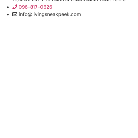
096-817-0626
info@livingsneakpeek.com
HOME
ข่าวสารน่ารู้
แอบดูคอนโด
พรีวิวคอนโด
–
รีวิวคอนโด
–
ทำเลคอนโด
–
การ์ตูนคอนโด
–
โปรโมชั่นคอนโด
–
เปิดโชว์บ้าน
พรีวิวบ้านใหม่
–
รีวิวบ้าน
–
ทำเลบ้าน
–