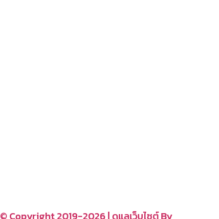
โปรโมชั่นบ้าน
–
สนุกสนานไลฟ์สไตล์
– blog
– ร้านอร่อย คาเฟ่
– รีวิวของใช้ในบ้าน
– สถานที่ท่องเที่ยว
– โรงแรม รีสอร์ท ที่พัก
อ่านง่ายได้สาระ
รู้จักเรา
CONTACT US
–
© Copyright 2019-2026 | ดูแลเว็บไซต์ By