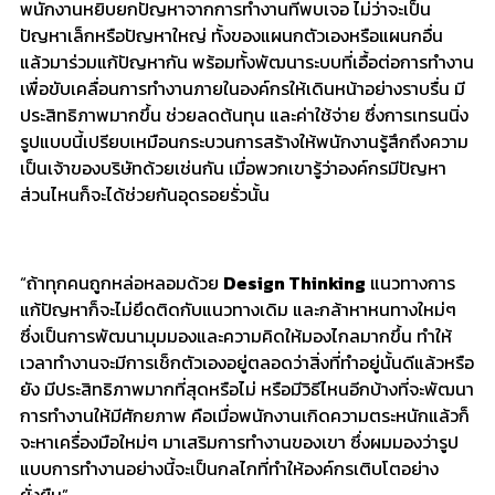
พนักงานหยิบยกปั
ญหาจากการทำงานที่พบเจอ ไม่ว่าจะเป็น
ปัญหาเล็กหรือปั
ญหาใหญ่ ทั้งของแผนกตัวเองหรือแผนกอื่น
แล้วมาร่วมแก้ปัญหากัน พร้อมทั้งพัฒนาระบบที่เอื้อต่
อการทำงาน
เพื่อขับเคลื่
อนการทำงานภายในองค์กรให้เดิ
นหน้าอย่างราบรื่น มี
ประสิทธิภาพมากขึ้น ช่วยลดต้นทุน และค่าใช้จ่าย ซึ่งการเทรนนิ่ง
รูปแบบนี้เปรี
ยบเหมือนกระบวนการสร้างให้พนั
กงานรู้สึกถึงความ
เป็นเจ้
าของบริษัทด้วยเช่นกัน เมื่อพวกเขารู้ว่าองค์กรมีปั
ญหา
ส่วนไหนก็จะได้ช่วยกันอุ
ดรอยรั่วนั้น
“
ถ้าทุกคนถูกหล่อหลอมด้วย
Design Thinking
แนวทางการ
แก้ปัญหาก็จะไม่ยึดติ
ดกับแนวทางเดิม และกล้าหาหนทางใหม่ๆ
ซึ่งเป็นการพัฒนามุ
มมองและความคิดให้มองไกลมากขึ้น ทำให้
เวลาทำงานจะมีการเช็กตั
วเองอยู่ตลอดว่าสิ่งที่ทำอยู่นั้
นดีแล้วหรือ
ยัง มีประสิทธิภาพมากที่สุดหรือไม่ หรือมีวิธีไหนอีกบ้างที่จะพั
ฒนา
การทำงานให้มีศักยภาพ คือเมื่อพนักงานเกิดความตระหนั
กแล้วก็
จะหาเครื่องมือใหม่ๆ มาเสริมการทำงานของเขา ซึ่งผมมองว่ารูป
แบบการทำงานอย่
างนี้จะเป็นกลไกที่ทำให้องค์
กรเติบโตอย่าง