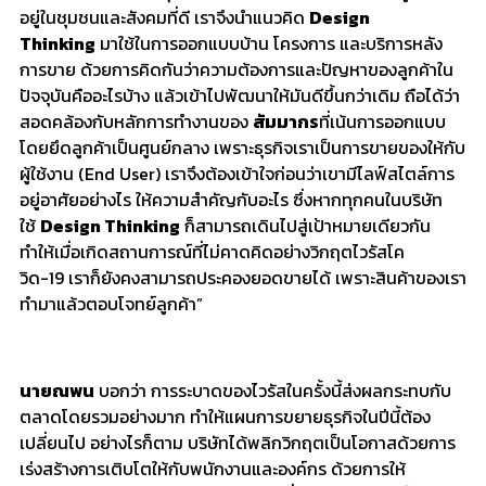
อยู่ในชุมชนและสังคมที่ดี เราจึงนำแนวคิด
Design
Thinking
มาใช้ในการออกแบบบ้าน โครงการ และบริการหลัง
การขาย ด้วยการคิดกันว่า
ความต้องการและ
ปัญหาของลูกค้าใน
ปัจจุบันคื
ออะไรบ้าง แล้วเข้าไปพัฒนาให้มันดีขึ้นกว่
าเดิม ถือได้ว่า
สอดคล้องกับหลั
กการทำงานของ
สัมมากร
ที่เน้นการออกแบบ
โดยยึ
ดลูกค้าเป็นศูนย์กลาง เพราะธุรกิจเราเป็นการขายของให้
กับ
ผู้ใช้งาน (
End User
) เราจึง
ต้องเข้าใจก่อนว่าเขามี
ไลฟ์สไตล์การ
อยู่อาศัยอย่างไร ให้ความสำคัญกับอะไร ซึ่งหากทุกคนในบริษัท
ใช้
Design Thinking
ก็สามารถเดินไปสู่เป้าหมายเดี
ยวกัน
ทำให้เมื่อเกิดสถานการณ์ที่ไม่
คาดคิดอย่างวิกฤตไวรัสโค
วิด
-19
เราก็ยั
งคงสามารถประคองยอดขายได้ เพราะสินค้าของเรา
ทำมาแล้
วตอบโจทย์ลูกค้า
”
นายณพน
บอกว่า การระบาดของไวรัสในครั้งนี้ส่
งผลกระทบกับ
ตลาดโดยรวมอย่างมาก ทำให้แผนการขยายธุรกิจในปีนี้ต้
อง
เปลี่ยนไป อย่างไรก็ตาม บริษัทได้พลิกวิกฤตเป็นโอกาสด้
วยการ
เร่งสร้างการเติบโตให้กั
บพนักงานและองค์กร ด้วยการให้