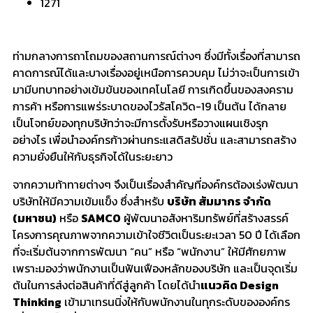
1271
ท่ามกลางการถาโถมของสถานการณ์ต่างๆ ซึ่งมีทั้งเรื่องที่สามารถ
คาดการณ์ได้และบางเรื่องอยู่เหนือการควบคุม ไม่ว่าจะเป็นการเข้า
มามีบทบาทอย่างเข้มข้นของเทคโนโลยี การเกิดขึ้นของสงคราม
การค้า หรือการแพร่ระบาดของไวรัสโควิด-19 เป็นต้น ได้กลาย
เป็นโจทย์ของทุกบริษัทว่าจะมีการตั้งรับหรือวางแผนเชิงรุก
อย่างไร เพื่อนำองค์กรก้าวผ่านกระแสดิสรัปชั่น และสามารถสร้าง
ความยั่งยืนให้กับธุรกิจได้ในระยะยาว
จากความท้าทายต่างๆ จึงเป็นเรื่องสำคัญที่องค์กรต้องเร่งพัฒนา
บริษัทให้มีความเข้มแข็ง ซึ่งสำหรับ
บริษัท สัมมากร จำกัด
(มหาชน)
หรือ
SAMCO
ผู้พัฒนาอสังหาริมทรัพย์ที่สร้างสรรค์
โครงการคุณภาพจากความเข้าใจชีวิตเป็นระยะเวลา 50 ปี ได้เลือก
ที่จะเริ่มต้นจากการพัฒนา “คน” หรือ “พนักงาน” ให้มีศักยภาพ
เพราะมองว่าพนักงานเป็นฟันเฟืองหลักของบริษัท และเป็นจุดเริ่ม
ต้นในการส่งต่อสินค้าที่ดีสู่ลูกค้า โดยได้นำ
แนวคิด
Design
Thinking
เข้ามาเทรนนิ่งให้กับพนักงานในทุกระดับขององค์กร