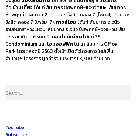
ปัจจุบัน
บมจ.สัมมากร
มีโครงการเปิดขายอยู่
9
โครงการ
คือ
บ้านเดี่ยว
ได้แก่ สัมมากร ชัยพฤกษ์
–
แจ้งวัฒนะ, สัมมากร
ชัยพฤกษ์
–
วงแหวน
2,
สัมมากร รังสิต คลอง
7
(โซน
4),
สัมมากร
รังสิต คลอง
7
(ไพร์ม
-7),
ทาวน์โฮม
ได้แก่ สัมมากร อเวนิว
รามอินทรา
–
วงแหวน, สัมมากร อเวนิว ชัยพฤกษ์
–
วงแหวน, สัม
มกร อเวนิว สุวรรณภูมิ,
คอนโดมิเนียม
ได้แก่
S9
Condominium
และ
โฮมออฟฟิศ
ได้แก่ สัมมากร
Office
Park
โดยตลอดปี
2563
ตั้งเป้าเปิด
ตัวโครงการใหม่
เพิ่
ม
จำนวน
5
โครงการ มูลค่ารวมประมาณ
3,700
ล้านบาท
YouTube
Subscribe