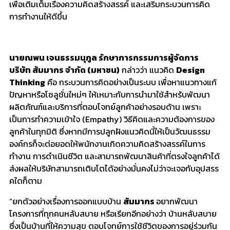
เพื่อเติมเต็มเรื่องความคิดสร้างสรรค์ และเสริมกระบวนการคิด
การทำงานให้ดีขึ้น
นายณพน เจนธรรมนุกูล รักษาการกรรมการผู้จัดการ
บริษัท สัมมากร จำกัด (มหาชน)
กล่าวว่า แนวคิด
Design
Thinking
คือ กระบวนการคิดอย่างเป็นระบบ เพื่อหาแนวทางแก้
ปัญหาหรือโซลู
ชั่นใหม่ๆ ให้เหมาะกับการนำมาใช้สำหรับพั
ฒนา
ผลิตภัณฑ์และบริการที่
ตอบโจทย์ลูกค้าอย่างรอบด้าน เพราะ
เป็นการทำความเข้าใจ (
Empathy
) วิธีคิดและความต้องการของ
ลูกค้
าในทุกมิติ ซึ่งหากมีการปลูกฝังแนวคิดนี้
ให้เป็นวัฒนธรรม
องค์กร
ก็จะต่
อยอดให้พนักงานเกิดความคิดสร้
างสรรค์ในการ
ทำงาน การดำเนินชีวิต และสามารถพัฒนาสินค้าที่ตรงใจลู
กค้าได้
ส่งผลให้บริษัทสามารถเติบโตได้
อย่างมั่นคงไม่ว่าจะเจอกับอุ
ปสรร
คใดก็ตาม
“
ยกตัวอย่างเรื่องการออกแบบบ้าน
สัมมากร
อยากพัฒนา
โครงการที่ทุ
กคนหลับสบาย หรือเรียกอีกอย่างว่า
บ้านหลั
บสบาย
ซึ่งเป็นบ้านที่ให้ความสุข ตอบโจทย์การใช้ชีวิตของการอยู่
ร่วมกัน