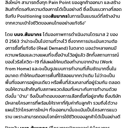
สิ่
งใหม่ๆ สามารถดึงทุก
Pain Point
ของลูกค้าออกมา และสร้าง
สินค้าที่ตรงกับความต้
องการได้เป็นอย่างดี ซึ่งเป็นแนวทางที่สอด
รับกับ
Positioning
ของ
สัมมากร
ในการเป็นแบรนด์ที่
สร้างบ้าน
จากความเข้าใจชีวิ
ตของคนไทยอย่างแท้จริง
”
โดย
บมจ.สัมมากร
ได้มองภาพการดำเนินงานไตรมาส
2
ของ
ปี
2563
ว่าน่าจะเป็นไปตามที่วางไว้ ซึ่งจากการประเมินความต้อ
งการซื้
อที่แท้จริง (
Real Demand
) ในตลาด มองว่าหลายคนมี
ความพร้
อมและวางแผนที่จะซื้อบ้านไว้อยู่
แล้ว อีกทั้งสถานการณ์
ของไวรัสโควิด
–
19
ที่ส่งผลให้คนต้องทำงานจากบ้าน (
Work
from Home
) และจะเป็นรูปแบบการทำงานที่เห็
นชัดมากขึ้นใน
อนาคต ทำให้คนต้องการพื้นที่ใช้
สอยมากกว่าเดิม ไม่ว่าจะเป็น
พื้นที่ของการอยู่
คนเดียว หรือพื้นที่ส่วนกลางที่อยู่ร่
วมกัน ตลอด
จนให้ความสำคัญกับสภาพแวดล้
อมที่เหมาะกับการทำงานด้วย
ดังนั้น “บ้าน” จึงเป็นคำตอบของการเลือกซื้อที่
อยู่อาศัย ซึ่งบริษัท
มีหลายโครงการที่พร้
อมให้ราคาที่คุ้มค่ากับลูกค้า รวมถึงได้วาง
แผนไว้ว่
าโครงการใหม่ๆ ที่จะออกมานั้นจะเน้นเป็
นโครงการแนว
ราบ เพราะสามารถตอบโจทย์การใช้ชีวิ
ตของลูกค้าได้เป็นอย่างดี