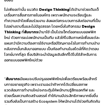
ยั่งยืน
”
ไม่เพียงเท่านั้น แนวคิด
Design Thinking
ได้เข้ามาช่วยเติมเต็
มเรื่องการสื่อสารภายในองค์กร เพราะพนักงาน
จะเรียนรู้
และ
ทำความเข้าใจเพื่อนร่วมงาน ส่งผลต่อกระบวนการส่งต่องานที่
เป็น
ไปอย่างราบรื่นและไม่มีอุ
ปสรรค โดยหนึ่งในกิจกรรม
Design
Thinking
ที่
สัมมากร
นำมาใช้ เป็นโปรเจ็กต์ออกแบบออฟฟิศ
ใหม่ ด้วยการแบ่งพนักงานเป็นทีม แล้วให้ไปสัมภาษณ์เพื่อนแต่
ละ
แผนกว่ามีความต้องการใช้
งานหรือมีปัญหาอะไรในการทำงานบ้
าง
หลังจากนั้นกลับมาออกแบบ เป็นห้องทำงานในสไตล์ที่คิดว่
าตอบ
โจทย์มากที่สุด ซึ่งบริษัทจะนำข้อมูลเชิงลึกที่
ได้ไปใช้สำหรับการ
ออกแบบออฟฟิ
ศใหม่ด้วย
“
สัมมากร
มีแผนจะปรับปรุงออฟฟิ
ศใหม่เพื่อเตรียมพร้อมสำหรั
บการขยายธุรกิจ เพราะเรามองว่าถ้าหากได้เปลี่
ยนสภาพ
แวดล้อมการทำงานใหม่
จะกระตุ้นให้พนักงานรู้สึกแอคที
ฟ และ
ช่วยเรื่องความคิดสร้างสรรค์ ทำให้งานมีประสิทธิภาพมากยิ่งขึ้
น
รวมถึงยังเป็นการสร้าง
Ecosystem
ให้พนักงานได้ช่วยกันคิดค้น