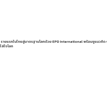
er รายแรกในไทยสู่มาตรฐานโลกด้วย EPD International พร้อมชูแนวคิด
ใส่ใจโลก