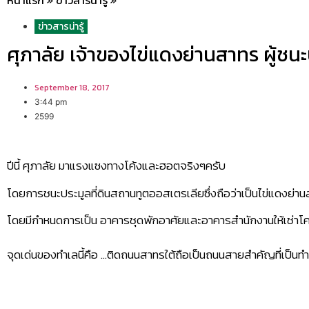
หน้าแรก
»
ข่าวสารน่ารู้
»
ข่าวสารน่ารู้
ศุภาลัย เจ้าของไข่แดงย่านสาทร ผู้ช
September 18, 2017
3:44 pm
2599
ปีนี้ ศุภาลัย มาแรงแซงทางโค้งและฮอตจริงๆครับ
โดยการชนะประมูลที่ดินสถานทูตออสเตรเลียซึ่งถือว่าเป็นไข่แดงย่านสา
โดยมีกำหนดการเป็น อาคารชุดพักอาศัยและอาคารสำนักงานให้เช่าโ
จุดเด่นของทำเลนี้คือ …ติดถนนสาทรใต้ถือเป็นถนนสายสำคัญที่เป็