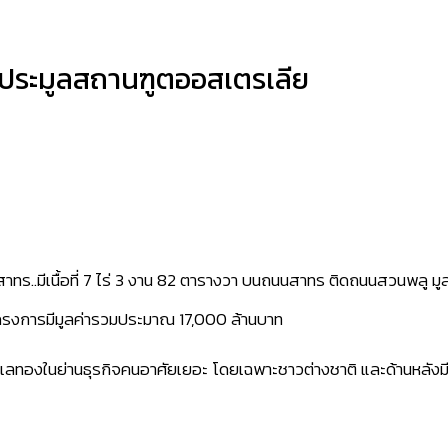
นะประมูลสถานฑูตออสเตรเลีย
ทร..มีเนื้อที่ 7 ไร่ 3 งาน 82 ตารางวา บนถนนสาทร ติดถนนสวนพลู มูลค่
ครงการมีมูลค่ารวมประมาณ 17,000 ล้านบาท
นทำเลทองในย่านธุรกิจคนอาศัยเยอะ โดยเฉพาะชาวต่างชาติ และด้านหล