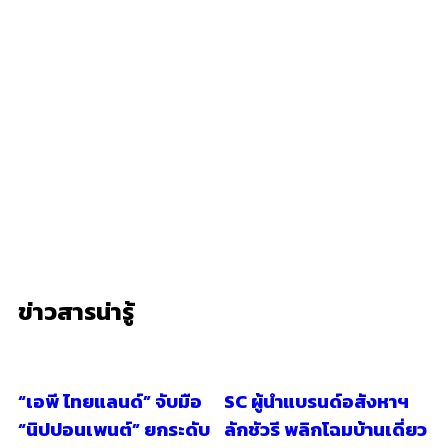
ข่าวสารน่ารู้
“เอพี ไทยแลนด์” จับมือ
SC ผู้นำแบรนด์อสังหาฯ
“นิปปอนเพนต์” ยกระดับ
ลักชัวรี พลิกโฉมบ้านเดี่ยว