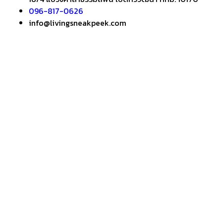
096-817-0626
info@livingsneakpeek.com
HOME
ข่าวสารน่ารู้
แอบดูคอนโด
–
พรีวิวคอนโด
–
รีวิวคอนโด
–
ทำเลคอนโด
–
การ์ตูนคอนโด
–
โปรโมชั่นคอนโด