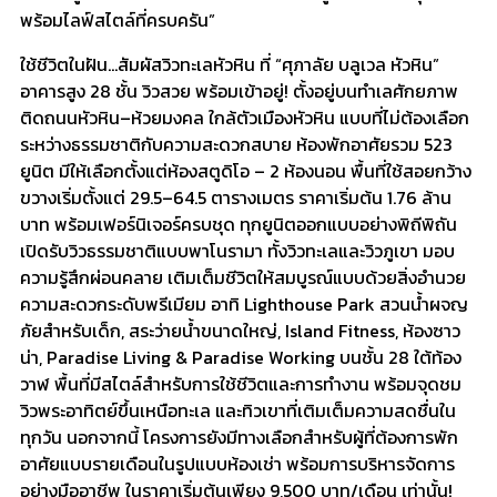
พร้อมไลฟ์สไตล์ที่ครบครัน”
ใช้ชีวิตในฝัน…สัมผัสวิวทะเลหัวหิน ที่ “ศุภาลัย บลูเวล หัวหิน”
อาคารสูง 28 ชั้น วิวสวย พร้อมเข้าอยู่! ตั้งอยู่บนทำเลศักยภาพ
ติดถนนหัวหิน–ห้วยมงคล ใกล้ตัวเมืองหัวหิน แบบที่ไม่ต้องเลือก
ระหว่างธรรมชาติกับความสะดวกสบาย ห้องพักอาศัยรวม 523
ยูนิต มีให้เลือกตั้งแต่ห้องสตูดิโอ – 2 ห้องนอน พื้นที่ใช้สอยกว้าง
ขวางเริ่มตั้งแต่ 29.5–64.5 ตารางเมตร ราคาเริ่มต้น 1.76 ล้าน
บาท พร้อมเฟอร์นิเจอร์ครบชุด ทุกยูนิตออกแบบอย่างพิถีพิถัน
เปิดรับวิวธรรมชาติแบบพาโนรามา ทั้งวิวทะเลและวิวภูเขา มอบ
ความรู้สึกผ่อนคลาย เติมเต็มชีวิตให้สมบูรณ์แบบด้วยสิ่งอำนวย
ความสะดวกระดับพรีเมียม อาทิ Lighthouse Park สวนน้ำผจญ
ภัยสำหรับเด็ก, สระว่ายน้ำขนาดใหญ่, Island Fitness, ห้องซาว
น่า, Paradise Living & Paradise Working บนชั้น 28 ใต้ท้อง
วาฬ พื้นที่มีสไตล์สำหรับการใช้ชีวิตและการทำงาน พร้อมจุดชม
วิวพระอาทิตย์ขึ้นเหนือทะเล และทิวเขาที่เติมเต็มความสดชื่นใน
ทุกวัน นอกจากนี้ โครงการยังมีทางเลือกสำหรับผู้ที่ต้องการพัก
อาศัยแบบรายเดือนในรูปแบบห้องเช่า พร้อมการบริหารจัดการ
อย่างมืออาชีพ ในราคาเริ่มต้นเพียง 9,500 บาท/เดือน เท่านั้น!