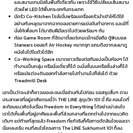
และสนามเทนนิสในพื้นที่เดียวกัน เพราะใช้วิธีเปลี่ยนเส้นสนาม
ด้
วยไฟ LED ใต้พื้นกระจกกันกระแทก
มีครัว Co-Kitchen ไซส์เบิ้มพร้อมเครื่องครัวนำเข้
าให้ได้ใช้
อย่างกับหลุ
ดมาจากฉากของรายการแข่งขั
นทำอาหาร และมีที่
นั่งให้เพื่อนๆ ได้มาชิมฝีมือเราไปด้วยพร้อมๆ กัน
ห้อง Game Room ที่จัดมาตั้งแต่เกมเรโทรมือถือ ตู้พินบอล
Starwars ของแท้ Air Hockey หมากรุก แถมดึงฉากลงมาดู
หนังไปได้ในตั
วได้อีก
Co-Working Space ขนาดยาวเรียงต่อกันแบ่งเป็นห้
องๆ ได้
ทำงานเป็นกลุ่ม หรือนั่งเดี่ยวก็ได้ จะนั่งชั้นบนหรือชั้นล่างก็ได้
หรือแม้แต่จะเดินออกกำลั
งกายไปทำงานไปก็ยังได้ ด้วย
Treadmill Desk
เอาเป็นว่าจะเล่าก็
ยาวเยอะซะจนเบื่ออ่านกันไปก่อน ขอสรุปสั้นๆ ตาม
ประสาเพจที่อยู่อาศัยตรงนี้
ว่า THE LINE สุขุมวิท 101 นี้ คือ คอนโดที่
สะท้อนแนวคิดในเรื่อง Freedom in Everything ได้อย่างน่าสนใจ
เราได้เห็นพื้นที่อยู่อาศั
ยและพื้นที่ส่วนกลางที่แตกต่
างไปจากแนวคิด
เดิมๆ แต่ท้ายที่สุดแล้ว Freedom ที่แท้จริงก็คือการตัดสิ
นใจของเรา
นี่แหละครับ คนที่สนใจโครงการ The LINE Sukhumvit 101 ก็ลง