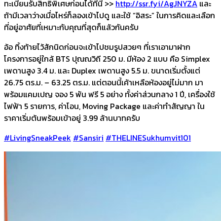
ทะเบียนรับสิทธิพิเศษก่
อนได้ที่นี่ >>
http://ssr.fyi/AgJNYZA
และ
ถ้ามีเวลาว่างเมื่อไหร่ก็
ลองเข้าไปดู และใช้ “อิสระ” ในการคิดและเลือก
ที่อยู่อาศัยที่
เหมาะกับคุณที่สุดก็แล้วกันครับ
อ้อ ทิ้งท้ายไว้สักนิดก่อนจะเข้
าไปชมรูปสวยๆ ที่เราเอามาฝาก
โครงการอยู่ใกล้ BTS ปุณณวิถี 250 ม. มีห้อง 2 แบบ คือ Simplex
เพดานสูง 3.4 ม. และ Duplex เพดานสูง 5.5 ม. ขนาดเริ่มตั้งแต่
26.75 ตร.ม. – 63.25 ตร.ม. แต่ตอนนี้เค้าเหลือห้องอยู่ไม่
มาก มา
พร้อมแคมเปญ จอง 5 พัน ฟรี 5 อย่าง ทั้งค่าส่วนกลาง 1 ปี, เครื่องใช้
ไฟฟ้า 5 รายการ, ค่าโอน, Moving Package และค่าทำสัญญา ใน
ราคาเริ่มต้นพร้อมเข้าอยู่ 3.99 ล้านบาทครับ
#LivingSneakPeek
#Sansiri
#THE
LINESukhumvit101