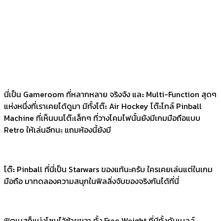
นี่เป็น Gameroom ที่หลากหลาย จริงจัง และ Multi-Function สุดๆ
แห่งหนึ่งที่เราเคยได้ดูมา มีทั้งโต๊ะ Air Hockey โต๊ะโกล์ Pinball
Machine ที่เห็นบนโต๊ะเล็กๆ ที่วางโคมไฟนั้นยังมีเกมมือถือแบบ
Retro ให้เล่นอีกนะ แถมห้องนี้ยังมี
โต๊ะ Pinball ที่นี่เป็น Starwars ของแท้นะครับ ใครเคยเล่นแต่ในเกม
มือถือ มาทดลองความสนุกในฟิลลิ่งจับของจริงกันได้ที่นี่
ฟิตเนสก็แบ่งโซนไว้ซ้ายขวา ทั้ง Free Weight ที่มีทั้งดัมเบลล์,