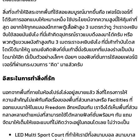
สิ่งที่จะทำให้อิสระจากพื้นที่
ใช้สอยสมบูรณ์มากขึ้นคือ เฟอร์นิเจอร์ที่
ได้รั
บการออกแบบให้เหมาะเหม็ง ใช้ประโยชน์จากความสูงนี้ให้คุ้
มค่าที่
สุด อยากให้ทุกคนลองนึกภาพตู้เสื้
อผ้าสูง 3 เมตรกว่าดู ว่าเราจะหยิบ
จับใช้สอยมันยังไง ที่นี่เค้าคิดอุปกรณ์ราวแบบดึ
งลงมาได้ครับ หรือ
พวกตู้แขวนผนังถ้าสูงเกิน 3 เมตรเราจะหยิบยังไง ที่นี่เค้าทำบันไดส
ไตด์ได้มาให้
ดู แถมยังคิดฟังก์ชั่นเก้าอี้นั่
งรับแขกที่แปลงร่างเป็นบั
น
ไดมาให้อีก นี่เป็นตัวอย่างเล็กๆ น้อยๆ ของฟังก์ชั่นการใช้สอยเฟอร์นิ
เจอร์ที่ผ่านกระบวนการ “คิด” มาแล้วครับ
อิสระในการทำสิ่งที่รัก
นอกจากพื้นที่ภายในห้องโปร่งโล่
งอยู่สบายแล้ว สิ่งที่โครงการให้
ความสำคัญไม่
แพ้กันคือเรื่องของพื้นที่ส่
วนกลางหรือ Facilities ที่
ออกแบบมาให้ในแบบ Freedom อีกเหมือนกัน เราจึงได้เห็นพื้นที่ส่
วน
กลางหลายตำแหน่งที่สามารถใช้
ได้หลายฟังก์ชั่นพร้อมๆ กัน แถม
จัดมาให้เต็มให้เยอะแบบที่
ไม่คิดว่าจะอยู่ในคอนโดเลย ไม่ว่าจะเป็น
LED Multi Sport Court ที่ทำให้เรามีทั้งสนามบอล สนามบาส