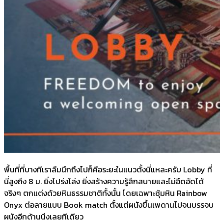
พื้นที่ที่บางทีเราลืมนึกถึงไปก็คือระยะในแนวตั้งนี่แหละครับ Lobby ที่
นี่สูงถึง 8 ม. ยิ่งโปร่งโล่ง ยิ่งสร้างความรู้สึกสบายและไม่อึดอัดได้
จริงๆ ตกแต่งด้วยหินธรรมชาติทั้งนั้น โดยเฉพาะซุ้มหิน Rainbow
Onyx ต่อลายแบบ Book match ตั้งแต่ผนังขึ้นเพดานไปจนบรรจบ
ผนังอีกด้านนึงเลยทีเดียว