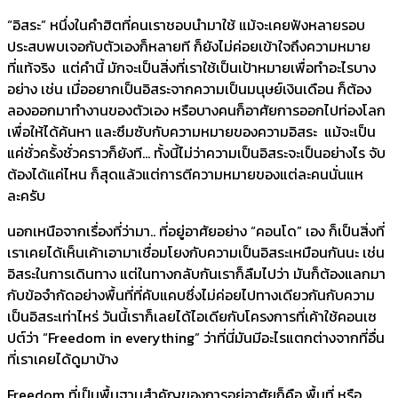
“อิสระ” หนึ่งในคำฮิตที่คนเราชอบนำมาใช้ แม้จะเคยฟังหลายรอบ
ประสบพบเจอกับตัวเองก็หลายที ก็ยังไม่ค่อยเข้าใจถึ
งความหมาย
ที่แท้จริง แต่คำนี้ มักจะเป็นสิ่งที่เราใช้เป็นเป้
าหมายเพื่อทำอะไรบาง
อย่าง เช่น เมื่ออยากเป็นอิสระจากความเป็
นมนุษย์เงินเดือน ก็ต้อง
ลองออกมาทำงานของตัวเอง หรือบางคนก็อาศัยการออกไปท่
องโลก
เพื่อให้ได้ค้นหา และซึมซับกับความหมายของความอิ
สระ แม้จะเป็น
แค่ชั่วครั้งชั่
วคราวก็ยังที… ทั้งนี้ไม่ว่าความเป็นอิ
สระจะเป็นอย่างไร จับ
ต้องได้แค่ไหน ก็สุดแล้วแต่การตี
ความหมายของแต่ละคนนั่นแห
ละครั
บ
นอกเหนือจากเรื่องที่ว่ามา.. ที่อยู่อาศัยอย่าง “คอนโด” เอง ก็เป็นสิ่งที่
เราเคยได้เห็นเค้
าเอามาเชื่อมโยงกับความเป็นอิ
สระเหมือนกันนะ เช่น
อิสระในการเดินทาง แต่ในทางกลับกันเราก็ลืมไปว่า มันก็ต้องแลกมา
กับข้อจำกัดอย่
างพื้นที่ที่คับแคบซึ่งไม่ค่
อยไปทางเดียวกันกับความ
เป็นอิ
สระเท่าไหร่ วันนี้เราก็เลยได้ไอเดียกั
บโครงการที่เค้าใช้คอนเซ
ปต์ว่า “Freedom in everything” ว่าที่นี่มันมีอะไรแตกต่างจากที่
อื่น
ที่เราเคยได้ดูมาบ้าง
Freedom ที่เป็นพื้นฐานสำคัญของการอยู่
อาศัยก็คือ พื้นที่ หรือ