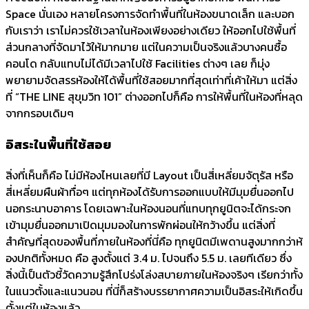
Space นั่นเอง หลายโครงการจัดทำพื้นที่ในห้
องขนาดเล็ก และบอก
กับเราว่า เราไม่ควรใช้เวลาในห้องเพียงอย่
างเดียว ให้ออกไปใช้พื้นที่
ส่วนกลางที่
จัดมาไว้ให้มากมาย แต่ในความเป็นจริงแล้วบางคนซื้
อ
คอนโด กลับแทบไม่ได้มีเวลาไปใช้ Facilities ต่างๆ เลย ก็มุ่ง
พยายามจัดสรรห้องให้ได้พื้
นที่ใช้สอยมากที่สุดเท่าที่เค้
าให้มา แต่สิ่ง
ที่ “THE LINE สุขุมวิท 101” ต่างออกไปก็คือ การให้พื้นที่ในห้องที่หลุ
ด
จากกรอบเดิมๆ
อิสระในพื้นที่ใช้สอย
สิ่งที่เห็นก็คือ ไม่มีห้องไหนเลยที่มี Layout เป็นสี่เหลี่ยมจัตุรัส หรือ
สี่เหลี่ยมผืนผ้าทื่อๆ แต่ทุกห้องได้รับการออกแบบให้มี
มุมยื่นออกไป
นอกระนาบอาคาร โดยเฉพาะในห้องนอนที่แทบทุกยูนิ
ตจะได้กระจก
เข้ามุมยื่นออกมาเปิ
ดมุมมองในการพักผ่อนให้กว้างขึ้
น แต่สิ่งที่
สำคัญที่สุดของพื้นที่
ภายในห้องที่นี่คือ ทุกยูนิตมีเพดานสูงมากกว่าห้
องปกติทั้งหมด คือ สูงตั้งแต่ 3.4 ม. ไปจนถึง 5.5 ม. เลยทีเดียว ซึ่ง
สิ่งนี้เป็นตัวชี้วัดความรู้
สึกโปร่งโล่งสบายภายในห้องจริงๆ เรียกว่าทั้ง
ในแนวตั้งและแนวนอน ที่นี่ก็สร้างบรรยากาศความเป็
นอิสระให้เกิดขึ้น
ตั้งแต่ในห้
องแล้ว