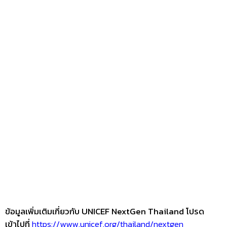
เรื่องราวที่น่าสนใจ
“เอพี ไทยแลนด์” จับมือ “นิปปอนเพนต์” ยก
ระดับ Green Partner รายแรกในไทยสู่
มาตรฐานโลกด้วย EPD International
พร้อมชูแนวคิด Global Standards for
Global Sustainable Living ส่งมอบบ้าน
คุณภาพ ลดผลกระทบต่อสิ่งแวดล้อม พร้อม
ปั้นนักออกแบบที่ใส่ใจโลก
Read More »
SC ผู้นำแบรนด์อสังหาฯ ลักชัวรี พลิกโฉมบ้าน
เดี่ยว 8 ซีรีส์ใหม่ ภายใต้แนวคิด Live and
Learn Home ชวน “บอย โกสิยพงษ์”
ถ่ายทอด “Live and Learn” เวอร์ชันใหม่
เชื่อมแนวคิดบ้านสู่ชีวิตจริงของผู้บริโภค
Read More »
บ้านและสวนแฟร์ Midyear 2026 โปรบ้านดีที่
คุณปรับแบบเอง
Read More »