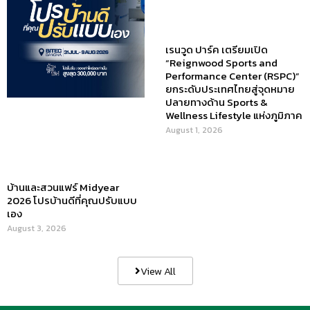
ข่าวสารน่ารู้
แอบดูคอนโด
พรีวิวคอนโด
–
รีวิวคอนโด
–
ทำเลคอนโด
–
การ์ตูนคอนโด
–
โปรโมชั่นคอนโด
–
เปิดโชว์บ้าน
พรีวิวบ้านใหม่
–
รีวิวบ้าน
–
ทำเลบ้าน
–
โปรโมชั่นบ้าน
–
สนุกสนานไลฟ์สไตล์
– blog
– ร้านอร่อย คาเฟ่
– รีวิวของใช้ในบ้าน