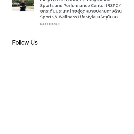
“เอพี ไทยแลนด์” จับมือ “นิปปอน
SC ผู้นำแบรนด์อสังหาฯ ลักชัวรี
เพนต์” ยกระดับ Green Partner
พลิกโฉมบ้านเดี่ยว 8 ซีรีส์ใหม่
รายแรกในไทยสู่มาตรฐานโลก
ภายใต้แนวคิด Live and Learn
ด้วย EPD International พร้อม
Home ชวน “บอย โกสิยพงษ์”
ชูแนวคิด Global Standards for
ถ่ายทอด “Live and Learn”
Global Sustainable Living
เวอร์ชันใหม่ เชื่อมแนวคิดบ้านสู่
ส่งมอบบ้านคุณภาพ ลดผลกระ
ชีวิตจริงของผู้บริโภค
ทบต่อสิ่งแวดล้อม พร้อมปั้นนัก
August 4, 2026
ออกแบบที่ใส่ใจโลก