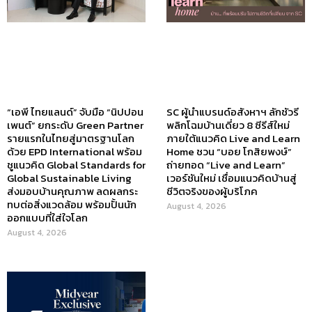
View All
บริษัท เดอะ สนีค พีค จำกัด
184 หมู่บ้านกฤษดานคร 18 ซอยพุทธมณฑลสาย 3 ซอย 18/4
แขวงศาลาธรรมสพน์ เขตทวีวัฒนา กทม. 10170
096-817-0626
info@livingsneakpeek.com
HOME