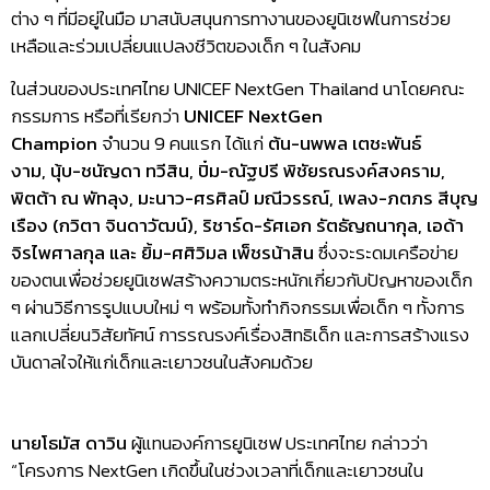
ต่าง ๆ ที่มีอยู่ในมือ มาสนับสนุนการทางานของยูนิเซฟในการช่วย
เหลือและร่วมเปลี่ยนแปลงชีวิตของเด็ก ๆ ในสังคม
ในส่วนของประเทศไทย UNICEF NextGen Thailand นาโดยคณะ
กรรมการ หรือที่เรียกว่า
UNICEF NextGen
Champion
จำนวน 9 คนแรก ได้แก่
ต้น-นพพล เตชะพันธ์
งาม
, นุ้บ-ชนัญดา ทวีสิน, ปิ๋ม-ณัฐปรี พิชัยรณรงค์สงคราม,
พิตต้า ณ พัทลุง, มะนาว-ศรศิลป์ มณีวรรณ์, เพลง-ภตภร สีบุญ
เรือง (กวิตา จินดาวัฒน์), ริชาร์ด-รัศเอก รัตธัญถนากุล, เอด้า
จิรไพศาลกุล และ ยิ้ม-ศศิวิมล เพ็ชรน้าสิน
ซึ่งจะระดมเครือข่าย
ของตนเพื่อช่วยยูนิเซฟสร้างความตระหนักเกี่ยวกับปัญหาของเด็ก
ๆ ผ่านวิธีการรูปแบบใหม่ ๆ พร้อมทั้งทำกิจกรรมเพื่อเด็ก ๆ ทั้งการ
แลกเปลี่ยนวิสัยทัศน์ การรณรงค์เรื่องสิทธิเด็ก และการสร้างแรง
บันดาลใจให้แก่เด็กและเยาวชนในสังคมด้วย
นายโธมัส ดาวิน
ผู้แทนองค์การยูนิเซฟ ประเทศไทย กล่าวว่า
“โครงการ NextGen เกิดขึ้นในช่วงเวลาที่เด็กและเยาวชนใน