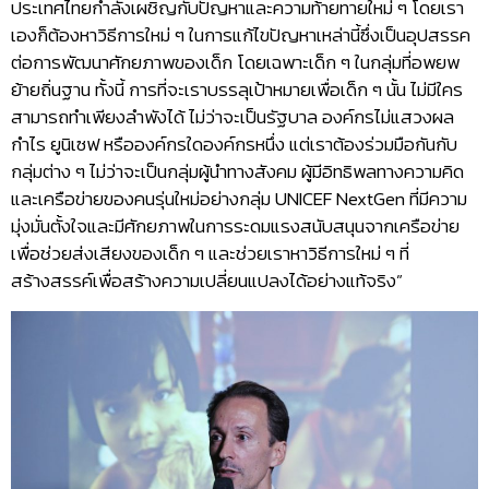
ประเทศไทยกำลังเผชิญกับปัญหาและความท้ายทายใหม่ ๆ โดยเรา
เองก็ต้องหาวิธีการใหม่ ๆ ในการแก้ไขปัญหาเหล่านี้ซึ่งเป็นอุปสรรค
ต่อการพัฒนาศักยภาพของเด็ก โดยเฉพาะเด็ก ๆ ในกลุ่มที่อพยพ
ย้ายถิ่นฐาน ทั้งนี้ การที่จะเราบรรลุเป้าหมายเพื่อเด็ก ๆ นั้น ไม่มีใคร
สามารถทำเพียงลำพังได้ ไม่ว่าจะเป็นรัฐบาล องค์กรไม่แสวงผล
กำไร ยูนิเซฟ หรือองค์กรใดองค์กรหนึ่ง แต่เราต้องร่วมมือกันกับ
กลุ่มต่าง ๆ ไม่ว่าจะเป็นกลุ่มผู้นำทางสังคม ผู้มีอิทธิพลทางความคิด
และเครือข่ายของคนรุ่นใหม่อย่างกลุ่ม UNICEF NextGen ที่มีความ
มุ่งมั่นตั้งใจและมีศักยภาพในการระดมแรงสนับสนุนจากเครือข่าย
เพื่อช่วยส่งเสียงของเด็ก ๆ และช่วยเราหาวิธีการใหม่ ๆ ที่
สร้างสรรค์เพื่อสร้างความเปลี่ยนแปลงได้อย่างแท้จริง”