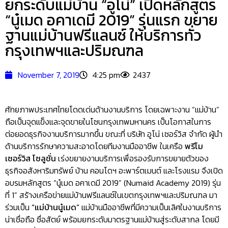
ยกระดับแม่บ้าน “อูโน่” เปิดหลักสูตร
“นู๋เมด อคาเดมี 2019” รุ่นแรก ขยาย
ฐานแม่บ้านฟรีแลนซ์ ให้บริการทั่ว
กรุงเทพฯและปริมณฑล
November 7, 2019
4:25 pm
2437
ศักยภาพประเทศไทยโดดเด่นด้านงานบริการ โดยเฉพาะงาน “แม่บ้าน”
ถือเป็นจุดแข็งและจุดขายในโซนกรุงเทพมหานคร เป็นโอกาสในการ
ต่อยอดธุรกิจงานบริการมากขึ้น ขณะที่ บริษัท อูโน่ เซอร์วิส จำกัด ผู้นำ
ด้านบริการรักษาความสะอาดโดยทีมงานมืออาชีพ ในเครือ
พรีโม
เซอร์วิส โซลูชั่น
เร่งขยายงานบริการเพื่อรองรับการขยายตัวของ
ธุรกิจอสังหาริมทรัพย์ บ้าน คอนโดฯ อะพาร์ตเมนต์ และโรงแรม จึงเปิด
อบรมหลักสูตร “นู๋เมด อคาเดมี 2019” (Numaid Academy 2019) รุ่น
ที่ 1” สร้างเครือข่ายแม่บ้านฟรีแลนซ์ในเขตกรุงเทพฯและปริมณฑล มา
ร่วมเป็น
“แม่บ้านนู๋เมด”
แม่บ้านมืออาชีพที่มีความเป็นเลิศในงานบริการ
น่าเชื่อถือ ซื่อสัตย์ พร้อมยกระดับมาตรฐานแม่บ้านสู่ระดับสากล โดยมี