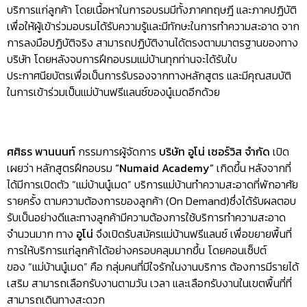
บริการแก่ลูกค้า โดยเนื้อหาในการอบรมมีทั้งภาคทฤษฎี และภาคปฏิบัติ
เพื่อให้ผู้เข้าร่วมอบรมได้รับความรู้และมีทักษะในการทำความสะอาด จาก
การลงมือปฏิบัติจริง สามารถปฏิบัติงานได้ตรงตามมาตรฐานของทาง
บริษัท โดยหลังจบการฝึกอบรมแม่บ้านทุกท่านจะได้รับใบ
ประกาศนียบัตรเพื่อเป็นการรับรองจากทางหลักสูตร และมีคุณสมบัติ
ในการเข้าร่วมเป็นแม่บ้านฟรีแลนซ์ของนู๋เมดอีกด้วย
ศศิธร พานนนท์
กรรมการผู้จัดการ
บริษัท อูโน่ เซอร์วิส จำกัด
เปิด
เผยว่า หลักสูตรฝึกอบรม
“
Numaid Academy”
เกิดขึ้น หลังจากที่
ได้มีการเปิดตัว “แม่บ้านนู๋เมด” บริการแม่บ้านทำความสะอาดที่พักอาศัย
รายครั้ง ตามความต้องการของลูกค้า (On Demand)ซึ่งได้รับผลตอบ
รับเป็นอย่างดีและทางลูกค้ามีความต้องการใช้บริการทำความสะอาด
จำนวนมาก ทาง
อูโน่
จึงเปิดรับสมัครแม่บ้านฟรีแลนซ์ เพื่อขยายพื้นที่
การให้บริการแก่ลูกค้าได้อย่างครอบคลุมมากขึ้น โดยคอนเซ็ปต์
ของ “แม่บ้านนู๋เมด” คือ กลุ่มคนที่มีใจรักในงานบริการ ต้องการมีรายได้
เสริม สามารถเลือกรับงานตามวัน เวลา และเลือกรับงานในเขตพื้นที่ที่
สามารถเดินทางสะดวก