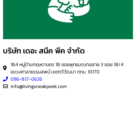
บริษัท เดอะ สนีค พีค จำกัด
184 หมู่บ้านกฤษดานคร 18 ซอยพุทธมณฑลสาย 3 ซอย 18/4
แขวงศาลาธรรมสพน์ เขตทวีวัฒนา กทม. 10170
096-817-0626
info@livingsneakpeek.com
HOME
ข่าวสารน่ารู้
แอบดูคอนโด