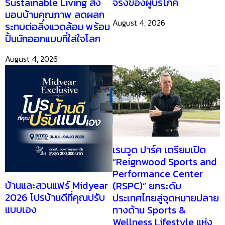
Sustainable Living ส่ง
จริงของผู้บริโภค
มอบบ้านคุณภาพ ลดผลก
August 4, 2026
ระทบต่อสิ่งแวดล้อม พร้อม
ปั้นนักออกแบบที่ใส่ใจโลก
August 4, 2026
เรนวูด ปาร์ค เตรียมเปิด
“Reignwood Sports and
Performance Center
บ้านและสวนแฟร์ Midyear
(RSPC)” ยกระดับ
2026 โปรบ้านดีที่คุณปรับ
ประเทศไทยสู่จุดหมายปลาย
แบบเอง
ทางด้าน Sports &
Wellness Lifestyle แห่ง