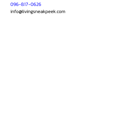
096-817-0626
info@livingsneakpeek.com
HOME
ข่าวสารน่ารู้
แอบดูคอนโด
–
พรีวิวคอนโด
–
รีวิวคอนโด
–
ทำเลคอนโด
–
การ์ตูนคอนโด
–
โปรโมชั่นคอนโด
เปิดโชว์บ้าน
–
พรีวิวบ้านใหม่
–
รีวิวบ้าน