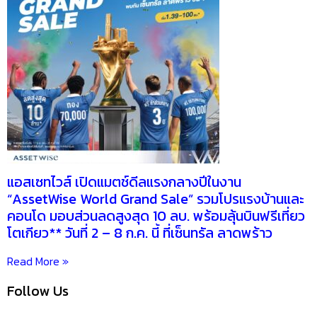
แอสเซทไวส์ เปิดแมตช์ดีลแรงกลางปีในงาน
“AssetWise World Grand Sale” รวมโปรแรงบ้านและ
คอนโด มอบส่วนลดสูงสุด 10 ลบ. พร้อมลุ้นบินฟรีเที่ยว
โตเกียว** วันที่ 2 – 8 ก.ค. นี้ ที่เซ็นทรัล ลาดพร้าว
Read More »
Follow Us