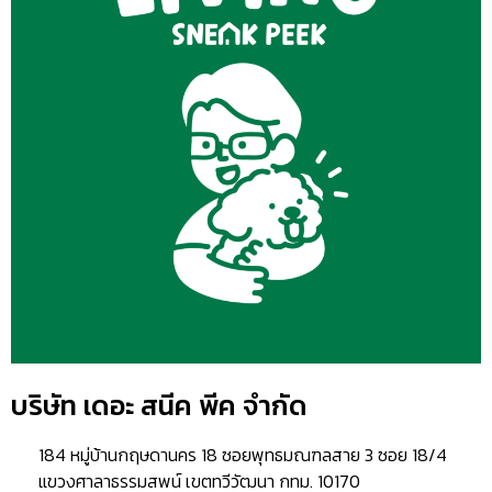
บริษัท เดอะ สนีค พีค จำกัด
184 หมู่บ้านกฤษดานคร 18 ซอยพุทธมณฑลสาย 3 ซอย 18/4
แขวงศาลาธรรมสพน์ เขตทวีวัฒนา กทม. 10170