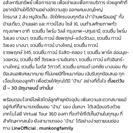
อสังหาริมทรัพย์ เพื่อการขาย เพื่อเช่าและเพื่อการบริการ ช่วยลูกค้าที่
อยากมีบ้านให้ได้บ้านอย่างมีความสุข ออกแคมเปญใหญ่
ไตรมาส 2 ส่ง หนูจัดเต็ม…จัดให้ครบจบทุกดีล นำ“บ้านพร้อมอยู่” ทั้ง
บ้านเดี่ยว, บ้านแฝด และ ทาวน์โฮม ไซส์ XL บนทำเลศักยภาพทั่ว
กรุงเทพฯ อาทิ ชวนชื่น ไพร์ม วิลล์ กรุงเทพ–ปทุมธานี, ชวนชื่น ไพร์ม
วิลเลจ บางนา, ชวนชื่น ทาวน์ ชัยพฤกษ์–แจ้งวัฒนะ, ชวนชื่น ทาวน์
วิลเลจ บางนา, ชวนชื่น ทาวน์ บางใหญ่, ชวนชื่น ทาวน์
ราชพฤกษ์ 345, ชวนชื่น ทาวน์ รังสิต-คลอง 1, ชวนชื่น พาร์ค อ่อนนุช-
วงแหวน, ชวนชื่น ซิตี้ วัชรพล-รามอินทรา, ชวนชื่น ทาวน์ แก้วอินทร์-
บางใหญ่, ชวนชื่่น โมดัส วิภาวดี, ชวนชื่น แกรนด์ เอกชัย บางบอน กับ
ข้อเสนอพิเศษมากมาย ที่ไม่เคยมีที่ไหนมาก่อน เน้นรับทุกข้อเสนอ ทุก
เงื่อนไขของลูกค้า เพื่อช่วยให้คุณได้มี “บ้าน” อย่างที่ตั้งใจ
ตั้งแต่วัน
นี้ – 30 มิถุนายนนี้ เท่านั้น!
พร้อมตอบโจทย์ไลฟ์สไตล์ลูกค้ายุคปัจจุบัน เพิ่มความสะดวกสบายแม้
อยู่กับที่ก็สามารถเยี่ยมชม “บ้าน” ของ มั่นคงฯ ได้เสมือนจริงด้วย
เทคโนโลยี Virtual Tour 360 องศา ที่จะทำให้ได้เห็นบ้านในทุกมุม ที่
สำคัญหากสนใจ ยังสามารถจอง “บ้าน” ได้อย่างง่ายดายบนช่อง
ทาง
LineOfficial : munkongfamily