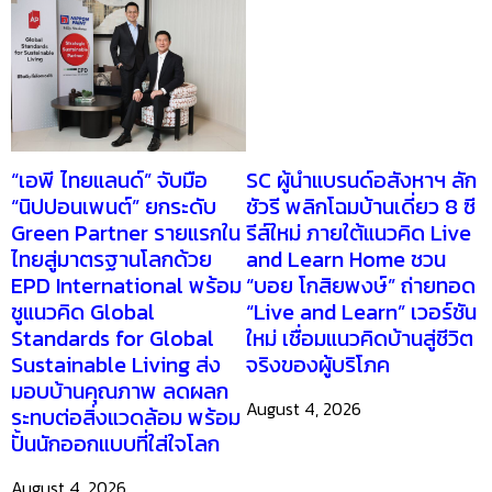
“เอพี ไทยแลนด์” จับมือ
SC ผู้นำแบรนด์อสังหาฯ ลัก
“นิปปอนเพนต์” ยกระดับ
ชัวรี พลิกโฉมบ้านเดี่ยว 8 ซี
Green Partner รายแรกใน
รีส์ใหม่ ภายใต้แนวคิด Live
ไทยสู่มาตรฐานโลกด้วย
and Learn Home ชวน
EPD International พร้อม
“บอย โกสิยพงษ์” ถ่ายทอด
ชูแนวคิด Global
“Live and Learn” เวอร์ชัน
Standards for Global
ใหม่ เชื่อมแนวคิดบ้านสู่ชีวิต
Sustainable Living ส่ง
จริงของผู้บริโภค
มอบบ้านคุณภาพ ลดผลก
August 4, 2026
ระทบต่อสิ่งแวดล้อม พร้อม
ปั้นนักออกแบบที่ใส่ใจโลก
August 4, 2026