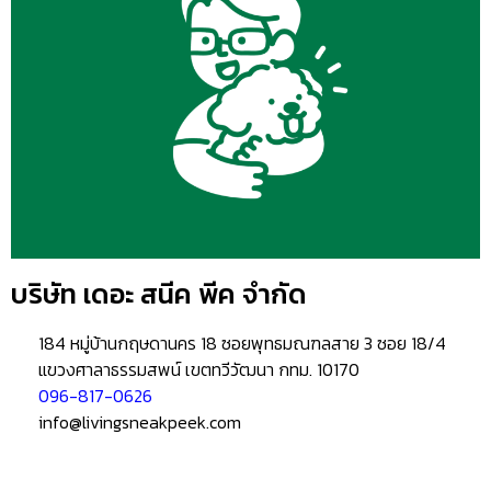
บริษัท เดอะ สนีค พีค จำกัด
184 หมู่บ้านกฤษดานคร 18 ซอยพุทธมณฑลสาย 3 ซอย 18/4
แขวงศาลาธรรมสพน์ เขตทวีวัฒนา กทม. 10170
096-817-0626
info@livingsneakpeek.com
HOME