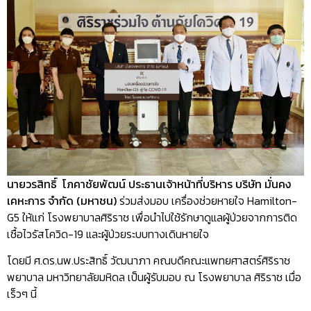
นายวรสิทธิ์ โภคาชัยพัฒน์ ประธานเจ้าหน้าที่บริหาร บริษัท มั่นคง
เคหะการ จำกัด (มหาชน)
ร่วมส่งมอบ เครื่องช่วยหายใจ Hamilton-
G5 ให้แก่ โรงพยาบาลศิริราช เพื่อนำไปใช้รักษาดูแลผู้ป่วยจากการติด
เชื้อไวรัสโควิด-19 และผู้ป่วยระบบทางเดินหายใจ
โดยมี ศ.ดร.นพ.ประสิทธิ์ วัฒนาภา คณบดีคณะแพทยศาสตร์ศิริราช
พยาบาล มหาวิทยาลัยมหิดล เป็นผู้รับมอบ ณ โรงพยาบาล ศิริราช เมื่อ
เร็วๆ นี้