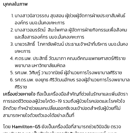
บุคคลในภาพ
นางสาวนิลาวรรณ สุขสอน ผู้ช่วยผู้จัดการฝ่ายประชาสัมพันธ์
องค์กร บมจ.มั่นคงเคหะการ
นางสาวอมรรัตน์ สิมะไพศาล ผู้จัดการฝ่ายกิจกรรมเพื่อสังคม
และสื่อสารองค์กร บมจ.มั่นคงเคหะการ
นายวรสิทธิ์ โภคาชัยพัฒน์ ประธานเจ้าหน้าที่บริหาร บมจ.มั่นคง
เคหะการ
ศ.ดร.นพ. ประสิทธิ์ วัฒนาภา คณบดีคณะแพทยศาสตร์ศิริราช
พยาบาล มหาวิทยาลัยมหิดล
รศ.นพ. วิศิษฎ์ วามวาณิชย์ ผู้อำนวยการโรงพยาบาลศิริราช
รศ.ดร.นพ. ยงยุทธ ศิริวัฒนอักษร รองผู้อำนวยการโรงพยาบาล
ศิริราช
เครื่องช่วยหายใจ
ถือเป็นเครื่องมือสำคัญที่ช่วยในรักษาและเพิ่มอัตรา
การรอดชีวิตของผู้ป่วยโควิด-19 รวมถึงผู้ป่วยโรคปอดและโรคหัวใจ
อีกด้วย ทำหน้าช่วยแลกเปลี่ยนออกซิเจนเข้าปอดสำหรับผู้ป่วยที่ไม่
สามารถหายใจด้วยตัวเองได้อย่างเต็มที่
โดย
Hamilton-G5
ยังเป็นเครื่องมือที่สามารถช่วยวินิจฉัย ตรวจ