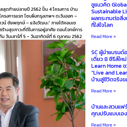
ชูแนวคิด Globa
สสุดท้ายปลายปี 2562 ปั้น 4 โครงการ บ้าน
Sustainable L
2 โครงการแรก โซนฝั่งกรุงเทพฯ ตะวันออก –
ผลกระทบต่อสิ่ง
ทาวน์ ชัยพฤกษ์ – แจ้งวัฒนะ” ภายใต้คอนเซ
ที่ใส่ใจโลก
้างสุขภาวะที่ดีในการอยู่อาศัย ตอบโจทย์การ
Read More »
น วันเสาร์ที่ 5 – วันอาทิตย์ที่ 6 ตุลาคม 2562
SC ผู้นำแบรนด์อ
เดี่ยว 8 ซีรีส์ใ
Learn Home ชว
“Live and Learn
บ้านสู่ชีวิตจริง
Read More »
บ้านและสวนแฟร์
คุณปรับแบบเอ
Read More »