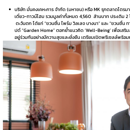
บริษัท มั่นคงเคหะการ จำกัด (มหาชน) หรือ MK รุกตลาดไตรมา
เดี่ยว-ทาวน์โฮม รวมมูลค่าทั้งหมด 4,560 ล้านบาท ประเดิม 
ตะวันตก ได้แก่ “ชวนชื่น ไพร์ม วิลเลจ บางนา” และ “ชวนชื่น 
ปต์ “Garden Home” ตอกย้ำแนวคิด ‘Well-Being’ เพื่อเสริมสร
อยู่ร่วมกันอย่างมีความสุขและยั่งยืน เตรียมเปิดพรีเซลล์พร้อมกั