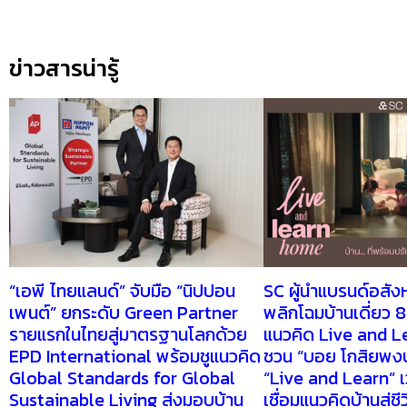
ข่าวสารน่ารู้
“เอพี ไทยแลนด์” จับมือ “นิปปอน
SC ผู้นำแบรนด์อสังห
เพนต์” ยกระดับ Green Partner
พลิกโฉมบ้านเดี่ยว 8 
รายแรกในไทยสู่มาตรฐานโลกด้วย
แนวคิด Live and 
EPD International พร้อมชูแนวคิด
ชวน “บอย โกสิยพงษ
Global Standards for Global
“Live and Learn” เว
Sustainable Living ส่งมอบบ้าน
เชื่อมแนวคิดบ้านสู่ชี