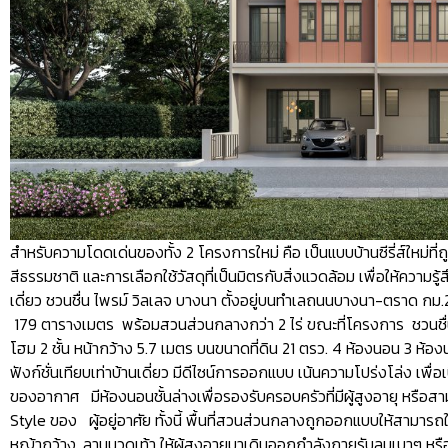
สำหรับความโดดเด่นของทั้ง 2 โครงการใหม่ คือ เป็นแบบบ้านซีรี่ส์ใหม่ที
สีธรรมชาติ และการเลือกใช้วัสดุที่เป็นมิตรกับสิ่งแวดล้อม เพื่อให้ควา
เดี่ยว ชวนชื่น ไพรม์ วิลเลจ บางนา ตั้งอยู่บนทำเลถนนบางนา-ตราด กม.29 เ
179 ตารางเมตร พร้อมสวนส่วนกลางกว่า 2 ไร่ ขณะที่โครงการ ชวนชื่น 
โฮม 2 ชั้น หน้ากว้าง 5.7 เมตร บนขนาดที่ดิน 21 ตรว. 4 ห้องนอน 3 ห้อ
ฟังก์ชั่นเทียบเท่าบ้านเดี่ยว มีดีไซน์การออกแบบ เน้นความโปร่งโล่ง 
ของอากาศ มีห้องนอนชั้นล่างเพื่อรองรับครอบครัวที่มีผู้สูงอายุ หรือส
Style ของ ผู้อยู่อาศัย ทั้งนี้ พื้นที่สวนส่วนกลางถูกออกแบบให้สามารถใ
หญ้ากว้าง, ลานนวดเท้า ให้ผู้สูงอายุมาเดินออกกำลังกายรับลมเบาๆ หรือ