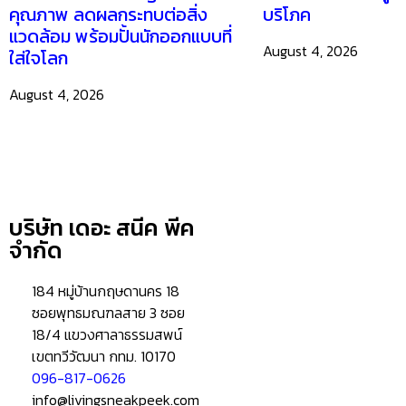
คุณภาพ ลดผลกระทบต่อสิ่ง
บริโภค
แวดล้อม พร้อมปั้นนักออกแบบที่
August 4, 2026
ใส่ใจโลก
August 4, 2026
HOME
บริษัท เดอะ สนีค พีค
ข่าวสารน่ารู้
จำกัด
แอบดูคอนโด
184 หมู่บ้านกฤษดานคร 18
–
พรีวิวคอนโด
ซอยพุทธมณฑลสาย 3 ซอย
–
รีวิวคอนโด
18/4 แขวงศาลาธรรมสพน์
–
ทำเลคอนโด
เขตทวีวัฒนา กทม. 10170
–
การ์ตูนคอนโด
096-817-0626
–
โปรโมชั่นคอนโด
info@livingsneakpeek.com