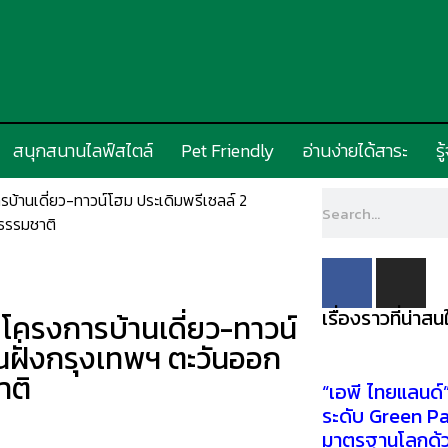
สนุกสนานไลฟ์สไตล์
Pet Friendly
อ่านง่ายได้สาระ
รู
ารบ้านเดี่ยว-ทาวน์โฮม ประเดิมพรีเซลล์ 2
ดธรรมชาติ
เรื่องราวที่น่าสน
4 โครงการบ้านเดี่ยว-ทาวน์
นฝั่งกรุงเทพฯ ตะวันออก
าติ
“เอพี ไทยแลนด์
ระดับ Green Pa
มาตรฐานโลกด้ว