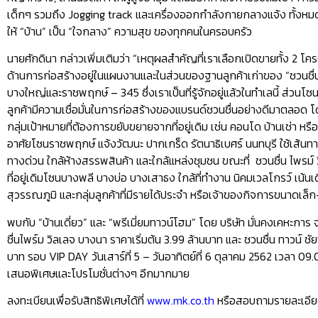
เด็กๆ รวมถึง Jogging track และเครื่องออกกำลังกายกลางแจ้ง ทั้งหมดนี
ให้ “บ้าน” เป็น “ใจกลาง” ความสุข ของทุกคนในครอบครัว
นายศักดินา กล่าวเพิ่มเติมว่า “เหตุผลสำคัญที่เราเลือกเปิดขายทั้ง 2 โคร
ด้านการก่อสร้างอยู่ในแผนงานและในส่วนของฐานลูกค้าเก่าของ “ชวนชื่น
บางใหญ่และราชพฤกษ์ – 345 ซึ่งเราเป็นที่รู้จักอยู่แล้วในทำเลนี้ ส่วนโซ
ลูกค้ามีความเชื่อมั่นในการก่อสร้างของแบรนด์ชวนชื่นอย่างดีมาตลอด โด
กลุ่มเป้าหมายที่ต้องการขยับขยายจากที่อยู่เดิม เช่น คอนโด บ้านเช่า หร
อาศัยโซนราชพฤกษ์ แจ้งวัฒนะ ปากเกร็ด รัตนาธิเบศร์ นนทบุรี ใช้เส้นทาง
ทางด่วน ใกล้ห้างสรรพสินค้า และใกล้แหล่งชุมชน ขณะที่ ชวนชื่น ไพรม์
ที่อยู่เดิมโซนบางพลี บางบ่อ บางเสาธง ใกล้ที่ทำงาน นิคมเวลโกรว์ เน้
สุวรรณภูมิ และกลุ่มลูกค้าที่มีรายได้ประจำ หรือเจ้าของกิจการขนาดเ
พบกับ “บ้านเดี่ยว” และ “พรีเมี่ยมทาวน์โฮม” โดย บริษัท มั่นคงเคหะกา
ชื่นไพร์ม วิลเลจ บางนา ราคาเริ่มต้น 3.99 ล้านบาท และ ชวนชื่น ทาวน์ ช
บาท รอบ VIP DAY วันเสาร์ที่ 5 – วันอาทิตย์ที่ 6 ตุลาคม 2562 เวลา 
เสนอพิเศษและโปรโมชั่นต่างๆ อีกมากมาย
ลงทะเบียนเพื่อรับสิทธิพิเศษได้ที่
www.mk.co.th
หรือสอบถามรายละเอียดเ