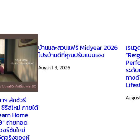
บ้านและสวนแฟร์ Midyear 2026
เรนวู
โปรบ้านดีที่คุณปรับแบบเอง
“Rei
Perf
August 3, 2026
ระดับ
ทางด้
Lifes
August
าฯ ลักชัวรี
ซีรีส์ใหม่ ภายใต้
Learn Home
์” ถ่ายทอด
อร์ชันใหม่
วิตจริงของผู้