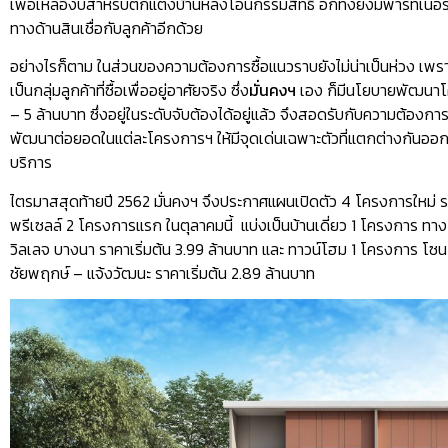
เพื่อเหลืองบสำหรับตกแต่งบ้านหลังโอนกรรมสิทธิ์ อีกทั้งยังมีพาร์ทเน
ทางด้านสินเชื่อกับลูกค้าอีกด้วย
อย่างไรก็ตาม ในส่วนของความต้องการซื้อแนวราบยังไม่น่าเป็นห่วง เพราะ
เป็นกลุ่มลูกค้าที่ซื้อเพื่ออยู่อาศัยจริง ซึ่ง
มั่นคงฯ
เอง ก็มีนโยบายพัฒนาโค
– 5 ล้านบาท ซึ่งอยู่ในระดับจับต้องได้อยู่แล้ว จึงสอดรับกับความต้องก
พัฒนาต่อยอดในแต่ละโครงการฯ ให้มีจุดเด่นเฉพาะตัวที่แตกต่างกันออกไป
บริการ
ไตรมาสสุดท้ายปี 2562 มั่นคงฯ จึงประกาศแผนเปิดตัว 4 โครงการใหม่ รว
พรีเซลล์ 2 โครงการแรก ในตุลาคมนี้ แบ่งเป็นบ้านเดี่ยว 1 โครงการ ทาง
วิลเลจ บางนา ราคาเริ่มต้น 3.99 ล้านบาท และ ทาวน์โฮม 1 โครงการ โซนก
ชัยพฤกษ์ – แจ้งวัฒนะ ราคาเริ่มต้น 2.89 ล้านบาท