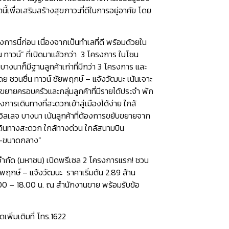
้เพื่อเสริมสร้างสุขภาวะที่ดีในการอยู่อาศัย โดย
งการนี้ก่อน เนื่องจากเป็นทำเลที่ดี พร้อมด้วยใน
 ทาวน์” ที่เปิดมาแล้วกว่า 3 โครงการ ในโซน
นบางนาก็มีฐานลูกค้าเก่าที่มีกว่า 3 โครงการ และ
ย ชวนชื่น ทาวน์ ชัยพฤกษ์ – แจ้งวัฒนะ เน้นเจาะ
ือขยายครอบครัวและกลุ่มลูกค้าที่มีรายได้ประจำ พัก
การเดินทางที่สะดวกเข้าสู่เมืองได้ง่าย ใกล้
 วิลเลจ บางนา เน้นลูกค้าที่ต้องการขยับขยายจาก
นเดินทางสะดวก ใกล้ทางด่วน ใกล้สนามบิน
ล็ก-ขนาดกลาง”
ร จำกัด (มหาชน) เปิดพรีเซล 2 โครงการแรก! ชวน
ัยพฤกษ์ – แจ้งวัฒนะ ราคาเริ่มต้น 2.89 ล้าน
09.00 – 18.00 น. ณ สำนักงานขาย พร้อมรับข้อ
พิ่มเติมที่ โทร.1622