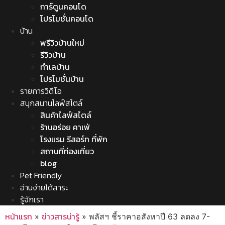
การ์ตูนคอนโด
โปรโมชั่นคอนโด
บ้าน
พรีวิวบ้านใหม่
รีวิวบ้าน
ทำเลบ้าน
โปรโมชั่นบ้าน
รายการวิดีโอ
สนุกสนานไลฟ์สไตล์
สินค้าไลฟ์สไตล์
ร้านอร่อย คาเฟ่
โรงแรม รีสอร์ท ที่พัก
สถานที่ท่องเที่ยว
blog
Pet Friendly
อ่านง่ายได้สาระ
รู้จักเรา
หน้าแรก
ข่าวสารน่ารู้
»
»
พลัสฯ ชี้ราคาอสังหาปี 63 ลดลง 7-