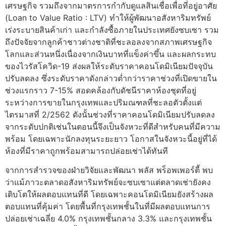
เศรษฐกิจ รวมถึงจากมาตรการกำกับดูแลสินเชื่อเพื่อที่อยู่อาศัย
(Loan to Value Ratio : LTV) ทำให้ผู้พัฒนาอสังหาริมทรัพย์
เร่งระบายสินค้าเก่า และกำลังซื้อภายในประเทศยังซบเซา รวม
ถึงปัจจัยจากลูกค้าชาวต่างชาติที่ชะลอลงจากสภาพเศรษฐกิจ
โลกและส่วนหนึ่งเนื่องจากเงินบาทที่แข็งค่าขึ้น และผลกระทบ
ของไวรัสโควิด-19 ส่งผลให้ระดับราคาคอนโดมิเนียมปัจจุบัน
ปรับลดลง ซึ่งระดับราคาดังกล่าวต่ำกว่าราคาช่วงที่เปิดขายใน
ช่วงแรกราว 7-15% สอดคล้องกับดัชนีราคาห้องชุดที่อยู่
ระหว่างการขายในกรุงเทพและปริมณฑลที่ชะลอตัวตั้งแต่
ไตรมาสที่ 2/2562 ดังนั้นช่วงที่ราคาคอนโดมิเนียมปรับลดลง
จากระดับปกติเช่นในตอนนี้จึงเป็นจังหวะที่ดีสำหรับคนที่มีความ
พร้อม โดยเฉพาะนักลงทุนระยะยาว โอกาสในจังหวะนี้อยู่ที่ได้
ห้องที่มีราคาถูกพร้อมสามารถปล่อยเช่าได้ทันที
จากการสำรวจของฝ่ายวิจัยและพัฒนา พลัส พร็อพเพอร์ตี้ พบ
ว่าแม้ภาวะตลาดอสังหาริมทรัพย์จะซบเซาแต่ตลาดเช่ายังคง
เติบโตให้ผลตอบแทนที่ดี โดยเฉพาะคอนโดมิเนียมยังสร้างผล
ตอบแทนที่คุ้มค่า โดยพื้นที่กรุงเทพชั้นในที่มีผลตอบแทนการ
ปล่อยเช่าเฉลี่ย 4.0% กรุงเทพชั้นกลาง 3.3% และกรุงเทพชั้น