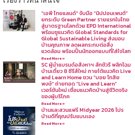
เรื่องราวที่น่าสนใจ
“เอพี ไทยแลนด์” จับมือ “นิปปอนเพนต์”
ยกระดับ Green Partner รายแรกในไทย
สู่มาตรฐานโลกด้วย EPD International
พร้อมชูแนวคิด Global Standards for
Global Sustainable Living ส่งมอบ
บ้านคุณภาพ ลดผลกระทบต่อสิ่ง
แวดล้อม พร้อมปั้นนักออกแบบที่ใส่ใจโลก
Read More »
SC ผู้นำแบรนด์อสังหาฯ ลักชัวรี พลิกโฉม
บ้านเดี่ยว 8 ซีรีส์ใหม่ ภายใต้แนวคิด Live
and Learn Home ชวน “บอย โกสิย
พงษ์” ถ่ายทอด “Live and Learn”
เวอร์ชันใหม่ เชื่อมแนวคิดบ้านสู่ชีวิตจริง
ของผู้บริโภค
Read More »
บ้านและสวนแฟร์ Midyear 2026 โปร
บ้านดีที่คุณปรับแบบเอง
Read More »