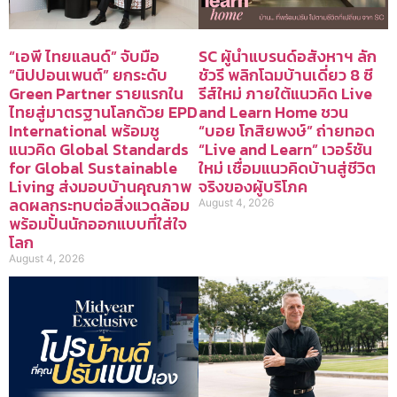
“เอพี ไทยแลนด์” จับมือ
SC ผู้นำแบรนด์อสังหาฯ ลัก
“นิปปอนเพนต์” ยกระดับ
ชัวรี พลิกโฉมบ้านเดี่ยว 8 ซี
Green Partner รายแรกใน
รีส์ใหม่ ภายใต้แนวคิด Live
ไทยสู่มาตรฐานโลกด้วย EPD
and Learn Home ชวน
International พร้อมชู
“บอย โกสิยพงษ์” ถ่ายทอด
แนวคิด Global Standards
“Live and Learn” เวอร์ชัน
for Global Sustainable
ใหม่ เชื่อมแนวคิดบ้านสู่ชีวิต
Living ส่งมอบบ้านคุณภาพ
จริงของผู้บริโภค
ลดผลกระทบต่อสิ่งแวดล้อม
August 4, 2026
พร้อมปั้นนักออกแบบที่ใส่ใจ
โลก
August 4, 2026