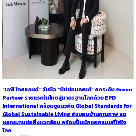
“เอพี ไทยแลนด์” จับมือ “นิปปอนเพนต์” ยกระดับ Green
Partner รายแรกในไทยสู่มาตรฐานโลกด้วย EPD
International พร้อมชูแนวคิด Global Standards for
Global Sustainable Living ส่งมอบบ้านคุณภาพ ลด
ผลกระทบต่อสิ่งแวดล้อม พร้อมปั้นนักออกแบบที่ใส่ใจ
โลก