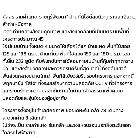
ภัสสร รามคำแหง-ราษฎร์พัฒนา” บ้านที่ดีไซน์ลงตัวทุกรายละเอียด…
ล้ำค่าเหนือกาล
เวลา ท่ามกลางสังคมคุณภาพ และสิ่งแวดล้อมที่เป็นมิตร บนพื้นที่
โครงการประมาณ 45
ไร่ มีแบบบ้านทั้งหมด 4 ขนาดให้เลือกได้แก่ บ้านแฝด พื้นที่ใช้สอย
125 และ 138 ตร.ม. บ้านเดี่ยว พื้นที่ใช้สอย 159 และ 180 ตร.ม. รวม
ทั้งสิ้น 232 ยูนิต กับฟังก์ชั่นการใช้สอยภายในบ้านที่คุ้มค่าทุกตาราง
นิ้ว และสิ่งอำนวยความสะดวกครบครันที่สุดนาทีนี้ ทั้งคลับเฮาส์
พื้นส่วนกลางขนาดใหญ่ พื้นที่สีเขียวร่มรื่นรอบโครงการ นอกจากนี้
พฤกษายัง “ใส่ใจ” ทั้งระบบรักษาความปลอดภัย CCTV ทั่วโครงการ
และระบบรักษาความปลอดภัยภายในบ้านที่คัดสรรมาเพื่อความ
ปลอดภัยและอุ่นใจของผู้อยู่อาศัย
โครงการตั้งอยู่ในทำเลศักยภาพ ซอยเคหะร่มเกล้า 78 เดินทาง
สะดวกผ่าน 3 เส้นหลัก
ไม่ว่าจะเป็น รามคำแหง, ร่มเกล้า และวงแหวนรอบนอกฝั่งตะวันออก
ใกล้รถไฟฟ้าสาย