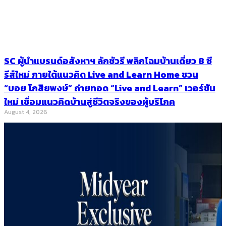
SC ผู้นำแบรนด์อสังหาฯ ลักชัวรี พลิกโฉมบ้านเดี่ยว 8 ซี
รีส์ใหม่ ภายใต้แนวคิด Live and Learn Home ชวน
“บอย โกสิยพงษ์” ถ่ายทอด “Live and Learn” เวอร์ชัน
ใหม่ เชื่อมแนวคิดบ้านสู่ชีวิตจริงของผู้บริโภค
August 4, 2026