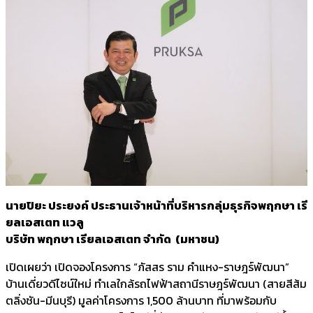
นายปิยะ ประยงค์ ประธานเจ้าหน้าที่บริหารกลุ่มธุรกิจพฤกษา เรี
ยลเอสเตท แวลู
บริษัท พฤกษา เรียลเอสเตท จำกัด (มหาชน)
เปิดเผยว่า เปิดจองโครงการ “ภัสสร ราม คำแหง-ราษฎร์พัฒนา”
บ้านเดี่ยวดีไซน์ใหม่ ทำเลใกล้รถไฟฟ้าสถานีราษฎร์พัฒนา (สายสีส้ม
ตลิ่งชัน-มีนบุรี) มูลค่าโครงการ 1,500 ล้านบาท ที่มาพร้อมกับ