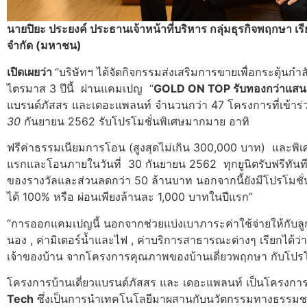
นายปิยะ ประยงค์ ประธานเจ้าหน้าที่บริหาร กลุ่มธุรกิจพฤกษา เร
จำกัด (มหาชน)
เปิดเผยว่า
“บริษัทฯ ได้จัดกิจกรรมส่งเสริมการขายเพื่อกระตุ้นกำล
ไตรมาส 3 ปีนี้ ผ่านแคมเปญ “
GOLD ON TOP รับทองกว่าแสน 
แบรนด์ภัสสร และเดอะแพลนท์ จำนวนกว่า 47 โครงการที่เข้าร่วมทั
30
กันยายน 2562 รับโปรโมชั่นพิเศษมากมาย อาทิ
ฟรีค่าธรรมเนียมการโอน (สูงสุดไม่เกิน 300,000 บาท) และพิเศษ
แรกและโอนภายในวันที่ 30 กันยายน 2562 ทุกยูนิตรับฟรีทันที
ของรางวัลและส่วนลดกว่า 50 ล้านบาท นอกจากนี้ยังมีโปรโมชั่
ได้ 100% หรือ ผ่อนเพียงล้านละ 1,000 บาทในปีแรก”
“การออกแคมเปญนี้ นอกจากช่วยแบ่งเบาภาระค่าใช้จ่ายให้กับลูก
นอง , ค่ามิเตอร์น้ำและไฟ , ค่าบริการสาธารณะต่างๆ เรียกได้ว่า
เจ้าของบ้าน จากโครงการคุณภาพของบ้านเดี่ยวพฤกษา กับโปรโมชั่
โครงการบ้านเดี่ยวแบรนด์ภัสสร และ เดอะแพลนท์ เป็นโครงกา
Tech
ซึ่งเป็นการนำเทคโนโลยีมาผสานกับนวัตกรรมทางธรรมชาติ