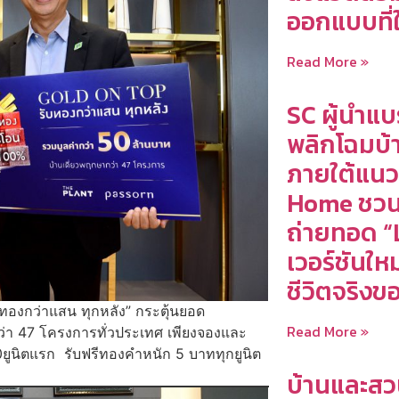
ออกแบบที่
Read More »
SC ผู้นำแบ
พลิกโฉมบ้าน
ภายใต้แนว
Home ชวน 
ถ่ายทอด “
เวอร์ชันใหม
ชีวิตจริงขอ
องกว่าแสน ทุกหลัง” กระตุ้นยอด
Read More »
่า 47 โครงการทั่วประเทศ เพียงจองและ
0ยูนิตแรก รับฟรีทองคำหนัก 5 บาททุกยูนิต
บ้านและสว