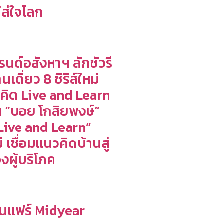
ใส่ใจโลก
รนด์อสังหาฯ ลักชัวรี
เดี่ยว 8 ซีรีส์ใหม่
คิด Live and Learn
“บอย โกสิยพงษ์”
Live and Learn”
่ เชื่อมแนวคิดบ้านสู่
งผู้บริโภค
นแฟร์ Midyear