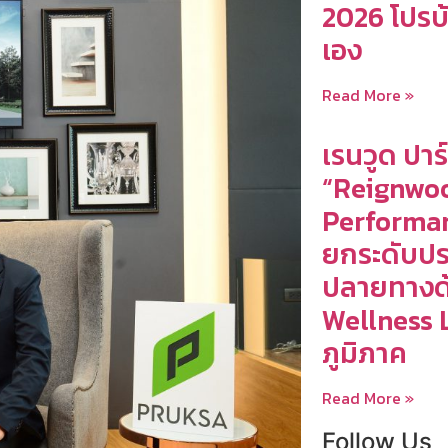
2026 โปรบ
เอง
Read More »
เรนวูด ปาร
“Reignwo
Performan
ยกระดับปร
ปลายทางด้
Wellness L
ภูมิภาค
Read More »
Follow Us