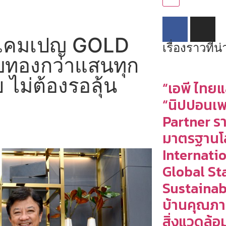
่งแคมเปญ GOLD
เรื่องราวที่
ับทองกว่าแสนทุก
ย ไม่ต้องรอลุ้น
“เอพี ไทยแ
“นิปปอนเพ
Partner ร
มาตรฐานโ
Internati
Global St
Sustainab
บ้านคุณภ
สิ่งแวดล้อ