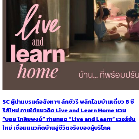
SC ผู้นำแบรนด์อสังหาฯ ลักชัวรี พลิกโฉมบ้านเดี่ยว 8 ซี
รีส์ใหม่ ภายใต้แนวคิด Live and Learn Home ชวน
“บอย โกสิยพงษ์” ถ่ายทอด “Live and Learn” เวอร์ชัน
ใหม่ เชื่อมแนวคิดบ้านสู่ชีวิตจริงของผู้บริโภค