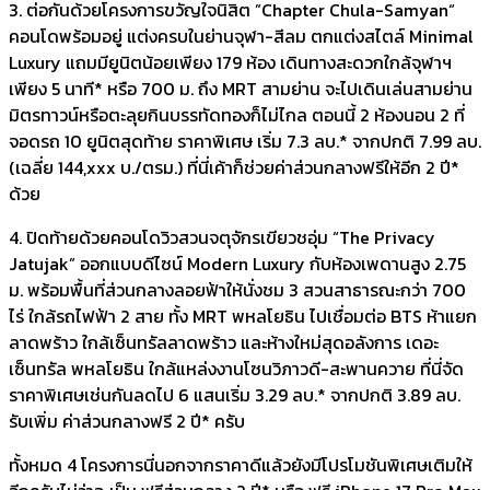
​3. ต่อกันด้วยโครงการขวัญใจนิสิต ”Chapter Chula-Samyan“
คอนโดพร้อมอยู่ แต่งครบในย่านจุฬา-สีลม ตกแต่งสไตล์ Minimal
Luxury แถมมียูนิตน้อยเพียง 179 ห้อง เดินทางสะดวกใกล้จุฬาฯ
เพียง 5 นาที* หรือ 700 ม. ถึง MRT สามย่าน จะไปเดินเล่นสามย่าน
มิตรทาวน์หรือตะลุยกินบรรทัดทองก็ไม่ไกล ตอนนี้ 2 ห้องนอน 2 ที่
จอดรถ 10 ยูนิตสุดท้าย ราคาพิเศษ เริ่ม 7.3 ลบ.* จากปกติ 7.99 ลบ.
(เฉลี่ย 144,xxx บ./ตรม.) ที่นี่เค้าก็ช่วยค่าส่วนกลางฟรีให้อีก 2 ปี*
ด้วย
​4. ปิดท้ายด้วยคอนโดวิวสวนจตุจักรเขียวชอุ่ม “The Privacy
Jatujak” ออกแบบดีไซน์ Modern Luxury กับห้องเพดานสูง 2.75
ม. พร้อมพื้นที่ส่วนกลางลอยฟ้าให้นั่งชม 3 สวนสาธารณะกว่า 700
ไร่ ใกล้รถไฟฟ้า 2 สาย ทั้ง MRT พหลโยธิน ไปเชื่อมต่อ BTS ห้าแยก
ลาดพร้าว ใกล้เซ็นทรัลลาดพร้าว และห้างใหม่สุดอลังการ เดอะ
เซ็นทรัล พหลโยธิน ใกล้แหล่งงานโซนวิภาวดี-สะพานควาย ที่นี่จัด
ราคาพิเศษเช่นกันลดไป 6 แสนเริ่ม 3.29 ลบ.* จากปกติ 3.89 ลบ.
รับเพิ่ม ค่าส่วนกลางฟรี 2 ปี* ครับ
ทั้งหมด 4 โครงการนี่นอกจากราคาดีแล้วยังมีโปรโมชันพิเศษเติมให้