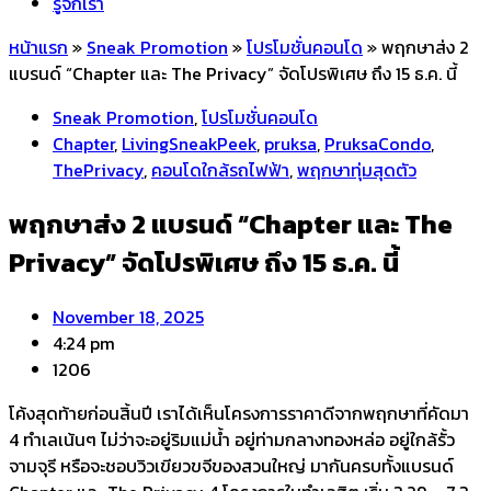
รู้จักเรา
หน้าแรก
»
Sneak Promotion
»
โปรโมชั่นคอนโด
»
พฤกษาส่ง 2
แบรนด์ “Chapter และ The Privacy” จัดโปรพิเศษ ถึง 15 ธ.ค. นี้
Sneak Promotion
,
โปรโมชั่นคอนโด
Chapter
,
LivingSneakPeek
,
pruksa
,
PruksaCondo
,
ThePrivacy
,
คอนโดใกล้รถไฟฟ้า
,
พฤกษาทุ่มสุดตัว
พฤกษาส่ง 2 แบรนด์ “Chapter และ The
Privacy” จัดโปรพิเศษ ถึง 15 ธ.ค. นี้
November 18, 2025
4:24 pm
1206
โค้งสุดท้ายก่อนสิ้นปี เราได้เห็นโครงการราคาดีจากพฤกษาที่คัดมา
4 ทำเลเน้นๆ ไม่ว่าจะอยู่ริมแม่น้ำ อยู่ท่ามกลางทองหล่อ อยู่ใกล้รั้ว
จามจุรี หรือจะชอบวิวเขียวขจีของสวนใหญ่ มากันครบทั้งแบรนด์