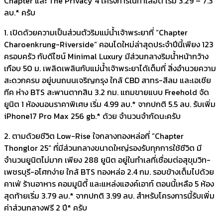
Chapter และ The Privacy 4 โครงการในทำเลฮิต เริ่ม 3.29 – 7.3
ลบ.* ครับ
​1. เปิดด้วยความเป็นส่วนตัวริมแม่น้ำเจ้าพระยาที่ “Chapter
Charoenkrung-Riverside” คอนโดใหม่ล่าสุดประจำปีนี้เพียง 123
ครอบครัว กับดีไซน์ Minimal Luxury มีส่วนกลางริมน้ำหน้ากว้าง
เกือบ 50 ม. เพลิดเพลินกับแม่น้ำเจ้าพระยาได้เต็มที่ สิ่งอำนวยความ
สะดวกครบ อยู่บนถนนเจริญกรุง ใกล้ CBD สาทร-สีลม และเอเชีย
ทีค ห่าง BTS สะพานตากสิน 3.2 กม. แถมขายแบบ Freehold จัด
ยูนิต 1 ห้องนอนราคาพิเศษ เริ่ม 4.99 ลบ.* จากปกติ 5.5 ลบ. รับเพิ่ม
iPhone17 Pro Max 256 gb.* ด้วย จำนวนจำกัดนะครับ
​2. ตามด้วยชีวิต Low-Rise ใจกลางทองหล่อที่ ”Chapter
Thonglor 25“ ที่มีส่วนกลางขนาดใหญ่รองรับทุกการใช้ชีวิต มี
จำนวนยูนิตไม่มาก เพียง 288 ยูนิต อยู่ในทำเลที่เชื่อมต่อสุขุมวิท-
เพชรบุรี-อโศกง่าย ใกล้ BTS ทองหล่อ 2.4 กม. รอบข้างเต็มไปด้วย
คาเฟ่ ร้านอาหาร คอมมูนิตี้ และแหล่งแฮงค์เอาท์ ตอนนี้เหลือ 5 ห้อง
สุดท้ายเริ่ม 3.79 ลบ.* จากปกติ 3.99 ลบ. สำหรับโครงการนี้รับเพิ่ม
ค่าส่วนกลางฟรี 2 ปี* ครับ