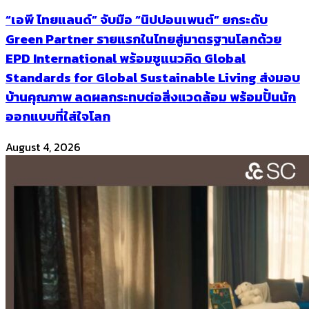
“เอพี ไทยแลนด์” จับมือ “นิปปอนเพนต์” ยกระดับ
Green Partner รายแรกในไทยสู่มาตรฐานโลกด้วย
EPD International พร้อมชูแนวคิด Global
Standards for Global Sustainable Living ส่งมอบ
บ้านคุณภาพ ลดผลกระทบต่อสิ่งแวดล้อม พร้อมปั้นนัก
ออกแบบที่ใส่ใจโลก
August 4, 2026