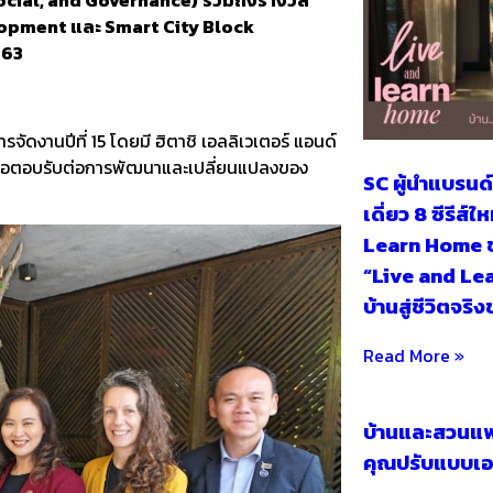
ocial, and Governance)
รวมถึงรางวัล
lopment
และ
Smart City Block
563
จัดงานปีที่ 15 โดยมี ฮิตาชิ เอลลิเวเตอร์ แอนด์
่เพื่อตอบรับต่อการพัฒนาและเปลี่ยนแปลงของ
SC ผู้นำแบรนด์
เดี่ยว 8 ซีรีส์
Learn Home ช
“Live and Lear
บ้านสู่ชีวิตจริ
Read More »
บ้านและสวนแฟร
คุณปรับแบบเ