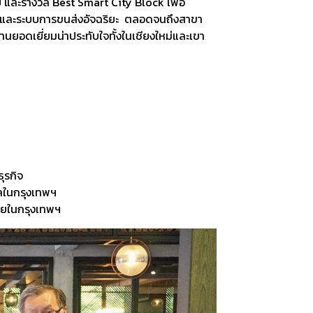
และรางวัล Best Smart City Block เพื่อ
ิยะและระบบการขนส่งอัจฉริยะ ตลอดจนถึงสาขา
งานยอดเยี่ยมน่าประทับใจทั้งในเชียงใหม่และเขา
ุรกิจ
ัลในกรุงเทพฯ
้ายในกรุงเทพฯ