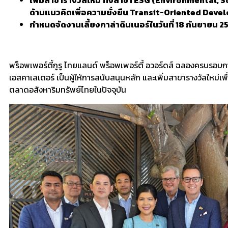
เพิ่มสาขารางวัลใหม่
ทั้งสาขา
ESG
(Environmental, S
ด้านแนวคิดเพื่อความยั่งยืน
Transit-Oriented Deve
กำหนดจัดงานเลี้ยงกาล่าดินเนอร์ในวันที่ 18 กันยายน 2
พร็อพเพอร์ตี้กูรู ไทยแลนด์ พร็อพเพอร์ตี้ อวอร์ดส์ ฉลองครบรอบการ
เอสคาเลเตอร์ เป็นผู้ให้การสนับสนุนหลัก และเพิ่มสาขารางวัลใหม
ตลาดอสังหาริมทรัพย์ไทยในปัจจุบัน