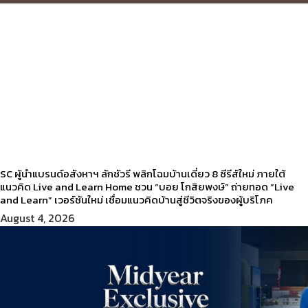
SC ผู้นำแบรนด์อสังหาฯ ลักชัวรี พลิกโฉมบ้านเดี่ยว 8 ซีรีส์ใหม่ ภายใต้
แนวคิด Live and Learn Home ชวน “บอย โกสิยพงษ์” ถ่ายทอด “Live
and Learn” เวอร์ชันใหม่ เชื่อมแนวคิดบ้านสู่ชีวิตจริงของผู้บริโภค
August 4, 2026