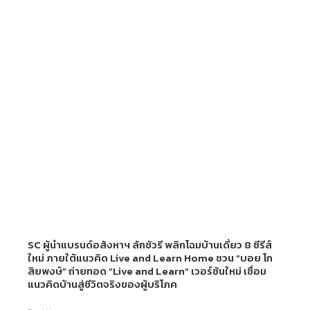
SC ผู้นำแบรนด์อสังหาฯ ลักชัวรี พลิกโฉมบ้านเดี่ยว 8 ซีรีส์
ใหม่ ภายใต้แนวคิด Live and Learn Home ชวน “บอย โก
สิยพงษ์” ถ่ายทอด “Live and Learn” เวอร์ชันใหม่ เชื่อม
แนวคิดบ้านสู่ชีวิตจริงของผู้บริโภค