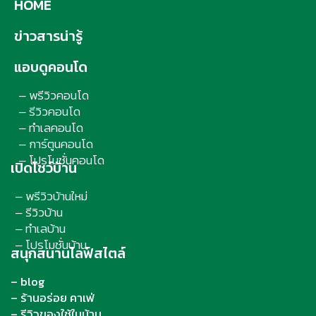
HOME
ข่าวสารน่ารู้
แอบดูคอนโด
พรีวิวคอนโด
–
รีวิวคอนโด
–
ทำเลคอนโด
–
การ์ตูนคอนโด
–
โปรโมชั่นคอนโด
–
เปิดโชว์บ้าน
พรีวิวบ้านใหม่
–
รีวิวบ้าน
–
ทำเลบ้าน
–
โปรโมชั่นบ้าน
–
สนุกสนานไลฟ์สไตล์
– blog
– ร้านอร่อย คาเฟ่
– รีวิวของใช้ในบ้าน