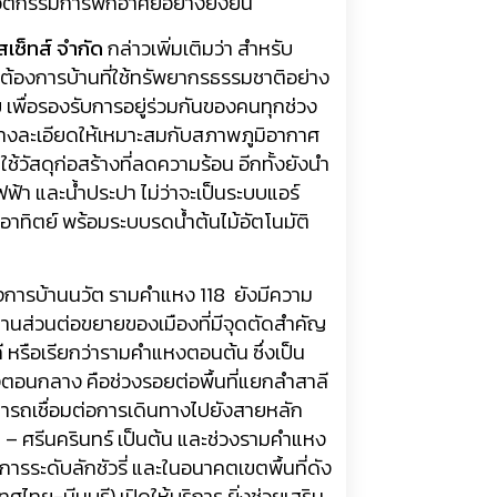
ัตกรรมการพักอาศัยอย่างยั่
งยืน
สเซ็ทส์ จำกัด
กล่าวเพิ่มเติมว่า สำหรับ
ต้องการบ้านที่
ใช้ทรัพยากรธรรมชาติอย่าง
เพื่อรองรับการอยู่ร่วมกั
นของคนทุกช่วง
งละเอียดให้
เหมาะสมกับสภาพภูมิอากาศ
วัสดุก่อสร้างที่
ลดความร้อน อีกทั้งยังนำ
้า และน้ำประปา ไม่ว่าจะเป็นระบบแอร์
ทิตย์ พร้อมระบบรดน้ำต้นไม้อัตโนมัติ
รงการบ้านนวัต รามคำแหง
118
ยังมีความ
่
านส่วนต่อขยายของเมืองที่มีจุ
ดตัดสำคัญ
หรือเรียกว่ารามคำแหงตอนต้น ซึ่งเป็น
อนกลาง คือช่วงรอยต่อพื้นที่แยกลำสาลี
รถเชื่อมต่อการเดิ
นทางไปยังสายหลัก
9
– ศรีนครินทร์ เป็นต้น และช่วงรามคำแหง
ระดับลักชัวรี่ และในอนาคตเขตพื้นที่ดัง
เทศไทย-มี
นบุรี) เปิดให้บริการ ยิ่งช่วยเสริม