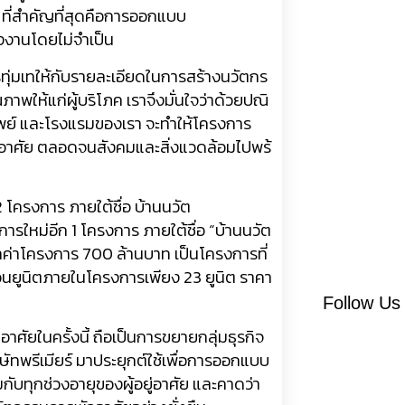
ที่สำคัญที่สุดคื
อการออกแบบ
งงานโดยไม่
จำเป็น
่มเทให้กั
บรายละเอียดในการสร้างนวั
ตกร
ภาพให้แก่ผู้บริโภค เราจึงมั่นใจว่าด้วยปณิ
พย์ และโรงแรมของเรา จะทำให้โครงการ
ู่อาศัย ตลอดจนสังคมและสิ่งแวดล้อมไปพร้
2
โครงการ ภายใต้ชื่อ บ้านนวัต
การใหม่อีก
1
โครงการ ภายใต้ชื่อ “บ้านนวัต
ลค่าโครงการ
700
ล้านบาท เป็นโครงการที่
วนยูนิตภายในโครงการเพี
ยง
23
ยูนิต ราคา
Follow Us
่
อาศัยในครั้งนี้ ถือเป็นการขยายกลุ่มธุรกิจ
ษั
ทพรีเมียร์ มาประยุกต์ใช้เพื่อการออกแบบ
กับทุกช่วงอายุของผู้
อยู่อาศัย และคาดว่า