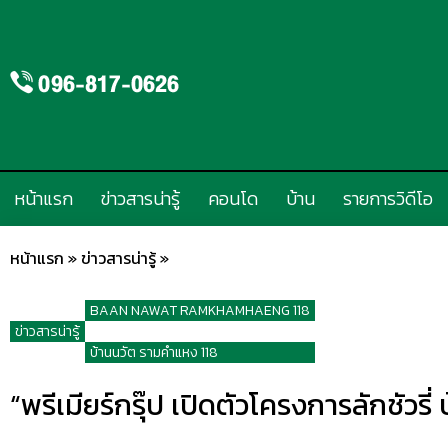
หน้าแรก
ข่าวสารน่ารู้
คอนโด
บ้าน
รายการวิดีโอ
หน้าแรก
»
ข่าวสารน่ารู้
»
BAAN NAWAT RAMKHAMHAENG 118
ข่าวสารน่ารู้
,
บ้านนวัต รามคำแหง 118
“พรีเมียร์กรุ๊ป เปิดตัวโครงการลักชัวร