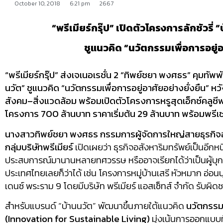
October 10, 2018
6:21 pm
2667
“พรีเมียร์กรุ๊ป” เปิดตัวโครงการลักชัวรี
ชูแนวคิด “นวัตกรรมเพื่อการอยู่อ
“พรีเมียร์กรุ๊ป” ส่งเจเนอเรชั่น
2
“ทิพย์ชยา พงศธร” คุมทัพพัฒ
นวัต” ชูแนวคิด “นวัตกรรมเพื่อการอยู่อาศัยอย่
างยั่งยืน” ห
สังคม
–
สิ่งแวดล้อม พร้อมเปิดตัวโครงการหรูสุดเอ็
กซ์คลูซ
โครงการ
700
ล้านบาท ราคาเริ่มต้น
29
ล้านบาท พร้อมพรี
นางสาวทิพย์ชยา พงศธร กรรมการผู้จัดการใหญ่สายธุรกิ
จ
กลุ่มบริษัทพรีเมียร์
เปิดเผยว่า ธุรกิจอสังหาริมทรัพย์เป็นอี
กหนึ
ประสบการณ์
มานานหลายทศวรรษ หรืออาจเรียกได้ว่าเป็นผู้บุ
ก
ประเทศไทยเลยก็ว่าได้ เช่น โครงการหมู่บ้านเสรี หัวหมาก อ่อ
เดนซ์ พระราม
9
โดยมีบริษัท พรีเมียร์ แอสเซ็ทส์ จำกัด รับ
สำหรับแบรนด์ “บ้านนวัต” พัฒนาขึ้นภายใต้แนวคิด
นวัตกรรมเ
(
Innovation for Sustainable Living
)
มุ่งเน้นการออกแบบที่