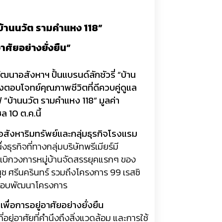
่ “บ้านนวัต รามคำแหง
118”
าศัยอย่างยั่งยืน”
นาอสังหาฯ ปั้นแบรนด์ลักชัวรี่ “บ้าน
วังตอบโจทย์คุณภาพชีวิตที่ดี
ควบคู่ดูแล
ีฟ “บ้านนวัต รามคำแหง
118
” มูลค่า
เซล
10
ต.ค.นี้
อสังหาริมทรัพย์และกลุ่มธุรกิ
จโรงแรม
่งธุรกิจที่ทางกลุ่มบริษั
ทพรีเมียร์มี
เบิกวงการหมู่บ้านจัดสรรยุ
คแรกๆ ของ
นนุช ศรีนครินทร์ รวมถึงโครงการ
99
เรสซิ
ผิดชอบพัฒนาโครงการ
พื่อการอยู่อาศัยอย่
างยั่งยืน
อยู่อาศั
ยที่คำนึงถึงสิ่งแวดล้อม และการใช้