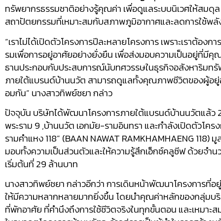
ทรัพยากรธรรมชาติอย่
างรู้คุณค่า เพื่อดูแลระบบนิ
เวศให้สมดุล 
สถาปัตยกรรมที่
เหมาะสมกับสภาพภูมิ
อากาศและลดการใช้พลั
“เราไม่ได้เปิดตัวโครงการปี
ละหลายโครงการ เพราะเราต้องการทุ
รมเพื่อการอยู่อาศัยอย่างยั่
งยืน เพื่อส่งมอบความเป็นอยู่ที่มีคุ
ณ
ธานประกอบกับประสบการณ์นั
บทศวรรษในธุรกิจอสังหาริมทรั
ภายใต้แบรนด์บ้
านนวัต สามารถดูแลทั้งคุณภาพชีวิตของผู้
อย
อมกัน” นางสาวทิพย์ชยา กล่าว
ปัจจุบัน บริษัทได้พัฒนาโครงการภายใต้
แบรนด์บ้านนวัตแล้ว
พระราม
9
,
บ้านนวัต เอกมัย-รามอินทรา และกำลังเปิดตัวโครง
รามคำแหง
118
”
(BAAN NAWAT RAMKHAMHAENG 118)
มู
มอบทั้งความเป็
นส่วนตัวและให้ความรู้สึกเอ็กซ์
คลูซีฟ ด้วยจำน
เริ่มต้นที่
29
ล้านบาท
นางสาวทิพย์ชยา กล่าวอีกว่า การเดินหน้าพัฒนาโครงการที่อยู
ให้มี
ความหลากหลายมากยิ่งขึ้น โดยนำคุณค่าหลักของกลุ่มบริ
ที่
พักอาศัย ที่คำนึงถึงการใช้ชีวิตจริงในทุ
กขั้นตอน และเหมาะสม