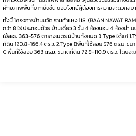
ศักยภาพพื้นที่
มากยิ่งขึ้น ตอบโจทย์ผู้ต้
องการความสะดวกสบา
ทั้งนี้ โครงการบ้านนวัต รามคำแหง
118
(
BAAN NAWAT RAM
กว่า
8
ไร่ ประกอบด้วย บ้านเดี่ยว
3
ชั้น
4
ห้องนอน
4
ห้องน้ำ บ
ใช้สอย
363-576
ตารางเมตร มีบ้านทั้งหมด
3
Type
ได้แก่
1.
ที่ดิน
120.8-166.4
ตร.ว.
2.Type B
พื้นที่ใช้สอย
576
ตร.ม. ขนา
C
พื้นที่ใช้สอย
363
ตร.ม. ขนาดที่ดิน
72.8-110.9
ตร.ว. โดยจะเ