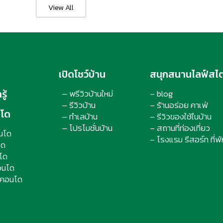
View All
เปิดโชว์บ้าน
สนุกสนานไลฟ์สไต
ู้
พรีวิวบ้านใหม่
– blog
–
รีวิวบ้าน
– ร้านอร่อย คาเฟ่
–
นโด
ทำเลบ้าน
– รีวิวของใช้ในบ้าน
–
โปรโมชั่นบ้าน
– สถานที่ท่องเที่ยว
–
นโด
– โรงแรม รีสอร์ท ที่พั
โด
โด
อนโด
นคอนโด