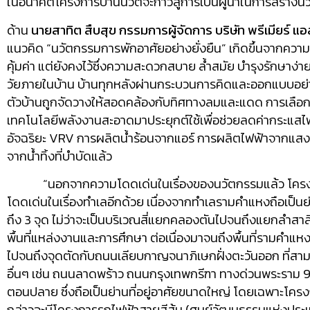
ในอนาคตโครงการบ้านนวั
ตจะก้าวสู่การเป็นผู้นำในการสร้
างนว
ด้าน
นายสาทิต สืบสุข กรรมการผู้จัดการ บริษัท พรีเมียร์ แอ
แนวคิด “นวัตกรรมการพักอาศัยอย่างยั่
งยืน” เกิดขึ้นจากความ
คุ้มค่
า แต่ยังคงไว้ซึ่งความสะดวกสบาย ล้ำสมัย บำรุงรักษาง่าย 
วัยภายในบ้าน บ้านทุกหลังผ่านกระบวนการคิ
ดและออกแบบอย่า
ตัวบ้านถูกจัดวางให้สอดคล้องกั
บทิศทางลมและแดด การเลือกใช้
เทคโนโลยีพลั
งงานสะอาดมาประยุกต์ใช้เพื่อช่
วยลดค่ากระแสไฟฟ
อัจฉริยะ
VRV
การผลิตน้ำร้อนจากแอร์ การผลิตไฟฟ้าจากแสงอา
จากน้ำทิ้งที่บำบัดแล้ว
“นอกจากความโดดเด่
นในเรื่องของนวัตกรรมแล้ว โค
โดดเด่นในเรื่องทำเลอี
กด้วย เนื่องจากทำเลรามคำแหงถือเป็นย
ถึง
3
จุด ไม่ว่าจะเป็นบริเวณสี่แยกคลองตั
นไปจนถึงแยกลำสาลี 
พื้นที่แหล่
งงานและการศึกษา ต่อเนื่องมาจนถึงพื้นที่
รามคำแหงต
ไปจนถึงจุดตัดกับถนนเลี
ยบกาญจนาภิเษกฝั่งตะวันออก ที่สามา
อื่นๆ เช่น ถนนลาดพร้าว ถนนกรุงเทพกรีฑา ทางด่วนพระราม
ตอนปลาย ซึ่งถือเป็นย่านที่อยู่อาศั
ยขนาดใหญ่ โดยเฉพาะโครงการ
กล่
าวจะมีโครงการรถไฟฟ้าสายสีส้ม (ศูนย์วัฒนธรรมแห่งประ