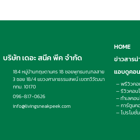
HOME
บริษัท เดอะ สนีค พีค จำกัด
ข่าวสารน่าร
แอบดูคอ
184 หมู่บ้านกฤษดานคร 18 ซอยพุทธมณฑลสาย
3 ซอย 18/4 แขวงศาลาธรรมสพน์ เขตทวีวัฒนา
พรีวิวคอ
–
กทม. 10170
รีวิวคอน
–
096-817-0626
ทำเลคอน
–
การ์ตูนค
info@livingsneakpeek.com
–
โปรโมชั่
–