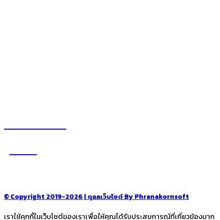
– blog
– ร้านอร่อย คาเฟ่
– รีวิวของใช้ในบ้าน
– สถานที่ท่องเที่ยว
– โรงแรม รีสอร์ท ที่พัก
อ่านง่ายได้สาระ
รู้จักเรา
–
CONTACT US
© Copyright 2019-2026 | ดูแลเว็บไซต์ By Phranakornsoft
เราใช้คุกกี้ในเว็บไซต์ของเราเพื่อให้คุณได้รับประสบการณ์ที่เกี่ยวข้องมาก