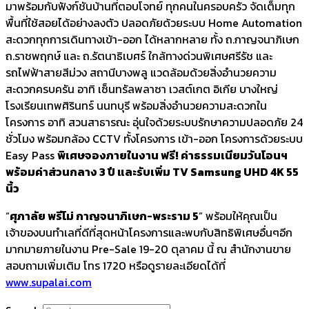
มาพร้อมกับฟังก์ชันบ้านที่ตอบโจทย์ ทุกคนในครอบครัว จัดเต็มทุก
พื้นที่ใช้สอยได้อย่างลงตัว ปลอดภัยด้วยระบบ Home Automation
สะดวกทุกการเดินทางเข้า-ออก ได้หลากหลาย ทั้ง ถ.กาญจนาภิเษก
ถ.ราชพฤกษ์ และ ถ.รัตนาธิเบศร์ ใกล้ทางด่วนพิเศษศรีรัช และ
รถไฟฟ้าสายสีม่วง สถานีบางพลู แวดล้อมด้วยสิ่งอำนวยความ
สะดวกครบครัน อาทิ เซ็นทรัลพลาซา เวสต์เกต อิเกีย บางใหญ่
โรงเรียนเทพศิรินทร์ นนทบุรี พร้อมสิ่งอำนวยความสะดวกใน
โครงการ อาทิ สวนสาธารณะ อุ่นใจด้วยระบบรักษาความปลอดภัย 24
ชั่วโมง พร้อมกล้อง CCTV ทั้งโครงการ เข้า-ออก โครงการด้วยระบบ
Easy Pass
พิเศษจองภายในงาน ฟรี! ค่าธรรมเนียมวันโอนฯ
พร้อมค่าส่วนกลาง 3 ปี และรับเพิ่ม TV Samsung UHD 4K 55
นิ้ว
“
ศุภาลัย พรีโม่ กาญจนาภิเษก-พระราม 5
” พร้อมให้คุณเป็น
เจ้าของบนทำเลที่ดีที่สุดหน้าโครงการและพบกับสิทธิพิเศษอื่นๆอีก
มากมายภายในงาน Pre-Sale 19-20 ตุลาคม นี้ ณ สำนักงานขาย
สอบถามเพิ่มเติม โทร 1720 หรือดูรายละเอียดได้ที่
www.supalai.com