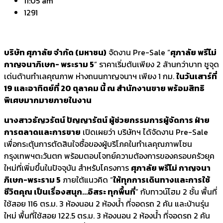
11:05 am
1291
บริษัท ศุภาลัย จำกัด (มหาชน)
จัดงาน Pre-Sale “
ศุภาลัย พรีโม่
กาญจนาภิเษก- พระราม 5
” ราคาเริ่มต้นเพียง 2 ล้านกว่าบาท ชูจุด
เด่นด้านทำเลคุณภาพ ห่างถนนกาญจนาฯ เพียง 1 กม.
ในวันเสาร์ที่
19 และอาทิตย์ที่ 20 ตุลาคม นี้ ณ สำนักงานขาย พร้อมสิทธิ
พิเศษมากมายภายในงาน
นางสาวธัญวรัตน์ ปัญญารัตน์ ผู้ช่วยกรรมการผู้จัดการ ฝ่าย
การตลาดและการขาย
เปิดเผยว่า บริษัทฯ ได้จัดงาน Pre-Sale
เพื่อกระตุ้นการตัดสินใจซื้อของผู้บริโภคในทำเลคุณภาพโซน
กรุงเทพฯตะวันตก พร้อมตอบโจทย์ความต้องการของครอบครัวยุค
ใหม่ที่เพิ่มขึ้นในปัจจุบัน สำหรับโครงการ
ศุภาลัย พรีโม่ กาญจนา
ภิเษก-พระราม 5
ภายใต้แนวคิด “
ให้ทุกการเดินทางและการใช้
ชีวิตคุณ เป็นเรื่องสนุก…อิสระ ทุกพื้นที่
” กับทาวน์โฮม 2 ชั้น พื้นที่
ใช้สอย 116 ตร.ม. 3 ห้องนอน 2 ห้องน้ำ ที่จอดรถ 2 คัน และบ้านรุ่น
ใหม่ พื้นที่ใช้สอย 122.5 ตร.ม. 3 ห้องนอน 2 ห้องน้ำ ที่จอดรถ 2 คัน