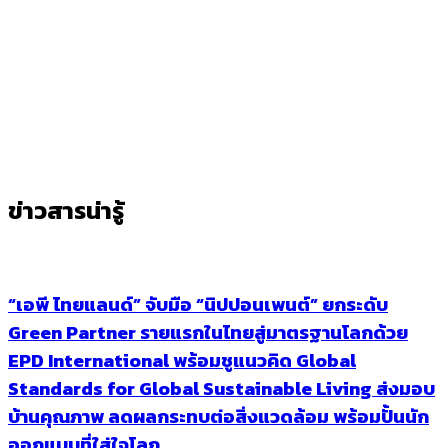
ข่าวสารน่ารู้
“เอพี ไทยแลนด์” จับมือ “นิปปอนเพนต์” ยกระดับ
Green Partner รายแรกในไทยสู่มาตรฐานโลกด้วย
EPD International พร้อมชูแนวคิด Global
Standards for Global Sustainable Living ส่งมอบ
บ้านคุณภาพ ลดผลกระทบต่อสิ่งแวดล้อม พร้อมปั้นนัก
ออกแบบที่ใส่ใจโลก