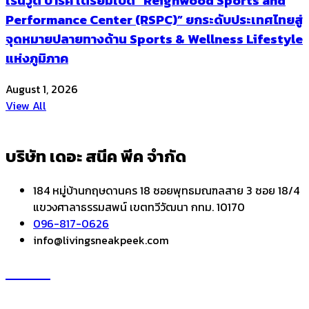
เรนวูด ปาร์ค เตรียมเปิด “Reignwood Sports and
Performance Center (RSPC)” ยกระดับประเทศไทยสู่
จุดหมายปลายทางด้าน Sports & Wellness Lifestyle
แห่งภูมิภาค
August 1, 2026
View All
บริษัท เดอะ สนีค พีค จำกัด
184 หมู่บ้านกฤษดานคร 18 ซอยพุทธมณฑลสาย 3 ซอย 18/4
แขวงศาลาธรรมสพน์ เขตทวีวัฒนา กทม. 10170
096-817-0626
info@livingsneakpeek.com
HOME
ข่าวสารน่ารู้