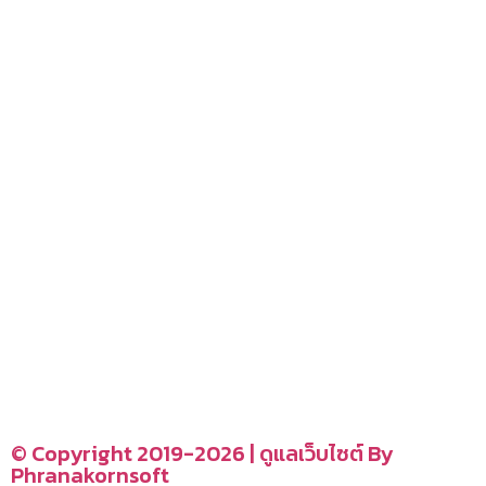
– blog
– ร้านอร่อย คาเฟ่
– รีวิวของใช้ในบ้าน
– สถานที่ท่องเที่ยว
– โรงแรม รีสอร์ท ที่พัก
อ่านง่ายได้สาระ
รู้จักเรา
CONTACT US
–
© Copyright 2019-2026 | ดูแลเว็บไซต์ By
Phranakornsoft