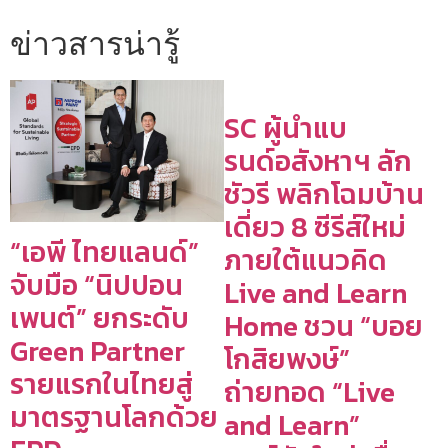
ข่าวสารน่ารู้
SC ผู้นำแบ
รนด์อสังหาฯ ลัก
ชัวรี พลิกโฉมบ้าน
เดี่ยว 8 ซีรีส์ใหม่
“เอพี ไทยแลนด์”
ภายใต้แนวคิด
จับมือ “นิปปอน
Live and Learn
เพนต์” ยกระดับ
Home ชวน “บอย
Green Partner
โกสิยพงษ์”
รายแรกในไทยสู่
ถ่ายทอด “Live
มาตรฐานโลกด้วย
and Learn”