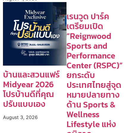
เรนวูด ปาร์ค
เตรียมเปิด
“Reignwood
Sports and
Performance
Center (RSPC)”
บ้านและสวนแฟร์
ยกระดับ
Midyear 2026
ประเทศไทยสู่จุด
โปรบ้านดีที่คุณ
หมายปลายทาง
ปรับแบบเอง
ด้าน Sports &
Wellness
August 3, 2026
Lifestyle แห่ง