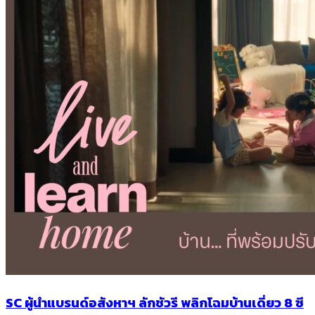
SC ผู้นำแบรนด์อสังหาฯ ลักชัวรี พลิกโฉมบ้านเดี่ยว 8 ซี