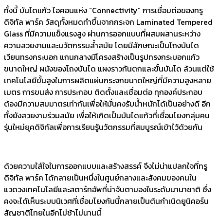
ทั้งนี้ บันไดแก้ว ไอคอนแห่ง “Connectivity” การเชื่อมต่อของทรู
ดิจิทัล พาร์ค วัสดุทั้งหมดทำขึ้นจากกระจก Laminated Tempered
Glass ที่มีความแข็งแรงสูง ผ่านการออกแบบที่ผสมผสานระหว่าง
ความสวยงามและนวัตกรรมล้ำสมัย โดยมีลักษณะเป็นโถงบันได
เวียนทรงกระบอก แกนกลางมีโครงสร้างเป็นรูปทรงกระบอกแก้ว
ขนาดใหญ่ ผนังของโถงบันได แผงราวกันตกและขั้นบันได ล้วนแต่ใช้
เทคโนโลยีขั้นสูงในการผลิตแผ่นกระจกขนาดใหญ่ที่มีความสูงหลาย
เมตร การขนส่ง การประกอบ ติดตั้งและเชื่อมต่อ ทุกองค์ประกอบ
ต้องมีความสมมาตรเท่ากันเพื่อให้มั่นคงรับน้ำหนักได้เป็นอย่างดี อีก
ทั้งยังสวยงามร่วมสมัย เพื่อให้เกิดเป็นบันไดแก้วที่เชื่อมโยงกลุ่มคน
รุ่นใหม่ยุคดิจิทัลเพื่อการเรียนรู้นวัตกรรมที่สมบูรณ์เข้าไว้ด้วยกัน
ด้วยความใส่ใจในการออกแบบและสร้างสรรค์ จึงไม่น่าแปลกใจที่ทรู
ดิจิทัล พาร์ค ได้กลายเป็นหนึ่งในศูนย์กลางและสังคมของคนใน
แวดวงเทคโนโลยีและสตาร์ทอัพที่น่าจับตามองในระดับนานาชาติ ซึ่ง
คงจะได้เห็นระบบนิเวศที่เชื่อมโยงกันนี้กลายเป็นต้นกำเนิดยูนิคอร์น
สัญชาติไทยในอีกไม่ช้าไม่นานนี้