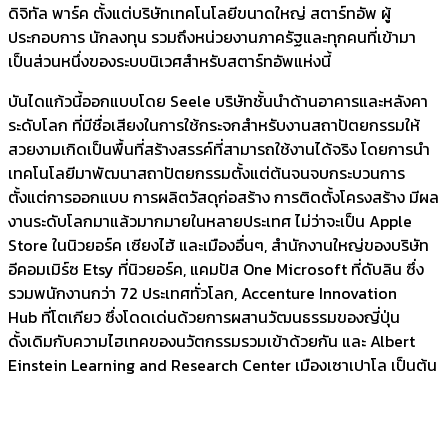
ดิจิทัล พาร์ค ตั้งแต่บริษัทเทคโนโลยีขนาดใหญ่ สตาร์ทอัพ ผู้
ประกอบการ นักลงทุน รวมถึงหน่วยงานภาครัฐและทุกคนที่เข้ามา
เป็นส่วนหนึ่งของระบบนิเวศสำหรับสตาร์ทอัพแห่งนี้
บันไดแก้วนี้ออกแบบโดย Seele บริษัทชั้นนำด้านอาคารและหลังคา
ระดับโลก ที่มีชื่อเสียงในการใช้กระจกสำหรับงานสถาปัตยกรรมให้
สวยงามเกิดเป็นพื้นที่สร้างสรรค์ที่สามารถใช้งานได้จริง โดยการนำ
เทคโนโลยีมาพัฒนาสถาปัตยกรรมตั้งแต่ต้นจนจบกระบวนการ
ตั้งแต่การออกแบบ การผลิตวัสดุก่อสร้าง การติดตั้งโครงสร้าง มีผล
งานระดับโลกมาแล้วมากมายในหลายประเทศ ไม่ว่าจะเป็น Apple
Store ในนิวยอร์ค เซียงไฮ้ และเมืองอื่นๆ, สำนักงานใหญ่ของบริษัท
อีคอมเมิร์ซ Etsy ที่นิวยอร์ค, แคมปัส One Microsoft ที่ดับลิน ซึ่ง
รวมพนักงานกว่า 72 ประเทศทั่วโลก, Accenture Innovation
Hub ที่โตเกียว ซึ่งโดดเด่นด้วยการผสานวัฒนธรรมของญี่ปุ่น
ดั้งเดิมกับความไฮเทคของนวัตกรรมรวมเข้าด้วยกัน และ Albert
Einstein Learning and Research Center เมืองเซาเปาโล เป็นต้น