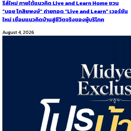
รีส์ใหม่ ภายใต้แนวคิด Live and Learn Home ชวน
“บอย โกสิยพงษ์” ถ่ายทอด “Live and Learn” เวอร์ชัน
ใหม่ เชื่อมแนวคิดบ้านสู่ชีวิตจริงของผู้บริโภค
August 4, 2026