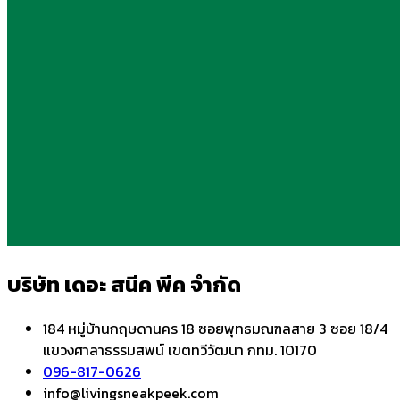
บริษัท เดอะ สนีค พีค จำกัด
184 หมู่บ้านกฤษดานคร 18 ซอยพุทธมณฑลสาย 3 ซอย 18/4
แขวงศาลาธรรมสพน์ เขตทวีวัฒนา กทม. 10170
096-817-0626
info@livingsneakpeek.com