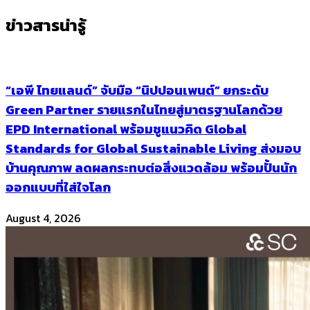
ข่าวสารน่ารู้
“เอพี ไทยแลนด์” จับมือ “นิปปอนเพนต์” ยกระดับ
Green Partner รายแรกในไทยสู่มาตรฐานโลกด้วย
EPD International พร้อมชูแนวคิด Global
Standards for Global Sustainable Living ส่งมอบ
บ้านคุณภาพ ลดผลกระทบต่อสิ่งแวดล้อม พร้อมปั้นนัก
ออกแบบที่ใส่ใจโลก
August 4, 2026