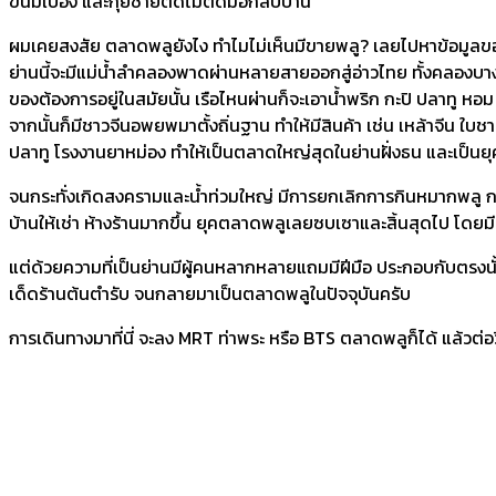
ขนมเบื้อง และกุยช่ายติดไม้ติดมือกลับบ้าน
​ผมเคยสงสัย ตลาดพลูยังไง ทำไมไม่เห็นมีขายพลู? เลยไปหาข้อมูลของย่าน
ย่านนี้จะมีแม่น้ำลำคลองพาดผ่านหลายสายออกสู่อ่าวไทย ทั้งคลองบ
ของต้องการอยู่ในสมัยนั้น เรือไหนผ่านก็จะเอาน้ำพริก กะปิ ปลาทู หอม
จากนั้นก็มีชาวจีนอพยพมาตั้งถิ่นฐาน ทำให้มีสินค้า เช่น เหล้าจีน ใบช
ปลาทู โรงงานยาหม่อง ทำให้เป็นตลาดใหญ่สุดในย่านฝั่งธน และเป็นย
​จนกระทั่งเกิดสงครามและน้ำท่วมใหญ่ มีการยกเลิกการกินหมากพลู ก
บ้านให้เช่า ห้างร้านมากขึ้น ยุคตลาดพลูเลยซบเซาและสิ้นสุดไป โดยมี
​แต่ด้วยความที่เป็นย่านมีผู้คนหลากหลายแถมมีฝีมือ ประกอบกับตรงนั้
เด็ดร้านต้นตำรับ จนกลายมาเป็นตลาดพลูในปัจจุบันครับ
​การเดินทางมาที่นี่ จะลง MRT ท่าพระ หรือ BTS ตลาดพลูก็ได้ แล้วต่อ