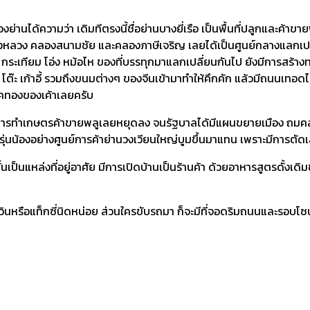
ได้ความว่า เดิมทีตรงนี้ชื่อย่านบางยี่เรือ เป็นพื้นที่ปลูกและค้าขายพ
างหลวง คลองสนามชัย และคลองภาษีเจริญ เลยได้เป็นศูนย์กลางแลกเปลี
 กระเทียม โอ่ง หม้อไห ของที่บรรทุกมาแลกเปลี่ยนกันไป ยังมีการสร้างท
า โต๊ะ เก้าอี้ รวมถึงขนมต่างๆ ของจีนเข้ามาทำให้คึกคัก แล้วมีถนนเทอดไ
ุคทองของเค้าเลยครับ
ารทำเกษตรค้าขายพลูเลยหยุดลง จนรัฐบาลได้มีแผนขยายเมือง ถมคลอง คน
รุ่นน้องอย่างศูนย์การค้าย่านวงเวียนใหญ่บูมขึ้นมาแทน เพราะมีการตัด
นเป็นแหล่งที่อยู่อาศัย มีการเปิดบ้านเป็นร้านค้า ด้วยอาหารสูตรดั้งเ
วินหรือแท็กซี่นิดหน่อย ส่วนใครขับรถมา ก็จะมีที่จอดริมถนนและรอบโซนที