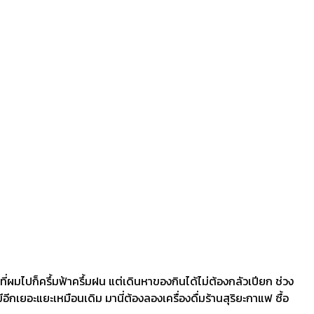
ี่ผมไปก็ครึ้มฟ้าครึ้มฝน แต่เดินหาของกินได้ไม่ต้องกลัวเปียก ช่วง
ีกเยอะแยะเหมือนเดิม มานี่ต้องลองเครื่องดื่มร้านสุริยะกาแฟ ซื้อ