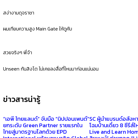
สง่างามดุจราชา
ผมเทียบความสูง Main Gate ให้ดูคับ
สวยจริงๆ พี่จ๋า
Unseen ก้นสิงโต ไม่เคยลงสื่อที่ไหนมาก่อนแน่นอน
ข่าวสารน่ารู้
“เอพี ไทยแลนด์” จับมือ “นิปปอนเพนต์”
SC ผู้นำแบรนด์อสังหาฯ
ยกระดับ Green Partner รายแรกใน
โฉมบ้านเดี่ยว 8 ซีรีส์
ไทยสู่มาตรฐานโลกด้วย EPD
Live and Learn Hom