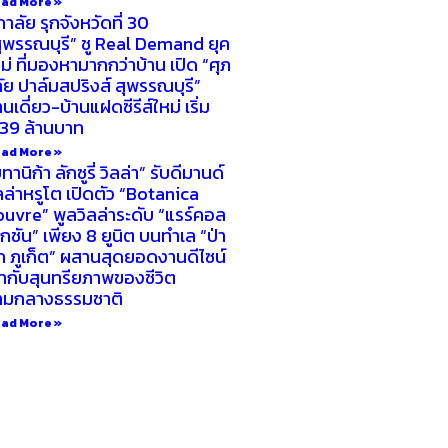
ad More »
ภาลัย รุกจังหวัดที่ 30
ุพรรณบุรี” ชู Real Demand ยุค
ม่ ที่มองหามากกว่าบ้าน เปิด “ศุภ
ัย ปาล์มสปริงส์ สุพรรณบุรี”
านเดี่ยว-บ้านแฝดซีรีส์ใหม่ เริ่ม
.39 ล้านบาท
ad More »
ทานิก้า ลักซูรี่ วิลล่า” รับดีมานด์
ลล่าหรูโต เปิดตัว “Botanica
uvre” พูลวิลล่าระดับ “แรร์คอล
กชัน” เพียง 8 ยูนิต บนทำเล “ป่า
ก ภูเก็ต” ผสานสุดยอดงานดีไซน์
้ากับสุนทรียภาพของชีวิต
่ามกลางธรรมชาติ
ad More »