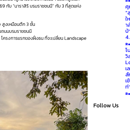
Re
69 กับ “นาราสิริ บรมราชชนนี” กับ 3 ที่สุดแห่ง
ศุ
“ส
ให
ูงเหมือนตึก 3 ชั้น
าล
บ้
ุดบนถนนบรมราชชนนี
4
on โครงการแรกของฝั่งธน ที่จะเปลี่ยน Landscape
Re
โบ
วิ
Lo
เล
สั
เข
ท
Re
Follow Us