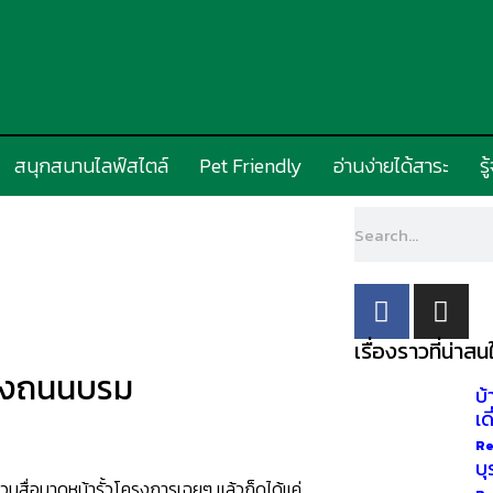
สนุกสนานไลฟ์สไตล์
Pet Friendly
อ่านง่ายได้สาระ
รู
เรื่องราวที่น่าสน
แห่งถนนบรม
บ
เด
Re
บุ
าชวนสื่อมาดูหน้ารั้วโครงการเฉยๆ แล้วก็ดูได้แค่