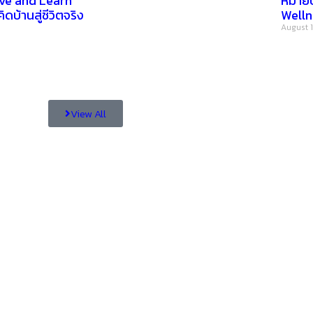
ive and Learn”
หมายป
ิดบ้านสู่ชีวิตจริง
Welln
August 1
View All
เปิดโชว์บ้าน
สนุกสนานไลฟ์สไตล์
–
พรีวิวบ้านใหม่
– blog
–
รีวิวบ้าน
– ร้านอร่อย คาเฟ่
– รีวิวของใช้ในบ้าน
–
ทำเลบ้าน
– สถานที่ท่องเที่ยว
–
โปรโมชั่นบ้าน
– โรงแรม รีสอร์ท ที่พัก