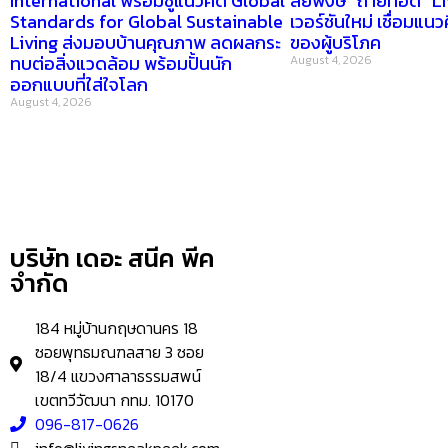
International พร้อมชูแนวคิด Global
สิยพงษ์” ถ่ายทอด “L
Standards for Global Sustainable
เวอร์ชันใหม่ เชื่อมแนวค
Living ส่งมอบบ้านคุณภาพ ลดผลกระ
ของผู้บริโภค
ทบต่อสิ่งแวดล้อม พร้อมปั้นนัก
August 4, 2026
ออกแบบที่ใส่ใจโลก
August 4, 2026
HOME
บริษัท เดอะ สนีค พีค
ข่าวสารน่ารู้
จำกัด
แอบดูคอนโด
184 หมู่บ้านกฤษดานคร 18
–
พรีวิวคอนโด
ซอยพุทธมณฑลสาย 3 ซอย
–
รีวิวคอนโด
18/4 แขวงศาลาธรรมสพน์
–
ทำเลคอนโด
เขตทวีวัฒนา กทม. 10170
–
การ์ตูนคอนโด
096-817-0626
–
โปรโมชั่นคอนโด