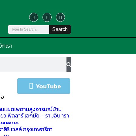
Search
้จักเรา
YouTube
ใจ
้านแฝดเพดานสูงอารมณ์บ้าน
ี่ยว พิลลาร์ เอกมัย – รามอินทรา
ad More »
ราสิริ เวลล์ กรุงเทพกรีฑา