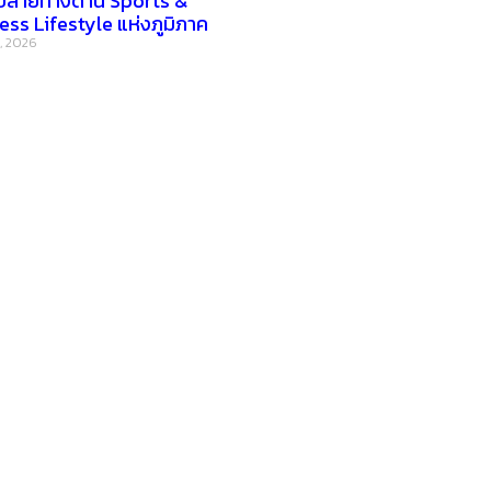
ลายทางด้าน Sports &
ess Lifestyle แห่งภูมิภาค
, 2026
อ่านง่ายได้สาระ
รู้จักเรา
–
CONTACT US