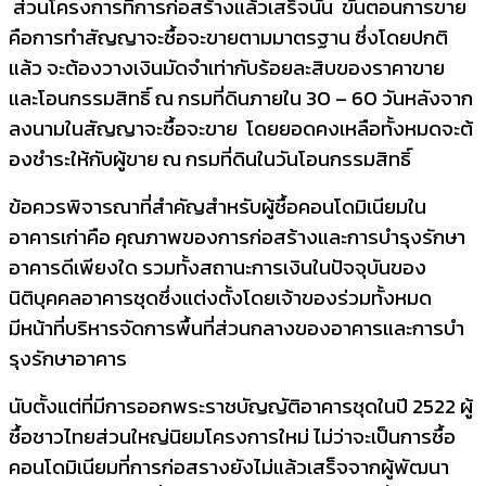
ส่วนโครงการที่การก่อสร้างแล้
วเสร็จนั้น ขั้นตอนการขาย
คือการทำสัญญาจะซื้
อจะขายตามมาตรฐาน ซึ่งโดยปกติ
แล้ว จะต้องวางเงินมัดจำเท่ากับร้
อยละสิบของราคาขาย
และโอนกรรมสิทธิ์ ณ กรมที่ดินภายใน 30
–
60 วันหลังจาก
ลงนามในสัญญาจะซื้
อจะขาย โดยยอดคงเหลือทั้งหมดจะต้
องชำระให้กับผู้ขาย ณ กรมที่ดินในวันโอนกรรมสิทธิ์
ข้อควรพิจารณาที่สำคัญสำหรับผู้
ซื้อคอนโดมิเนียมใน
อาคารเก่าคือ คุณภาพของการก่อสร้างและการบำรุ
งรักษา
อาคารดีเพียงใด รวมทั้งสถานะการเงินในปัจจุบั
นของ
นิติบุคคลอาคารชุดซึ่งแต่
งตั้งโดยเจ้าของร่วมทั้งหมด
มีหน้าที่บริหารจัดการพื้นที่ส่
วนกลางของอาคารและการบำ
รุงรั
กษาอาคาร
นับตั้งแต่ที่มีการออกพระราชบั
ญญัติอาคารชุดในปี 2522 ผู้
ซื้อชาวไทยส่วนใหญ่นิ
ยมโครงการใหม่ ไม่ว่าจะเป็นการซื้อ
คอนโดมิเนี
ยมที่การก่อสรางยังไม่แล้วเสร็
จจากผู้พัฒนา