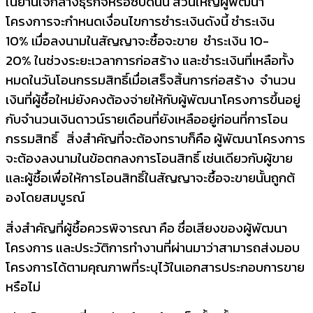
ในย่านใจกลางธุ
รกิจหรือซีบีดีนั้น ส่วนใหญ่ผู้พั
ฒนา
โครงการจะกำหนดเงื่อนไขการ
ชำ
ระเงินดังนี้ ชำระเงิน
10
%
เมื่อลงนามในสัญญาจะซื้อจะขาย ชำระเงิน 10-
20
%
ในช่วงระยะเวลาการก่อสร้าง และชำระเงินที่เหลือทั้ง
หมดในวั
นโอนกรรมสิทธิ์เมื่อเสร็จสิ้
นการก่อสร้าง จำนวน
เงินที่ผู้ซื้อใหม่ยังคงต้
องจ่ายให้กับ
ผู้พัฒนาโครงการ
ขึ้
นอยู่
กับจำนวนเงินดาวน์รายเดื
อนที่ยังเหลืออยู่ก่อนที่การ
โอน
กรรมสิทธิ์
สิ่งสำคัญที่จะต้องทราบก็คือ ผู้พัฒนาโครงการ
จะต้องลงนามในข้
อตกลงการโอนสิทธิ์ เช่นเดียวกับผู้ขาย
และผู้ซื้
อเพื่อให้การโอนสิทธิ์ในสั
ญญาจะซื้อจะขายนั้นถูกต้
องโดยสมบูรณ์
สิ่งสำคัญที่ผู้ซื้อควรพิจารณา คือ ชื่อเสียงของผู้พัฒนา
โครงการ และประวัติการทำงานที่ผ่านมาว่
าสามารถส่งมอบ
โครงการได้ตามคุ
ณภาพที่ระบุไว้
ในเอกสารประกอบการขาย
หรือไม่