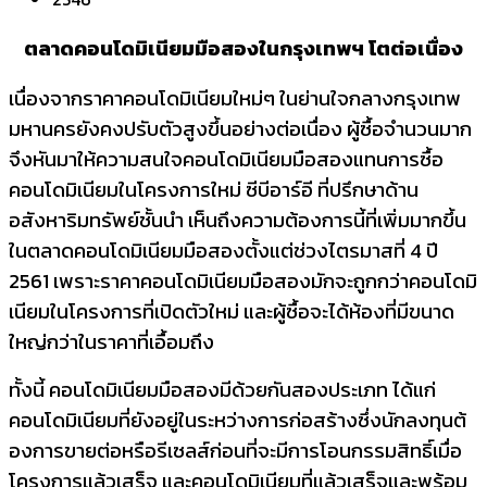
ตลาดคอนโดมิเนียมมือสองในกรุงเทพฯ โตต่อเนื่อง
เนื่องจากราคาคอนโดมิเนียมใหม่ๆ ในย่านใจกลางกรุงเทพ
มหานครยั
งคงปรับตัวสูงขึ้นอย่างต่อเนื่
อง ผู้ซื้อจำนวนมาก
จึงหันมาให้
ความสนใจคอนโดมิเนียมมื
อสองแทนการซื้อ
คอนโดมิเนี
ยมในโครงการใหม่ ซีบีอาร์อี ที่ปรึกษาด้าน
อสังหาริมทรัพย์ชั้
นนำ เห็นถึงความต้องการนี้ที่เพิ่
มมากขึ้น
ในตลาดคอนโดมิเนียมมื
อสองตั้งแต่ช่วงไตรมาสที่ 4 ปี
2561 เพราะราคาคอนโดมิเนียมมือสองมั
กจะถูกกว่าคอนโดมิ
เนี
ยมในโครงการที่เปิดตัวใหม่ และผู้ซื้อจะได้ห้องที่มี
ขนาด
ใหญ่กว่าในราคาที่เอื้อมถึง
ทั้งนี้ คอนโดมิเนียมมือสองมีด้วยกั
นสองประเภท ได้แก่
คอนโดมิเนียมที่ยังอยู่ในระหว่
างการก่อสร้างซึ่งนักลงทุนต้
องการขายต่อหรือรีเซลส์ก่อนที่
จะมีการโอนกรรมสิทธิ์เมื่
อ
โครงการแล้วเสร็จ และคอนโดมิเนียมที่แล้วเสร็
จและพร้อม