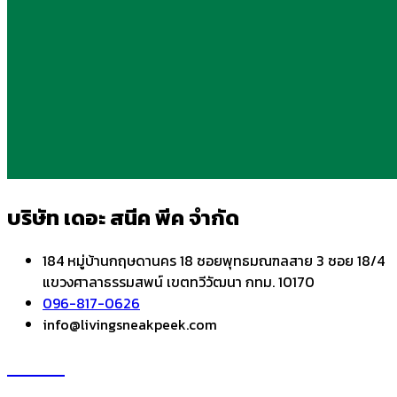
บริษัท เดอะ สนีค พีค จำกัด
184 หมู่บ้านกฤษดานคร 18 ซอยพุทธมณฑลสาย 3 ซอย 18/4
แขวงศาลาธรรมสพน์ เขตทวีวัฒนา กทม. 10170
096-817-0626
info@livingsneakpeek.com
HOME