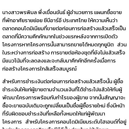
นางสาวพรพิมล พึ่งเขื่อนขันธ์ ผู้อำนวยการ แผนกซื้อขาย
ที่พักอาศัยรายย่อย ซีบีอาร์อี ประเทศไทย ให้ความเห็นว่า
ตลาดคอนโดมิเนียมที่ขายต่อก่
อนการก่อสร้างแล้วเสร็จเป็
น
ตลาดที่มีความคึกคักมากในช่
วงแรกหลังจากการเปิดตั
ว
โครงการหากโครงการนั้
นสามารถขายได้หมดทุกยูนิต ส่วน
ในระหว่างการก่อสร้าง การขายต่อห้องชุดที่ยังไม่แล้
วเสร็จ
มีแนวโน้มที่
จะลดลงและจะกลับมาคึกคักอีกครั้
งเมื่อการ
ก่อสร้างโครงการใกล้
เสร็จสมบูรณ์
สำหรับการชำระเงินต่อก่อนการก่
อสร้างแล้วเสร็จนั้น ผู้ซื้อ
ชำระเงินให้แก่ผู้
ขายตามจำนวนเงินที่ได้ชำระไปแล้
วให้กับผู้
พัฒนาโครงการพร้อมกั
บกำไรของผู้ขาย จากนั้นสัญญาจะ
ซื้อจะขายฉบับเดิ
มจะถูกเปลี่ยนเป็นชื่อผู้ซื้
อรายใหม่ ซึ่งมีหน้า
ที่รับผิดชอบชำระเงิ
นที่เหลือทั้งหมดให้แก่ผู้พั
ฒนา
โครงการ สำหรับโครงการคอนโดมิเนียมระดั
บไฮเอนด์ที่อยู่