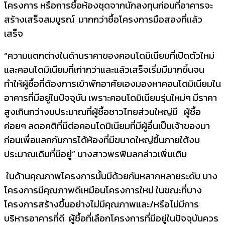
โครงการ หรือการซื้อห้องชุดจากนักลงทุ
นก่อนที่อาคารจะ
สร้างเสร็จสมบู
รณ์ มากกว่าซื้อโครงการมือสองที่แล้
ว
เสร็จ
“
ความแตกต่างในด้
านราคาของคอนโดมิเนียมที่เปิดตั
วใหม่
และคอนโดมิเนียมที่เก่ากว่
าและแล้วเสร็จเริ่มมีมากขึ้
นจน
ทำให้ผู้ซื้อที่ต้องการเข้
าพักอาศัยเองมองหาคอนโดมิเนี
ยมใน
อาคารที่มีอยู่ในปัจจุบัน เพราะคอนโดมิเนียมรุ่นใหม่ๆ มีราคา
สูงเกินกว่างบประมาณที่ผู้
ซื้อชาวไทยส่วนใหญ่มี ผู้ซื้อ
ค่อยๆ ลดอคติที่มีต่อคอนโดมิเนียมที่
มีผู้อื่นเป็นเจ้าของมา
ก่อนเพื่
อแลกกับการได้ห้องที่มีขนาดใหญ่
ขึ้นภายใต้งบ
ประมาณเดิมที่มีอยู่
”
นางสาวพรพิมลกล่าวเพิ่มเติม
ในด้านคุณภาพโครงการนั้นมีด้
วยกันหลากหลายระดับ บาง
โครงการมีคุณภาพดีเหมื
อนโครงการใหม่ ในขณะที่บาง
โครงการสร้างขึ้นอย่
างไม่มีคุณภาพและ/หรือไม่มี
การ
บริหารอาคารที่ดี ผู้ซื้อที่เลือกโครงการที่มีอยู่
ในปัจจุบันควร