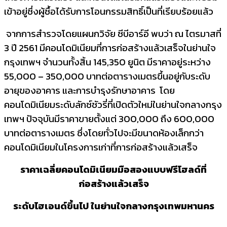
เข้าอยู่ซึ่งผู้ซื้
อได้รับการโอนกรรมสิทธิ์เป็นที่
เรียบร้อยแล้ว
จากการสำรวจโดยแผนกวิจัย ซีบีอาร์อี พบว่า ณ ไตรมาสที่
3 ปี 2561 มีคอนโดมิเนียมที่การก่อสร้
างแล้วเสร็จในย่านใจ
กรุงเทพฯ จำนวนทั้งสิ้น 145
,
350 ยูนิต มีราคาอยู่ระหว่าง
55
,
000
–
350
,
000 บาทต่อตารางเมตรขึ้นอยู่กับระดั
บ
อายุของอาคาร และการบำรุงรักษาอาคาร โดย
คอนโดมิเนียมระดับลักซ์ชัวรี่
ที่เปิดตัวใหม่ในย่านใจกลางกรุ
ง
เทพฯ ปัจจุบันมีราคาขายตั้งแต่ 300
,
000 ถึง 600
,
000
บาทต่อตารางเมตร ซึ่งโดยทั่วไปจะมีขนาดห้องเล็
กกว่า
คอนโดมิเนียมในโครงการเก่
าที่การก่อสร้างแล้วเสร็จ
ราคาเฉลี่ยคอนโดมิเนียมมื
อสองแบบฟรีโฮลด์ที่
ก่อสร้างแล้
วเสร็จ
ระดับไฮเอนด์ขึ้นไป ในย่านใจกลางกรุงเทพมหานคร