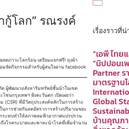
้ากู้โลก” รณรงค์
เรื่องราวที่
“เอพี ไทยแ
วยลดภาวะโลกร้อน เตรียมแจกฟรี! ถุงผ้า
“นิปปอนเพ
ร้อมจัดกิจกรรมสำหรับผู้สนใจผ่าน facebook
Partner ร
มาตรฐานโ
กัด ผู้พัฒนาอสังหาริมทรัพย์ชั้นนำในเขต
Internati
นกรุงเทพฯ ฝั่งตะวันตก เปิดเผยว่า
Global St
งคม (CSR) ที่มีวัตถุประสงค์หลักในการสร้าง
Sustainab
นึ่งในการช่วยกันลดอัตราการสร้างปริมาณขยะ
ส่งผลกระทบทำให้สภาพลมฟ้าอากาศแปรปรวน
บ้านคุณภ
รวมถึงโรคระบาดและพาหะนำโรคที่เพิ่มจำนวน