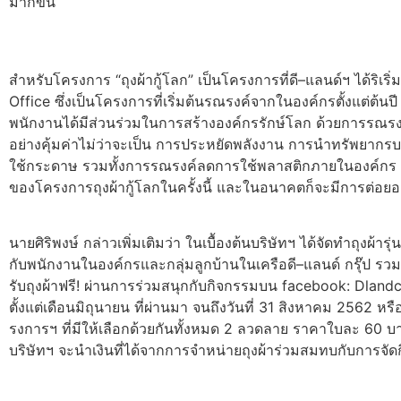
มากขึ้น
สำหรับโครงการ “ถุงผ้ากู้โลก” เป็นโครงการที่ดี–แลนด์ฯ ได้ร
Office ซึ่งเป็นโครงการที่เริ่มต้นรณรงค์จากในองค์กรตั้งแต่ต้นปี
พนักงานได้มีส่วนร่วมในการสร้างองค์กรรักษ์โลก ด้วยการรณรง
อย่างคุ้มค่าไม่ว่าจะเป็น การประหยัดพลังงาน การนำทรัพยากร
ใช้กระดาษ รวมทั้งการรณรงค์ลดการใช้พลาสติกภายในองค์กร ซึ่
ของโครงการถุงผ้ากู้โลกในครั้งนี้ และในอนาคตก็จะมีการต่อยอ
นายศิริพงษ์ กล่าวเพิ่มเติมว่า ในเบื้องต้นบริษัทฯ ได้จัดทำถุงผ้
กับพนักงานในองค์กรและกลุ่มลูกบ้านในเครือดี–แลนด์ กรุ๊ป รวมทั
รับถุงผ้าฟรี! ผ่านการร่วมสนุกกับกิจกรรมบน facebook: Dlandclu
ตั้งแต่เดือนมิถุนายน ที่ผ่านมา จนถึงวันที่ 31 สิงหาคม 2562 ห
รงการฯ ที่มีให้เลือกด้วยกันทั้งหมด 2 ลวดลาย ราคาใบละ 60 บาท
บริษัทฯ จะนำเงินที่ได้จากการจำหน่ายถุงผ้าร่วมสมทบกับการจัดก