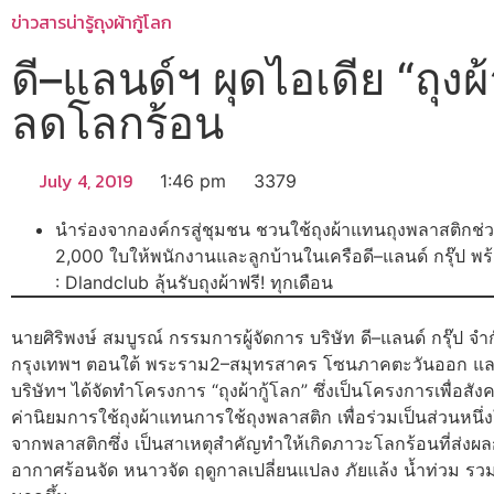
ข่าวสารน่ารู้
ถุงผ้ากู้โลก
ดี–แลนด์ฯ ผุดไอเดีย “ถุงผ
ลดโลกร้อน
July 4, 2019
1:46 pm
3379
นำร่องจากองค์กรสู่ชุมชน ชวนใช้ถุงผ้าแทนถุงพลาสติกช่
2,000 ใบให้พนักงานและลูกบ้านในเครือดี–แลนด์ กรุ๊ป พ
: Dlandclub ลุ้นรับถุงผ้าฟรี! ทุกเดือน
นายศิริพงษ์ สมบูรณ์ กรรมการผู้จัดการ บริษัท ดี–แลนด์ กรุ๊ป จำ
กรุงเทพฯ ตอนใต้ พระราม2–สมุทรสาคร โซนภาคตะวันออก และโซ
บริษัทฯ ได้จัดทำโครงการ “ถุงผ้ากู้โลก” ซึ่งเป็นโครงการเพื่อสั
ค่านิยมการใช้ถุงผ้าแทนการใช้ถุงพลาสติก เพื่อร่วมเป็นส่วนห
จากพลาสติกซึ่ง เป็นสาเหตุสำคัญทำให้เกิดภาวะโลกร้อนที่
อากาศร้อนจัด หนาวจัด ฤดูกาลเปลี่ยนแปลง ภัยแล้ง น้ำท่วม 