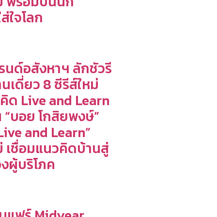
ม พร้อมปั้นนัก
ใส่ใจโลก
รนด์อสังหาฯ ลักชัวรี
เดี่ยว 8 ซีรีส์ใหม่
คิด Live and Learn
“บอย โกสิยพงษ์”
Live and Learn”
่ เชื่อมแนวคิดบ้านสู่
งผู้บริโภค
นแฟร์ Midyear