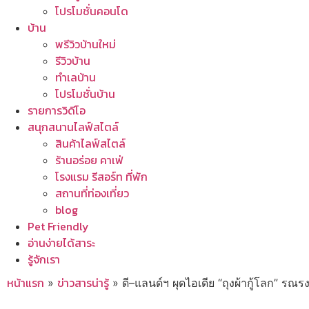
โปรโมชั่นคอนโด
บ้าน
พรีวิวบ้านใหม่
รีวิวบ้าน
ทำเลบ้าน
โปรโมชั่นบ้าน
รายการวิดีโอ
สนุกสนานไลฟ์สไตล์
สินค้าไลฟ์สไตล์
ร้านอร่อย คาเฟ่
โรงแรม รีสอร์ท ที่พัก
สถานที่ท่องเที่ยว
blog
Pet Friendly
อ่านง่ายได้สาระ
รู้จักเรา
หน้าแรก
ข่าวสารน่ารู้
»
»
ดี–แลนด์ฯ ผุดไอเดีย “ถุงผ้ากู้โลก” รณ