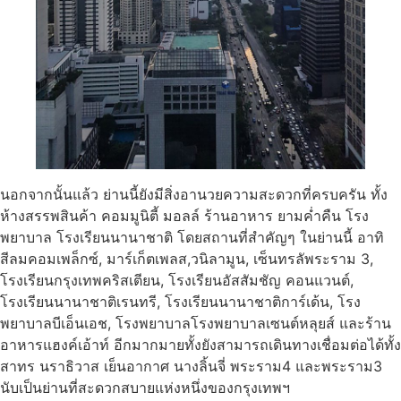
นอกจากนั้นแล้ว ย่านนี้ยังมีสิ่งอานวยความสะดวกที่ครบครัน ทั้ง
ห้างสรรพสินค้า คอมมูนิตี้ มอลล์ ร้านอาหาร ยามค่ำคืน โรง
พยาบาล โรงเรียนนานาชาติ โดยสถานที่สำคัญๆ ในย่านนี้ อาทิ
สีลมคอมเพล็กซ์, มาร์เก็ตเพลส,วนิลามูน, เซ็นทรลัพระราม 3,
โรงเรียนกรุงเทพคริสเตียน, โรงเรียนอัสสัมชัญ คอนแวนต์,
โรงเรียนนานาชาติเรนทรี, โรงเรียนนานาชาติการ์เด้น, โรง
พยาบาลบีเอ็นเอช, โรงพยาบาลโรงพยาบาลเซนต์หลุยส์ และร้าน
อาหารแฮงค์เอ้าท์ อีกมากมายทั้งยังสามารถเดินทางเชื่อมต่อได้ทั้ง
สาทร นราธิวาส เย็นอากาศ นางลิ้นจี่ พระราม4 และพระราม3
นับเป็นย่านที่สะดวกสบายแห่งหนึ่งของกรุงเทพฯ