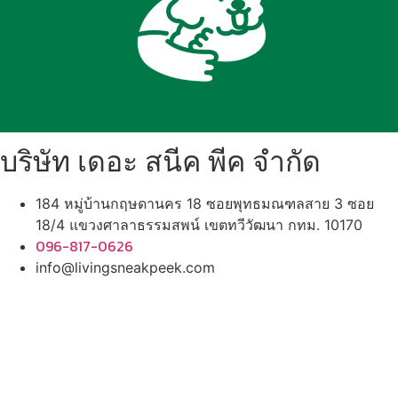
บริษัท เดอะ สนีค พีค จำกัด
184 หมู่บ้านกฤษดานคร 18 ซอยพุทธมณฑลสาย 3 ซอย
18/4 แขวงศาลาธรรมสพน์ เขตทวีวัฒนา กทม. 10170
096-817-0626
info@livingsneakpeek.com
HOME
ข่าวสารน่ารู้
แอบดูคอนโด