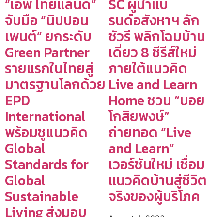
“เอพี ไทยแลนด์”
SC ผู้นำแบ
จับมือ “นิปปอน
รนด์อสังหาฯ ลัก
เพนต์” ยกระดับ
ชัวรี พลิกโฉมบ้าน
Green Partner
เดี่ยว 8 ซีรีส์ใหม่
รายแรกในไทยสู่
ภายใต้แนวคิด
มาตรฐานโลกด้วย
Live and Learn
EPD
Home ชวน “บอย
International
โกสิยพงษ์”
พร้อมชูแนวคิด
ถ่ายทอด “Live
Global
and Learn”
Standards for
เวอร์ชันใหม่ เชื่อม
Global
แนวคิดบ้านสู่ชีวิต
Sustainable
จริงของผู้บริโภค
Living ส่งมอบ