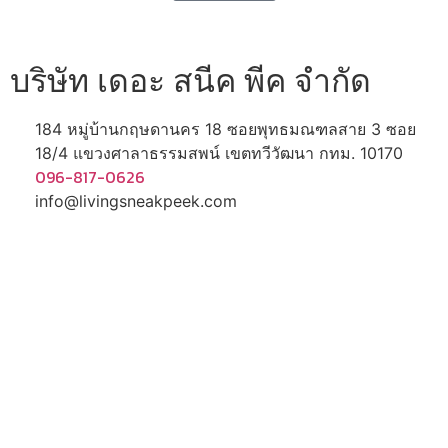
บริษัท เดอะ สนีค พีค จำกัด
184 หมู่บ้านกฤษดานคร 18 ซอยพุทธมณฑลสาย 3 ซอย
18/4 แขวงศาลาธรรมสพน์ เขตทวีวัฒนา กทม. 10170
096-817-0626
info@livingsneakpeek.com
HOME
ข่าวสารน่ารู้
แอบดูคอนโด
พรีวิวคอนโด
–
รีวิวคอนโด
–
ทำเลคอนโด
–