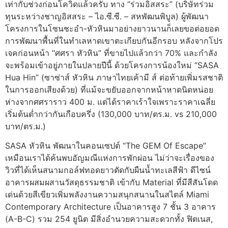
เท่ากับช่วงก่อนโควิดแล้วครับ ทาง “ร่วมอิสสระ” (บริษัทร่วม
ทุนระหว่างชาญอิสสระ – ไอ.ซี.ซี. – สหพัฒนพิบูล) ผู้พัฒนา
โครงการในโซนชะอำ-หัวหินมาอย่างยาวนานก็เลยขอต่อยอด
การพัฒนาพื้นที่ในทำเลหาดเขาตะเกียบกันอีกรอบ หลังจากโปร
เจคก่อนหน้า “ศศรา หัวหิน” ที่ขายไปแล้วกว่า 70% และกำลัง
จะพร้อมเข้าอยู่ภายในปลายปีนี้ ด้วยโครงการน้องใหม่ “SASA
Hua Hin” (ซาซ่าส์ หัวหิน ภาษาไทยเค้ามี ส์ ต่อท้ายเพิ่มรสชาติ
ในการออกเสียงด้วย) ที่แม้จะขยับออกจากหน้าหาดนิดหน่อย
ห่างจากศศราราว 400 ม. แต่ได้ราคาเร้าใจเพราะราคาเฉลี่ย
เริ่มต้นต่ำกว่ากันเกือบครึ่ง (130,000 บาท/ตร.ม. vs 210,000
บาท/ตร.ม.)
SASA หัวหิน พัฒนาในคอนเซปต์ “The GEM Of Escape”
เหมือนเราได้ค้นพบอัญมณีแห่งการพักผ่อน ไม่ว่าจะเรื่องของ
วิวที่ได้เห็นสนามกอล์ฟทอดยาวตัดกับผืนน้ำทะเลสีฟ้า ดีไซน์
อาคารผสมผสานวัสดุธรรมชาติ เข้ากับ Material ที่มีสีสันโดด
เด่นด้วยสีเขียวเพิ่มพลังงานความสนุกสนานในสไตล์ Miami
Contemporary Architecture เป็นอาคารสูง 7 ชั้น 3 อาคาร
(A-B-C) รวม 254 ยูนิต มีสิ่งอำนวยความสะดวกทั้ง ฟิตเนส,