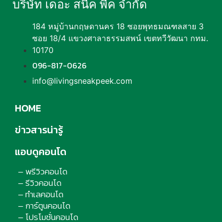
บริษัท เดอะ สนีค พีค จำกัด
184 หมู่บ้านกฤษดานคร 18 ซอยพุทธมณฑลสาย 3
ซอย 18/4 แขวงศาลาธรรมสพน์ เขตทวีวัฒนา กทม.
10170
096-817-0626
info@livingsneakpeek.com
HOME
ข่าวสารน่ารู้
แอบดูคอนโด
พรีวิวคอนโด
–
รีวิวคอนโด
–
ทำเลคอนโด
–
การ์ตูนคอนโด
–
โปรโมชั่นคอนโด
–