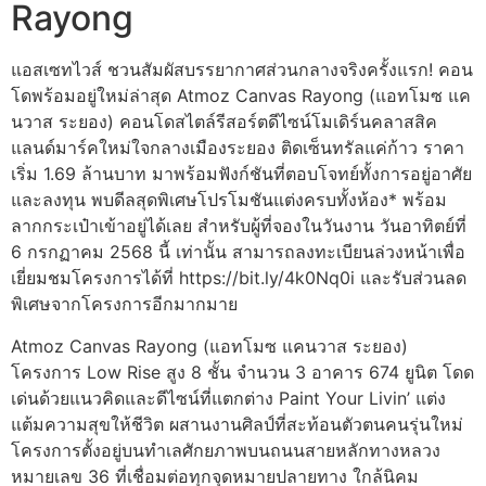
Rayong
แอสเซทไวส์ ชวนสัมผัสบรรยากาศส่วนกลางจริงครั้งแรก! คอน
โดพร้อมอยู่ใหม่ล่าสุด Atmoz Canvas Rayong (แอทโมซ แค
นวาส ระยอง) คอนโดสไตล์รีสอร์ตดีไซน์โมเดิร์นคลาสสิค
แลนด์มาร์คใหม่ใจกลางเมืองระยอง ติดเซ็นทรัลแค่ก้าว ราคา
เริ่ม 1.69 ล้านบาท มาพร้อมฟังก์ชันที่ตอบโจทย์ทั้งการอยู่อาศัย
และลงทุน พบดีลสุดพิเศษโปรโมชันแต่งครบทั้งห้อง* พร้อม
ลากกระเป๋าเข้าอยู่ได้เลย สำหรับผู้ที่จองในวันงาน วันอาทิตย์ที่
6 กรกฏาคม 2568 นี้ เท่านั้น สามารถลงทะเบียนล่วงหน้าเพื่อ
เยี่ยมชมโครงการได้ที่ https://bit.ly/4k0Nq0i และรับส่วนลด
พิเศษจากโครงการอีกมากมาย
Atmoz Canvas Rayong (แอทโมซ แคนวาส ระยอง)
โครงการ Low Rise สูง 8 ชั้น จำนวน 3 อาคาร 674 ยูนิต โดด
เด่นด้วยแนวคิดและดีไซน์ที่แตกต่าง Paint Your Livin’ แต่ง
แต้มความสุขให้ชีวิต ผสานงานศิลป์ที่สะท้อนตัวตนคนรุ่นใหม่
โครงการตั้งอยู่บนทำเลศักยภาพบนถนนสายหลักทางหลวง
หมายเลข 36 ที่เชื่อมต่อทุกจุดหมายปลายทาง ใกล้นิคม