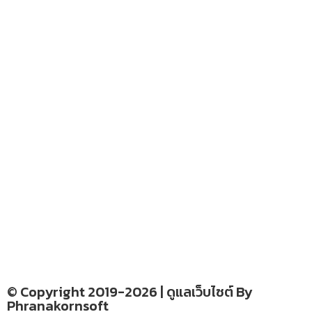
– blog
– ร้านอร่อย คาเฟ่
– รีวิวของใช้ในบ้าน
– สถานที่ท่องเที่ยว
– โรงแรม รีสอร์ท ที่พัก
อ่านง่ายได้สาระ
รู้จักเรา
CONTACT US
–
© Copyright 2019-2026 | ดูแลเว็บไซต์ By
Phranakornsoft