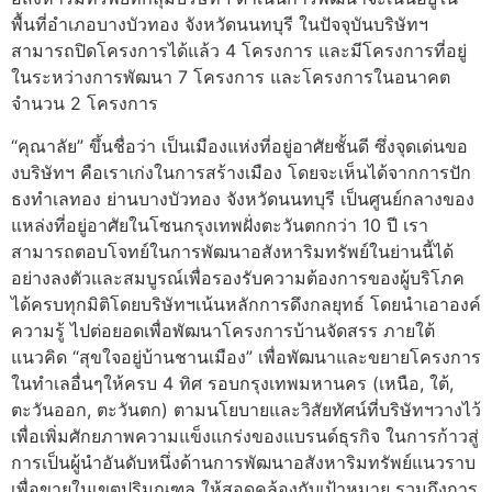
พื้นที่อำเภอบางบัวทอง จังหวัดนนทบุรี ในปัจจุบันบริษัทฯ
สามารถปิดโครงการได้แล้ว 4 โครงการ และมีโครงการที่อยู่
ในระหว่างการพัฒนา 7 โครงการ และโครงการในอนาคต
จำนวน 2 โครงการ
“คุณาลัย” ขึ้นชื่อว่า เป็นเมืองแห่งที่อยู่อาศัยชั้นดี ซึ่งจุดเด่นขอ
งบริษัทฯ คือเราเก่งในการสร้างเมือง โดยจะเห็นได้จากการปัก
ธงทำเลทอง ย่านบางบัวทอง จังหวัดนนทบุรี เป็นศูนย์กลางของ
แหล่งที่อยู่อาศัยในโซนกรุงเทพฝั่งตะวันตกกว่า 10 ปี เรา
สามารถตอบโจทย์ในการพัฒนาอสังหาริมทรัพย์ในย่านนี้ได้
อย่างลงตัวและสมบูรณ์เพื่อรองรับความต้องการของผู้บริโภค
ได้ครบทุกมิติโดยบริษัทฯเน้นหลักการดึงกลยุทธ์ โดยนำเอาองค์
ความรู้ ไปต่อยอดเพื่อพัฒนาโครงการบ้านจัดสรร ภายใต้
แนวคิด “สุขใจอยู่บ้านชานเมือง” เพื่อพัฒนาและขยายโครงการ
ในทำเลอื่นๆให้ครบ 4 ทิศ รอบกรุงเทพมหานคร (เหนือ, ใต้,
ตะวันออก, ตะวันตก) ตามนโยบายและวิสัยทัศน์ที่บริษัทฯวางไว้
เพื่อเพิ่มศักยภาพความแข็งแกร่งของแบรนด์ธุรกิจ ในการก้าวสู่
การเป็นผู้นำอันดับหนึ่งด้านการพัฒนาอสังหาริมทรัพย์แนวราบ
เพื่อขายในเขตปริมณฑล ให้สอดคล้องกับเป้าหมาย รวมถึงการ