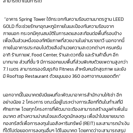
สามารถดำเนินการได้”
“อาคาร Spring Tower ใช้กระจกกันความร้อนตามมาตรฐาน LEED
GOLD ที่จะช่วยรักษาอุณหภูมิภายในและป้องกันความร้อนจาก
ภายนอก กระจกมีคุณสมบัติในการลดแสงสะท้อนต่อพื้นที่รอบข้าง
เพื่อเป็นส่วนหนึ่งของทัศนียภาพที่สวยงามในย่านราชเทวี นอกจากนี้
ภายในอาคารประกอบไปด้วยสิ่งอำนวยความสะดวกต่างๆ ครบครัน
อาทิ ร้านกาแฟ, Food Center, ร้านสะดวกซื้อ และร้านค้าอื่นๆ อีก
มากมาย ส่วนที่ชั้น 9 มีการออกแบบพื้นที่ส่วนพิเศษด้วยเพดานสูงกว่า
7.1 เมตร สามารถรองรับธุรกิจ Fitness สำหรับคนรักสุขภาพ และยัง
มี Rooftop Restaurant ด้วยมุมมอง 360 องศาจากบนยอดตึก”
นอกจากนี้ในอนาคตยังมีแผนที่จะพัฒนาอาคารสำนักงานให้เช่า อีก
อย่างน้อย 2 โครงการ ขณะนี้อยู่ในระหว่างการเลือกที่ดินในทำเลที่มี
ศักยภาพ โดยทุกโครงการที่พัฒนาจะต้องสามารถสร้างมูลค่าเพิ่มใน
อนาคต สร้างความน่าสนใจและดึงดูดนักลงทุน เพื่อนำไปขยายขนาด
กองทรัสต์เพื่อการลงทุนในอสังหาริมทรัพย์ (REIT) และสามารถนำเงิน
ที่ได้ไปต่อยอดการลงทุนอื่นๆ ได้ในอนาคต โดยคาดว่าจะสามารถสรุป