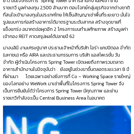
ยาว มั่นใจโครงการ Spring Tower อาคารสำนักงานให้เช่า ย่าน
ราชเทวี มูลค่าลงทุน 2,500 ล้านบาท ตอบโจทย์กลุ่มธุรกิจจากต่างชาติ
ที่สนใจเข้ามาลงทุนในประเทศไทย ให้เซ็นสัญญาเช่าพื้นที่ระยะยาว มั่นใจ
รูปแบบการก่อสร้างอาคารได้มาตรฐานระดับสากล สร้างจุดขายที่
แข็งแกร่ง อนาคตจ่อผุดอีก 2 โครงการบนทำเลศักยภาพ สร้างมูลค่า
เข้ากอง REIT คาดสรุปผลได้ปลายปี 62
นางนลินี งามเศรษฐมาศ ประธานเจ้าหน้าที่บริษัท ไอร่า แคปปิตอล จำกัด
(มหาชน) หรือ AIRA และประธานกรรมการ บริษัท แอสไพเรชั่น วัน
จำกัด ผู้ดำเนินโครงการ Spring Tower เปิดเผยถึงภาพรวมตลาด
อาคารสำนักงานในปัจจุบันว่า ยังอยู่ในช่วงขาขึ้นตลอดระยะเวลา 8 ปี
ที่ผ่านมา โดยเฉพาะอย่างยิ่งการที่ Co – Working Space รายใหญ่
ของโลกอย่าง WeWork มาเช่าพื้นที่ในโครงการ Spring Tower จึง
เป็นการยืนยันได้ว่าโครงการ Spring Tower มีคุณภาพ และย่าน
ราชเทวีกำลังจะเป็น Central Business Area ในอนาคต