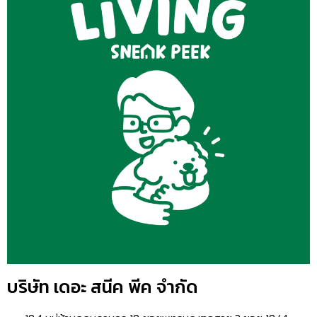
บริษัท เดอะ สนีค พีค จำกัด