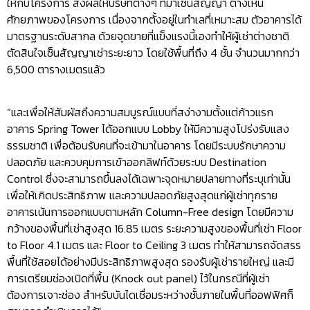
ให้กับโครงการ ส่งผลให้บริษัทต่างๆ ที่มาเซ็นสัญญา ต่างเห็น
ศักยภาพของโครงการ เนื่องจากตั้งอยู่ในทำเลที่เหมาะสม ตัวอาคารได้
มาตรฐานระดับสากล ด้วยจุดขายที่แข็งแรงนี้เองทำให้ผู้เช่าต่างชาติ
ตัดสินใจเซ็นสัญญาเช่าระยะยาว โดยใช้พื้นที่ถึง 4 ชั้น จำนวนมากกว่า
6,500 ตารางเมตรแล้ว
“และเพื่อให้สัมผัสถึงความสมบูรณ์แบบที่สง่างามตั้งแต่ก้าวแรก
อาคาร Spring Tower ได้ออกแบบ Lobby ให้มีความสูงโปร่งรับแสง
ธรรมชาติ เพื่อต้อนรับคนที่จะเข้ามาในอาคาร โดยมีระบบรักษาความ
ปลอดภัย และควบคุมการเข้าออกลิฟท์ด้วยระบบ Destination
Control ซึ่งจะสามารถขึ้นลงได้เฉพาะจุดหมายปลายทางที่ระบุเท่านั้น
เพื่อให้เกิดประสิทธิภาพ และความปลอดภัยสูงสุดแก่ผู้เช่าทุกราย
อาคารเน้นการออกแบบตามหลัก Column-Free design โดยมีความ
กว้างของพื้นที่เช่าสูงสุด 16.85 เมตร ระยะความสูงของพื้นที่เช่า Floor
to Floor 4.1 เมตร และ Floor to Ceiling 3 เมตร ทำให้สามารถจัดสรร
พื้นที่ใช้สอยได้อย่างมีประสิทธิภาพสูงสุด รองรับผู้เช่ารายใหญ่ และมี
การเตรียมช่องเปิดที่พื้น (Knock out panel) ไว้ในกรณีที่ผู้เช่า
ต้องการเจาะช่อง สำหรับบันไดเชื่อมระหว่างชั้นภายในพื้นที่ออฟฟิศก็