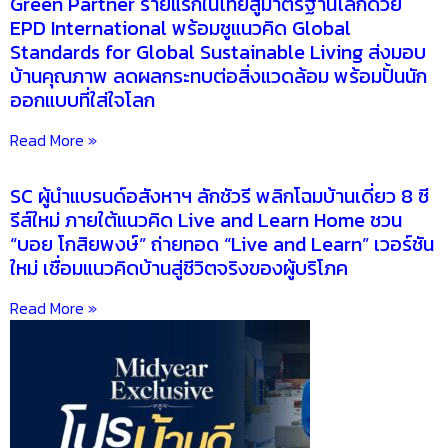
Green Partner รายแรกในไทยสู่มาตรฐานโลกด้วย
EPD International พร้อมชูแนวคิด Global
Standards for Global Sustainable Living ส่งมอบ
บ้านคุณภาพ ลดผลกระทบต่อสิ่งแวดล้อม พร้อมปั้นนัก
ออกแบบที่ใส่ใจโลก
Read More »
SC ผู้นำแบรนด์อสังหาฯ ลักชัวรี พลิกโฉมบ้านเดี่ยว 8 ซี
รีส์ใหม่ ภายใต้แนวคิด Live and Learn Home ชวน
“บอย โกสิยพงษ์” ถ่ายทอด “Live and Learn” เวอร์ชัน
ใหม่ เชื่อมแนวคิดบ้านสู่ชีวิตจริงของผู้บริโภค
Read More »