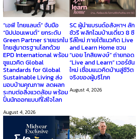
“เอพี ไทยแลนด์” จับมือ
SC ผู้นำแบรนด์อสังหาฯ ลัก
“นิปปอนเพนต์” ยกระดับ
ชัวรี พลิกโฉมบ้านเดี่ยว 8 ซี
Green Partner รายแรกใน
รีส์ใหม่ ภายใต้แนวคิด Live
ไทยสู่มาตรฐานโลกด้วย
and Learn Home ชวน
EPD International พร้อม
“บอย โกสิยพงษ์” ถ่ายทอด
ชูแนวคิด Global
“Live and Learn” เวอร์ชัน
Standards for Global
ใหม่ เชื่อมแนวคิดบ้านสู่ชีวิต
Sustainable Living ส่ง
จริงของผู้บริโภค
มอบบ้านคุณภาพ ลดผลก
August 4, 2026
ระทบต่อสิ่งแวดล้อม พร้อม
ปั้นนักออกแบบที่ใส่ใจโลก
August 4, 2026