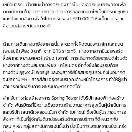
เหมือนจริง ช่วยแนะนำการตกแต่งภายใน และออกแบบภาพวาดเพื่อ
ตกแต่งภายในอาคารอีกด้วย ตัวอาคารออกแบบมาให้เป็นมิตรกับชุมชน
และ สิ่งแวดล้อม เพื่อให้ได้การรับรอง LEED GOLD ซึ่งเป็นมาตรฐาน
สิ่งแวดล้อมระดับนานาชาติ
ด้านการเดินทางมายังอาคารนั้น สะดวกทั้งฝั่งถนนพญาไท และถนน
เพชรบุรี เพียง 3 นาที จาก BTS ราชเทวี, ห่างจากสถานีแอร์พอร์ต
ลิ้งค์ และ สยามสแควร์ เพียง 1 สถานี การเดินทางด้วยรถยนต์ส่วนตัว
ห่างจากทางด่วนยมราชเพียง 1 กิโลเมตร อีกทั้งยังล้อมรอบด้วย
ทางด่วน อุรุพงษ์ เพชรบุรี และอนุสาวรีย์ชัยสมรภูมิ รวมถึงในอนาคต
จะมีสถานี MRT สายสีส้ม อยู่ตรงบริเวณด้านหน้าโครงการ ทำให้ผู้เช่า
สามารถเลี่ยงกับการเผชิญปัญหารถติดได้”
สำหรับการก่อสร้างอาคาร Spring Tower ได้บริษัท แสงฟ้าก่อสร้าง
จำกัด พันธมิตรที่มีความเชี่ยวชาญด้านงานอาคารสูงเป็นผู้ดำเนินการ
และบริษัท เสนาดีเวลลอปเม้นท์ จำกัด (มหาชน) ซึ่งเป็นผู้ประกอบการอ
สังหาฯ ที่เป็นที่รู้จักกันดีมาช่วยเสริมด้านการบริการที่ดี ผนวกกับ
กลุ่ม AIRA กลุ่มสถาบันการเงินชั้นนำ ซึ่งเป็นการเสริมความแข็งแกร่ง