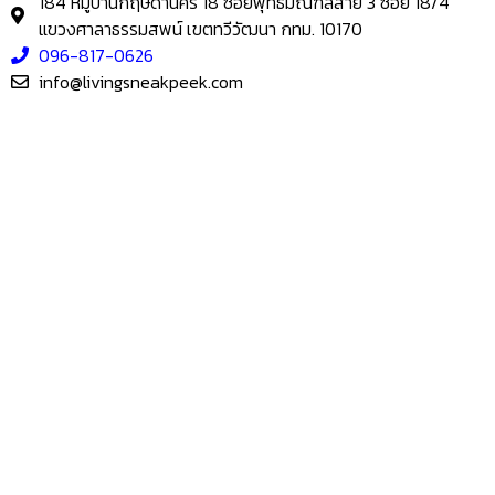
184 หมู่บ้านกฤษดานคร 18 ซอยพุทธมณฑลสาย 3 ซอย 18/4
แขวงศาลาธรรมสพน์ เขตทวีวัฒนา กทม. 10170
096-817-0626
info@livingsneakpeek.com
HOME
ข่าวสารน่ารู้
แอบดูคอนโด
–
พรีวิวคอนโด
–
รีวิวคอนโด
–
ทำเลคอนโด
–
การ์ตูนคอนโด
–
โปรโมชั่นคอนโด
เปิดโชว์บ้าน