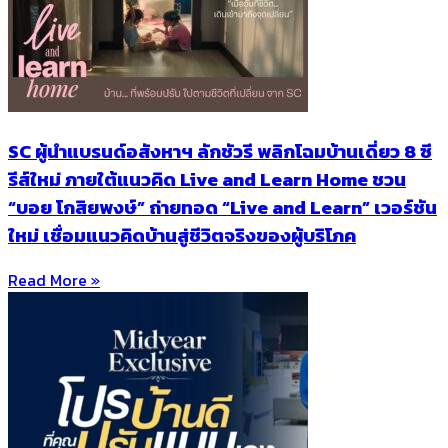
SC ผู้นำแบรนด์อสังหาฯ ลักชัวรี พลิกโฉมบ้านเดี่ยว 8 ซี
รีส์ใหม่ ภายใต้แนวคิด Live and Learn Home ชวน
“บอย โกสิยพงษ์” ถ่ายทอด “Live and Learn” เวอร์ชัน
ใหม่ เชื่อมแนวคิดบ้านสู่ชีวิตจริงของผู้บริโภค
Read More »