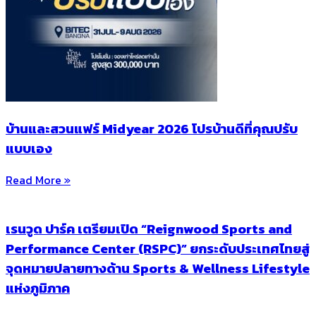
บ้านและสวนแฟร์ Midyear 2026 โปรบ้านดีที่คุณปรับ
แบบเอง
Read More »
เรนวูด ปาร์ค เตรียมเปิด “Reignwood Sports and
Performance Center (RSPC)” ยกระดับประเทศไทยสู่
จุดหมายปลายทางด้าน Sports & Wellness Lifestyle
แห่งภูมิภาค