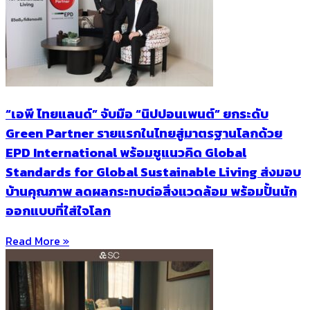
“เอพี ไทยแลนด์” จับมือ “นิปปอนเพนต์” ยกระดับ
Green Partner รายแรกในไทยสู่มาตรฐานโลกด้วย
EPD International พร้อมชูแนวคิด Global
Standards for Global Sustainable Living ส่งมอบ
บ้านคุณภาพ ลดผลกระทบต่อสิ่งแวดล้อม พร้อมปั้นนัก
ออกแบบที่ใส่ใจโลก
Read More »