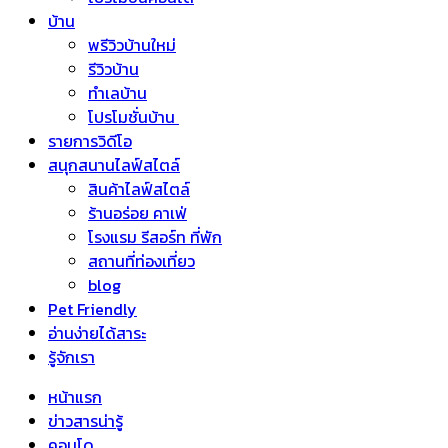
บ้าน
พรีวิวบ้านใหม่
รีวิวบ้าน
ทำเลบ้าน
โปรโมชั่นบ้าน
รายการวิดีโอ
สนุกสนานไลฟ์สไตล์
สินค้าไลฟ์สไตล์
ร้านอร่อย คาเฟ่
โรงแรม รีสอร์ท ที่พัก
สถานที่ท่องเที่ยว
blog
Pet Friendly
อ่านง่ายได้สาระ
รู้จักเรา
หน้าแรก
ข่าวสารน่ารู้
คอนโด