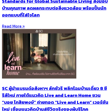
Standards for Global Sustainable Living ส่งมอบ
บ้านคุณภาพ ลดผลกระทบต่อสิ่งแวดล้อม พร้อมปั้นนัก
ออกแบบที่ใส่ใจโลก
Read More »
SC ผู้นำแบรนด์อสังหาฯ ลักชัวรี พลิกโฉมบ้านเดี่ยว 8 ซี
รีส์ใหม่ ภายใต้แนวคิด Live and Learn Home ชวน
“บอย โกสิยพงษ์” ถ่ายทอด “Live and Learn” เวอร์ชัน
ใหม่ เชื่อมแนวคิดบ้านสู่ชีวิตจริงของผู้บริโภค