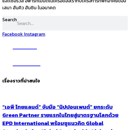
และเซอร์วิส อพาร์ทเมนต์ในเครือของเรากับโครงการที่พักอาศัยของ
เสนา ฮันคิว ฮันชิน ในอนาคต
Search
Facebook
Instagram
YouTube
Subscribe
เรื่องราวที่น่าสนใจ
“เอพี ไทยแลนด์” จับมือ “นิปปอนเพนต์” ยกระดับ
Green Partner รายแรกในไทยสู่มาตรฐานโลกด้วย
EPD International พร้อมชูแนวคิด Global