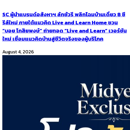
SC ผู้นำแบรนด์อสังหาฯ ลักชัวรี พลิกโฉมบ้านเดี่ยว 8 ซี
รีส์ใหม่ ภายใต้แนวคิด Live and Learn Home ชวน
“บอย โกสิยพงษ์” ถ่ายทอด “Live and Learn” เวอร์ชัน
ใหม่ เชื่อมแนวคิดบ้านสู่ชีวิตจริงของผู้บริโภค
August 4, 2026