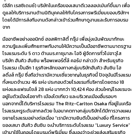
(อีลีท เรสซิเดนซ์) บริษัทในเครือของเสนาดีเวลลอปเม้นท์ขึ้นมา เพื่อ
ดูแลให้บริการงานด้านนิติบุคคลให้กับโครงการพรีเมี่ยมของบริษัทฯ
โดยได้มีการส่งทีมงานดังกล่าวเข้าร่วมศึกษาดูงานและรับการอบรม
จาก
มืออาชีพอย่างออนิกซ์ ฮอสพิทาลิตี้ กรุ๊ป เพื่อมุ่งเน้นพัฒนาทักษะ
ความรู้และเพิ่มศักยภาพทีมงานให้มีความเป็นมืออาชีพตามมาตรฐาน
โรงแรมระดับ 5 ดาว ด้านมร.คาซุมาสะ โอจิ ผู้จัดการทั่วไปอาวุโส
บริษัท ฮันคิว ฮันชิน พร็อพเพอร์ตี้ส์ คอร์ป กล่าวว่า สำหรับธุรกิจ
โรงแรม เป็นอีก 1 ธุรกิจหลักของทางกลุ่มบริษัทฮันคิว ฮันชิน โฮ
ลดิ้งส์ กรุ๊ป ซึ่งถือว่าเรามีความเชี่ยวชาญในธุรกิจนี้ ปัจจุบันมีโรงแรม
ทั้งหมดจำนวน 46 แห่ง ประกอบด้วยโรงแรมที่บริหารโดยตรง 18
แห่งและแฟรนไชส์ 28 แห่ง มากกว่า 10,424 ห้อง ส่วนใหญ่โรงแรมจะ
อยู่ในตัวเมืองโอซาก้า เมืองโตเกียว และบริเวณเมืองอื่นรอบๆ
นอกจากนี้ได้บริหารโรงแรม The Ritz-Carlton Osaka ที่อยู่ในเครือ
โรงแรมหรูระดับสากลด้วย ในอนาคตทางกลุ่มบริษัทได้มีการวางแผน
ขยายโรงแรมอย่างต่อเนื่อง “เรามีความยินดีเป็นอย่างยิ่ง ที่โครงการ
ของเสนา ฮันคิว ฮันชิน จะนำบริการระดับโรงแรม “Luxury Service”
เข้ามาใช้ในคอนโดแบรนด์พรีเมี่ยม ซึ่งมองว่าจะช่วยส่งเสริมธุรกิจ