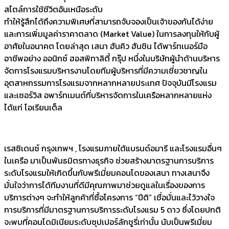
สไตล์การใช้ชีวิตอันเหนือระดับ
ทำให้รู้สึกได้ถึงความพิเศษที่สามารถจับจองเป็นเจ้าของกันได้ง่าย
และการเพิ่มมูลค่าราคาตลาด (Market Value) ในการลงทุนให้กับผู้
อาศัยในอนาคต โดยล่าสุด เสนา ฮันคิว ฮันชิน ได้พาร์ทเนอร์มือ
อาชีพอย่าง ออนิกซ์ ฮอสพิทาลิตี้ กรุ๊ป หนึ่งในบริษัทผู้นำด้านบริหาร
จัดการโรงแรมบริหารงานโดยทีมผู้บริหารที่มีความเชี่ยวชาญใน
อุตสาหกรรมการโรงแรมจากหลากหลายประเทศ ปัจจุบันมีโรงแรม
และเซอร์วิส อพาร์ทเมนต์ที่บริหารจัดการในเครือหลากหลายแห่ง
ได้แก่ โอเรียนเต็ล
เรสซิเดนซ์ กรุงเทพฯ , โรงแรมภายใต้แบรนด์อมารี และโรงแรมอื่นๆ
ในเครือ มาเป็นพันธมิตรทางธุรกิจ ช่วยสร้างมาตรฐานการบริการ
ระดับโรงแรมให้เกิดขึ้นกับพรีเมี่ยมคอนโดของเสนา ทางเสนาจึง
มั่นใจว่าการได้ทีมงานที่ดีมีคุณภาพมาช่วยดูแลในเรื่องของการ
บริการต่างๆ จะทำให้ลูกค้าที่ซื้อโครงการ “ปีติ” เชื่อมั่นและไว้วางใจ
การบริการที่มีมาตรฐานการบริการระดับโรงแรม 5 ดาว ซึ่งโดยปกติ
จะพบที่คอนโดมิเนียมระดับซุปเปอร์ลักชูรี่เท่านั้น นับเป็นพรีเมี่ยม