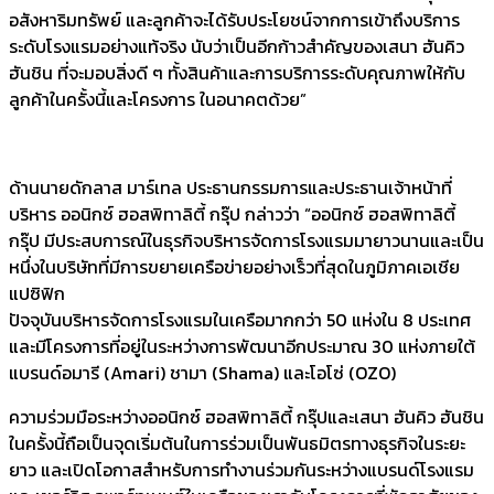
อสังหาริมทรัพย์ และลูกค้าจะได้รับประโยชน์จากการเข้าถึงบริการ
ระดับโรงแรมอย่างแท้จริง นับว่าเป็นอีกก้าวสำคัญของเสนา ฮันคิว
ฮันชิน ที่จะมอบสิ่งดี ๆ ทั้งสินค้าและการบริการระดับคุณภาพให้กับ
ลูกค้าในครั้งนี้และโครงการ ในอนาคตด้วย”
ด้านนายดักลาส มาร์เทล ประธานกรรมการและประธานเจ้าหน้าที่
บริหาร ออนิกซ์ ฮอสพิทาลิตี้ กรุ๊ป กล่าวว่า “ออนิกซ์ ฮอสพิทาลิตี้
กรุ๊ป มีประสบการณ์ในธุรกิจบริหารจัดการโรงแรมมายาวนานและเป็น
หนึ่งในบริษัทที่มีการขยายเครือข่ายอย่างเร็วที่สุดในภูมิภาคเอเชีย
แปซิฟิก
ปัจจุบันบริหารจัดการโรงแรมในเครือมากกว่า 50 แห่งใน 8 ประเทศ
และมีโครงการที่อยู่ในระหว่างการพัฒนาอีกประมาณ 30 แห่งภายใต้
แบรนด์อมารี (Amari) ชามา (Shama) และโอโซ่ (OZO)
ความร่วมมือระหว่างออนิกซ์ ฮอสพิทาลิตี้ กรุ๊ปและเสนา ฮันคิว ฮันชิน
ในครั้งนี้ถือเป็นจุดเริ่มต้นในการร่วมเป็นพันธมิตรทางธุรกิจในระยะ
ยาว และเปิดโอกาสสำหรับการทำงานร่วมกันระหว่างแบรนด์โรงแรม