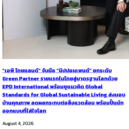
“เอพี ไทยแลนด์” จับมือ “นิปปอนเพนต์” ยกระดับ
Green Partner รายแรกในไทยสู่มาตรฐานโลกด้วย
EPD International พร้อมชูแนวคิด Global
Standards for Global Sustainable Living ส่งมอบ
บ้านคุณภาพ ลดผลกระทบต่อสิ่งแวดล้อม พร้อมปั้นนัก
ออกแบบที่ใส่ใจโลก
August 4, 2026