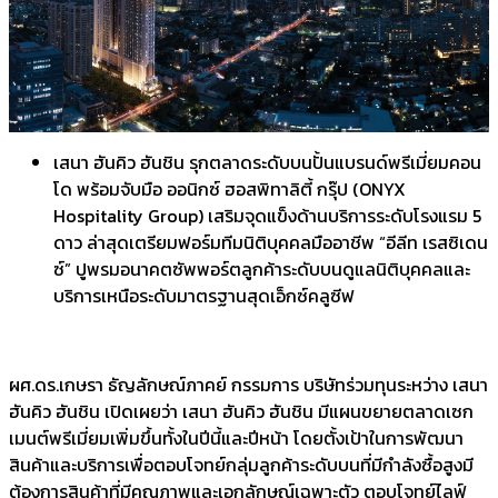
เสนา ฮันคิว ฮันชิน รุกตลาดระดับบนปั้นแบรนด์พรีเมี่ยมคอน
โด พร้อมจับมือ ออนิกซ์ ฮอสพิทาลิตี้ กรุ๊ป (ONYX
Hospitality Group) เสริมจุดแข็งด้านบริการระดับโรงแรม 5
ดาว ล่าสุดเตรียมฟอร์มทีมนิติบุคคลมืออาชีพ “อีลีท เรสซิเดน
ซ์” ปูพรมอนาคตซัพพอร์ตลูกค้าระดับบนดูแลนิติบุคคลและ
บริการเหนือระดับมาตรฐานสุดเอ็กซ์คลูซีฟ
ผศ.ดร.เกษรา ธัญลักษณ์ภาคย์ กรรมการ บริษัทร่วมทุนระหว่าง เสนา
ฮันคิว ฮันชิน เปิดเผยว่า เสนา ฮันคิว ฮันชิน มีแผนขยายตลาดเซก
เมนต์พรีเมี่ยมเพิ่มขึ้นทั้งในปีนี้และปีหน้า โดยตั้งเป้าในการพัฒนา
สินค้าและบริการเพื่อตอบโจทย์กลุ่มลูกค้าระดับบนที่มีกำลังซื้อสูงมี
ต้องการสินค้าที่มีคุณภาพและเอกลักษณ์เฉพาะตัว ตอบโจทย์ไลฟ์